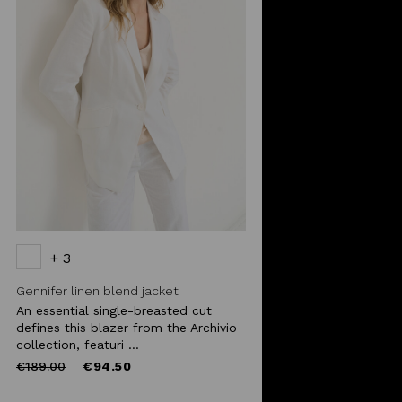
+ 3
Gennifer linen blend jacket
An essential single-breasted cut
defines this blazer from the Archivio
collection, featuri ...
Price
to
€189.00
€94.50
reduced
from