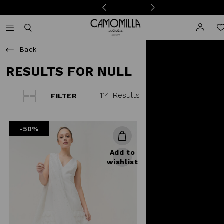
Camomilla Italia®
Open mobile navigation
Toggle mobile search
Back
RESULTS FOR NULL
114 Results
FILTER
View 3 products per row
View 4 products per row
-50%
Add to
wishlist