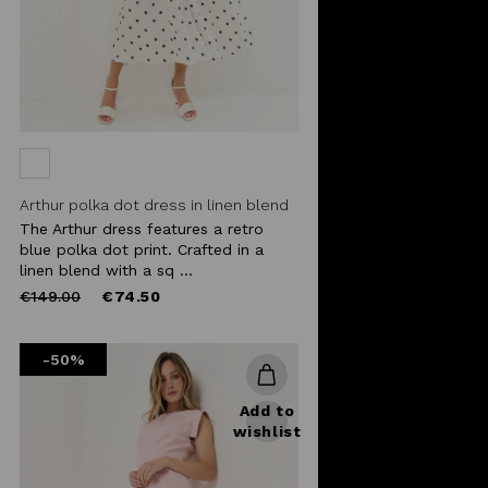
Arthur polka dot dress in linen blend
The Arthur dress features a retro
blue polka dot print. Crafted in a
linen blend with a sq ...
Price
to
€149.00
€74.50
reduced
from
-50%
Add to
wishlist