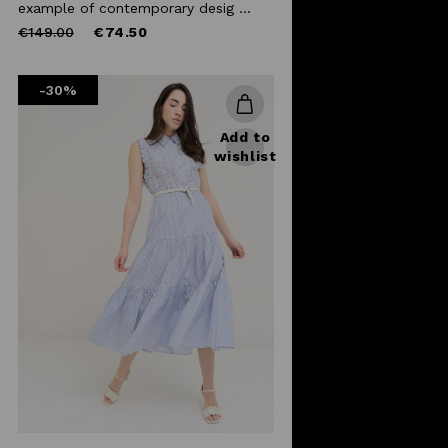
example of contemporary desig ...
Price
to
€149.00
€74.50
reduced
from
-30%
Add to
wishlist