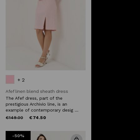
+ 2
Afef linen blend sheath dress
The Afef dress, part of the
prestigious Archivio line, is an
example of contemporary desig ...
Price
to
€149.00
€74.50
reduced
from
-50%