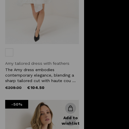
Amy tailored dress with feathers
The Amy dress embodies
contemporary elegance, blending a
sharp tailored cut with haute cou ...
Price
to
€209.00
€104.50
reduced
from
-50%
Add to
wishlist