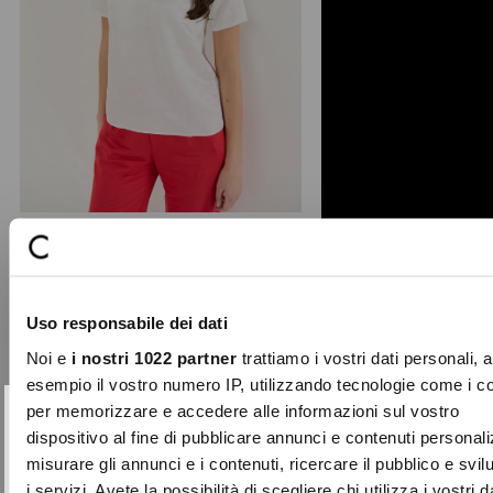
+ 1
Birky jacquard blouse
Part of the Laboratorio collection,
Uso responsabile dei dati
this silk and viscose blend blouse
features the refine ...
Noi e
i nostri 1022 partner
trattiamo i vostri dati personali, 
Price
to
€109.00
€32.70
esempio il vostro numero IP, utilizzando tecnologie come i c
reduced
per memorizzare e accedere alle informazioni sul vostro
from
SUBSCRIBE TO OUR
Close
dispositivo al fine di pubblicare annunci e contenuti personali
-50%
NEWSLETTER
misurare gli annunci e i contenuti, ricercare il pubblico e svi
i servizi. Avete la possibilità di scegliere chi utilizza i vostri d
Sign up now and be the first to find out