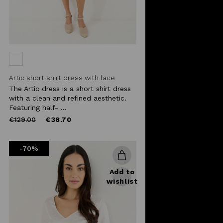
Artic short shirt dress with lace
The Artic dress is a short shirt dress
with a clean and refined aesthetic.
Featuring half- ...
Price
to
€129.00
€38.70
reduced
from
-70%
Add to
wishlist