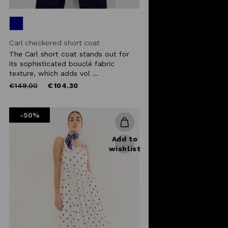
Carl checkered short coat
The Carl short coat stands out for
its sophisticated bouclé fabric
texture, which adds vol ...
Price
to
€149.00
€104.30
reduced
from
-50%
Add to
wishlist