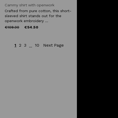
Cammy shirt with openwork
embroidery
Crafted from pure cotton, this short-
sleeved shirt stands out for the
openwork embroidery ...
Price
to
€109.00
€54.50
reduced
from
1
2
3
10
Next Page
...