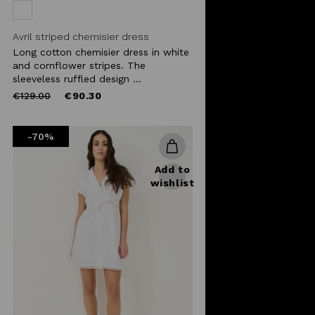
Avril striped chemisier dress
Long cotton chemisier dress in white
and cornflower stripes. The
sleeveless ruffled design ...
Price
to
€129.00
€90.30
reduced
from
-70%
Add to
wishlist