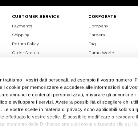
CUSTOMER SERVICE
CORPORATE
Payments
Company
Shipping
Careers
Return Policy
Faq
Order Status
Camo World
Gift Card
Gift Card Regulations
Lover Card
r
trattiamo i vostri dati personali, ad esempio il vostro numero IP
e i cookie per memorizzare e accedere alle informazioni sul vos
Cookies policy
licare annunci e contenuti personalizzati, misurare gli annunci e i
Privacy Policy
ico e sviluppare i servizi. Avete la possibilità di scegliere chi util
Sitemap
pi. Le vostre scelte in materia di privacy sono applicabili solo su 
ete effettuato le vostre scelte. È possibile modificare o revocare i
asi momento dalla Dichiarazione sui cookie o facendo clic sull'ic