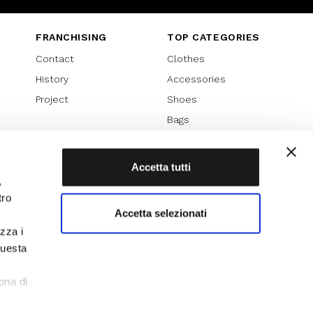
FRANCHISING
TOP CATEGORIES
Contact
Clothes
History
Accessories
Project
Shoes
Bags
SPECIAL PROMOTION
Sales 70%
Accetta tutti
,
Sales 60%
tro
Sales 50%
Accetta selezionati
Sales 40%
izza i
Sales 30%
questa
l
ona di