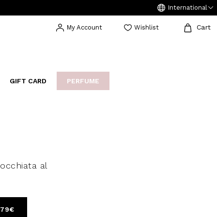
International
Cart
My Account
Wishlist
GIFT CARD
PERFUME
EAKERS
BIJOUX
ARCHIVIO
’occhiata al
179€