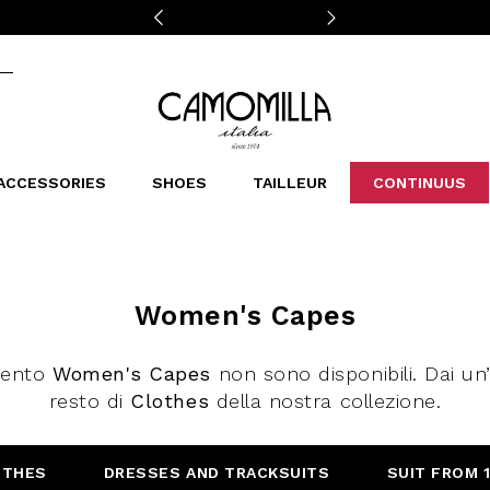
Camomilla Italia®
ACCESSORIES
SHOES
TAILLEUR
CONTINUUS
CASSINS
SCARVES AND STOLES
LEOPARDIER
DECOLLETE
BAGS
STUDIO
SN
CATEGORIES
Sales -30%
Women's Capes
Sales -40%
Sales -50%
mento
Women's Capes
non sono disponibili. Dai un
Sales 70%
resto di
Clothes
della nostra collezione.
OTHES
DRESSES AND TRACKSUITS
SUIT FROM 