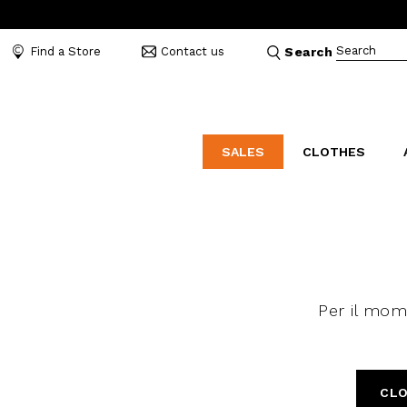
Search
Find a Store
Contact us
Search
SALES
CLOTHES
LABORATORIO
MO
CATEGORIES
CATEGORIES
CATEGORIES
Dresses and tracksuits
Bags
Decollete
Shirts and blouses
Belts
Mocassins
Capes
Bijoux
Sandals
Per il mo
Down jackets
Hats
Sea shoes
Winter coats
Scarves and stoles
Sneakers
Coats
Umbrellas
Jackets
Wallets and Beauty
CL