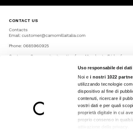
CONTACT US
Contacts
Email: customer@camomillaitalia.com
Phone: 0685960925
Customer Care service is active from Monday to Friday from
9:30am to 13pm and 15:00 pm to 17.30 pm
Uso responsabile dei dati
Noi e
i nostri 1022 partne
AWARDS
utilizzando tecnologie com
dispositivo al fine di pubb
contenuti, ricercare il pubbl
vostri dati e per quali sco
proprietà digitale in cui av
proprio consenso in qualsi
attivazione della privacy.