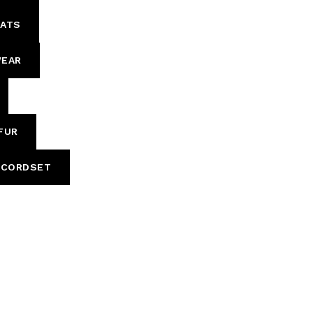
OATS
WEAR
FUR
CORDSET