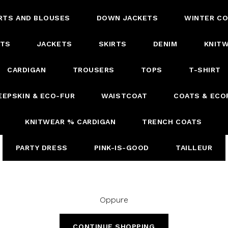
RTS AND BLOUSES
DOWN JACKETS
WINTER C
ATS
JACKETS
SKIRTS
DENIM
KNIT
CARDIGAN
TROUSERS
TOPS
T-SHIRT
EEPSKIN & ECO-FUR
WAISTCOAT
COATS & ECO
KNITWEAR % CARDIGAN
TRENCH COATS
PARTY DRESS
PINK-IS-GOOD
TAILLEUR
Oppure
CONTINUE SHOPPING