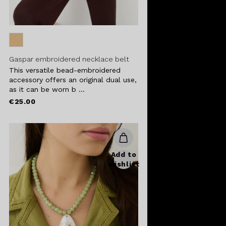
Gaspar embroidered necklace belt
This versatile bead-embroidered
accessory offers an original dual use,
as it can be worn b ...
€25.00
Add to
wishlist