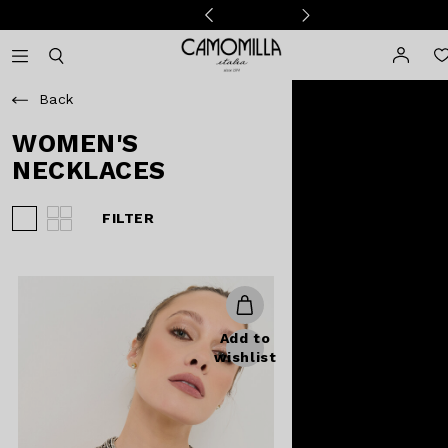
Camomilla Italia®
Open mobile navigation
Toggle mobile search
Back
WOMEN'S
NECKLACES
FILTER
View 3 products per row
View 4 products per row
Add to
wishlist