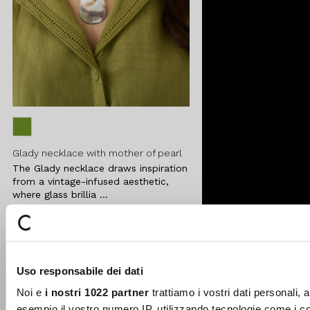
Glady necklace with mother of pearl
The Glady necklace draws inspiration
from a vintage-infused aesthetic,
where glass brillia ...
€25.00
Uso responsabile dei dati
Add to
Noi e
i nostri 1022 partner
trattiamo i vostri dati personali, 
wishlist
esempio il vostro numero IP, utilizzando tecnologie come i c