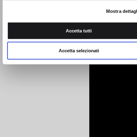
sui cookie.
Mostra dettagl
Utilizziamo i cookie per personalizzare contenuti ed annunci,
fornire funzionalità dei social media e per analizzare il nostro
Accetta tutti
traffico. Condividiamo inoltre informazioni sul modo in cui utili
nostro sito con i nostri partner che si occupano di analisi dei 
web, pubblicità e social media, i quali potrebbero combinarle
Accetta selezionati
altre informazioni che ha fornito loro o che hanno raccolto da
utilizzo dei loro servizi.