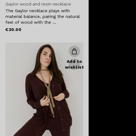
Gaylor wood and resin necklace
The Gaylor necklace plays with
material balance, pairing the natural
feel of wood with the ...
€30.00
Add to
wishlist