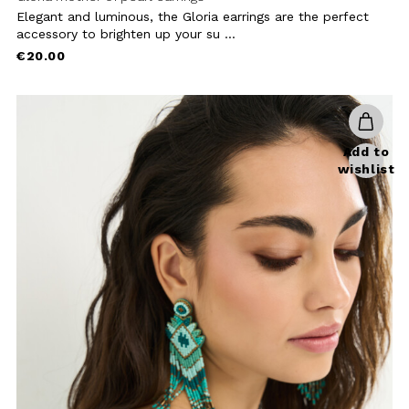
Goky hand-embroidered earrings
The Goky earrings evoke the
atmosphere of exotic seas and
faraway destinations, bringing a ...
€20.00