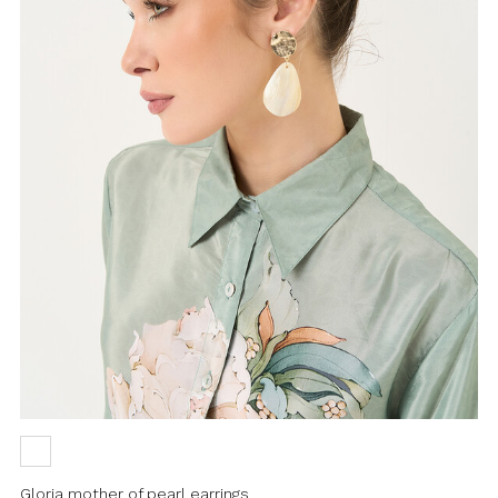
Gloria mother of pearl earrings
Elegant and luminous, the Gloria
earrings are the perfect accessory to
brighten up your su ...
€20.00
Add to
wishlist