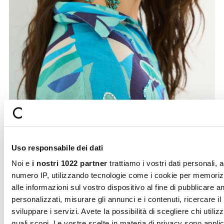
Uso responsabile dei dati
Noi e
i nostri 1022 partner
trattiamo i vostri dati personali, 
esempio il vostro numero IP, utilizzando tecnologie come i c
per memorizzare e accedere alle informazioni sul vostro
dispositivo al fine di pubblicare annunci e contenuti personali
misurare gli annunci e i contenuti, ricercare il pubblico e svi
i servizi. Avete la possibilità di scegliere chi utilizza i vostri d
per quali scopi. Le vostre scelte in materia di privacy sono
applicabili solo su questa proprietà digitale in cui avete effett
vostre scelte. È possibile modificare o revocare il proprio
consenso in qualsiasi momento dalla Dichiarazione sui cooki
Selezione
facendo clic sull'icona di attivazione della privacy.
Necessari
del
consenso
Con il tuo consenso, vorremmo anche:
Preferenze
raccogliere informazioni sulla tua posizione geografic
un'approssimazione di qualche metro,
Secure
Fast shipping
Identificare il tuo dispositivo, scansionandolo attivam
payments
Statistiche
alla ricerca di caratteristiche specifiche (impronte digitali