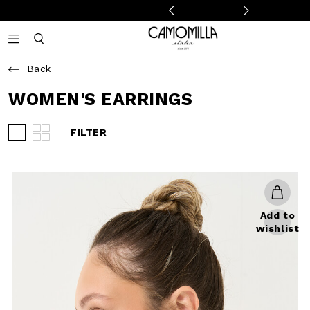
Camomilla Italia®
Open mobile navigation
Toggle mobile search
Back
WOMEN'S EARRINGS
FILTER
View 3 products per row
View 4 products per row
Add to
wishlist