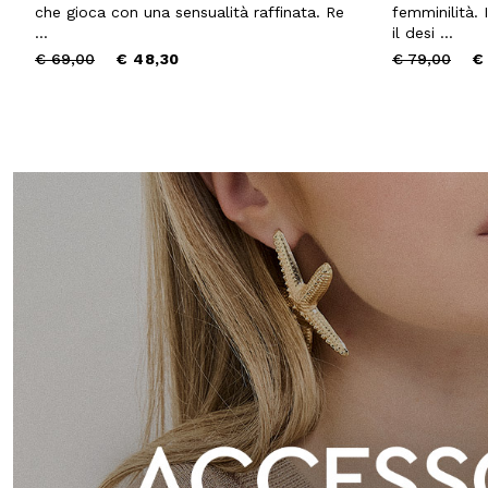
che gioca con una sensualità raffinata. Re
femminilità. 
...
il desi ...
Price
to
Price
to
€ 69,00
€ 48,30
€ 79,00
€
reduced
reduced
from
from
10% DI
sul tuo pri
Entra nella Community di
ai nostri consigli 
NOME
COGNOME