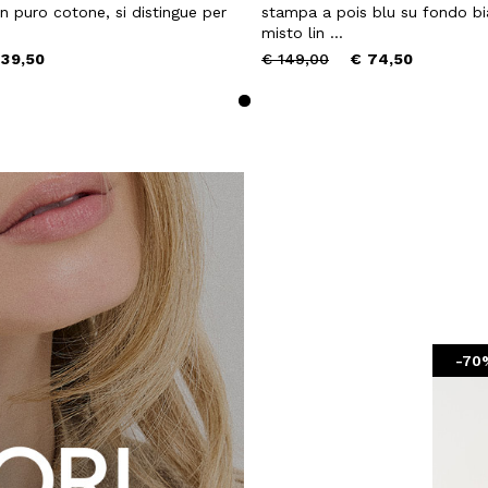
In puro cotone, si distingue per
stampa a pois blu su fondo bi
misto lin ...
Price
to
 39,50
€ 149,00
€ 74,50
reduced
from
 SCONTO
mo acquisto!
 Camomilla Italia e accedi
e offerte riservate.
-70%
-70