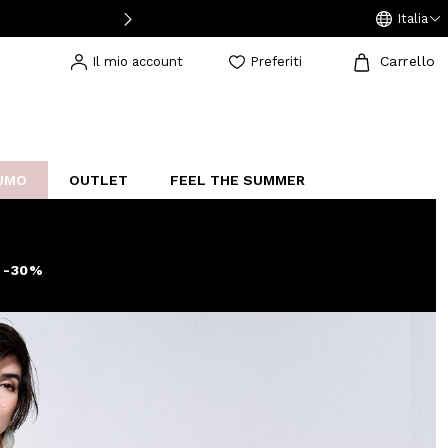
SPESE DI SPEDIZIONE A 3,95€ PER ORDINI SUPERIORI A 49€
RESO GR
Italia
Carrello
Il mio account
Preferiti
®
UMO
OUTLET
FEEL THE SUMMER
AKERS
IJOUX
STUDIO
 -30%