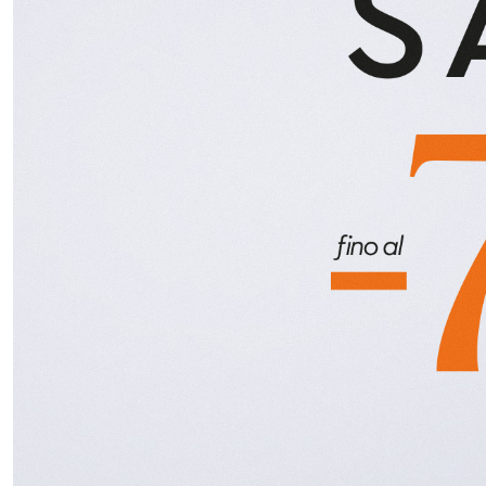
Giacche
Occhiali da Sole
Gilet
Ombrelli
Maglie
Gift box
Cardigan
Pantaloni
Jeans
Gonne
Bermuda
Top
T-Shirt
Tailleur
Trench