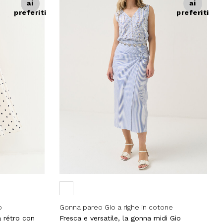
ai
ai
preferiti
preferiti
o
Gonna pareo Gio a righe in cotone
a rétro con
Fresca e versatile, la gonna midi Gio