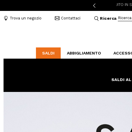
Ricerca
Trova un negozio
Contattaci
Ricerca
SALDI
ABBIGLIAMENTO
ACCESS
LABORATORIO
BAL
B
CATEGORIE
CATEGORIE
CATEGORIE
SALDI AL
Indossa l'amore
Borse
Mocassini
Elegant Stories
Accessori Mare
Sandali
Abiti e tute
Cinture
Sneakers
Camicie e bluse
Bijoux
Piumini
Cappelli
Cappotti
Sciarpe e Foulard
Giubbini
Portafogli e Beauty