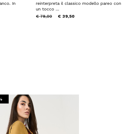
anco. In
reinterpreta il classico modello pareo con
un tocco ...
Price
to
€ 79,00
€ 39,50
reduced
from
Chiudi
%
-70%