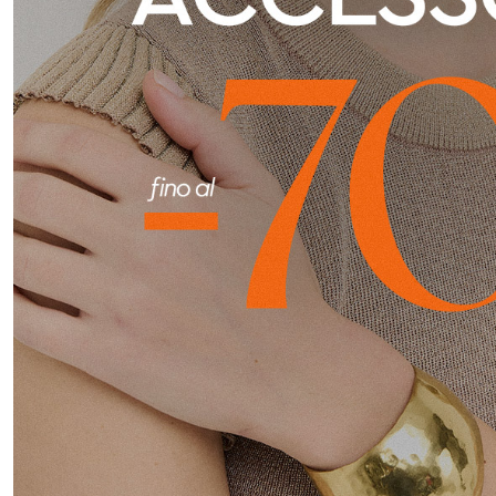
EMAIL
Con la creazione del tuo pro
compreso la nostra Privacy 
My Lovely Garden e di esse
QUESTO SITO È PROTETTO DA RECAPTC
PRIVACY
E
TERMINI DI SERVIZIO
GOOG
ISCR