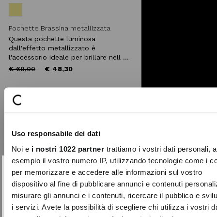
Pochette Brassina metallizzata
Questa pochette luminosa
dall'effetto metallizzato è
l'accessorio ideale per brillare nell ...
Price
to
€ 69,00
€ 48,30
reduced
from
-50%
Aggiungi
ai
Uso responsabile dei dati
preferiti
Noi e
i nostri 1022 partner
trattiamo i vostri dati personali, 
esempio il vostro numero IP, utilizzando tecnologie come i c
per memorizzare e accedere alle informazioni sul vostro
10% DI SCONTO
Chiudi
dispositivo al fine di pubblicare annunci e contenuti personali
sul tuo primo acquisto!
misurare gli annunci e i contenuti, ricercare il pubblico e svi
Entra nella Community di Camomilla Italia e
i servizi. Avete la possibilità di scegliere chi utilizza i vostri d
accedi ai nostri consigli e offerte riservate.