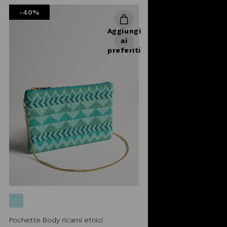
-40%
Aggiungi
ai
preferiti
Pochette Body ricami etnici