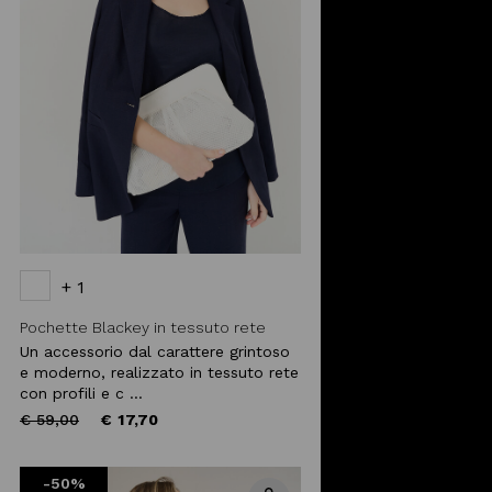
+ 1
Pochette Blackey in tessuto rete
Un accessorio dal carattere grintoso
e moderno, realizzato in tessuto rete
con profili e c ...
Price
to
€ 59,00
€ 17,70
reduced
from
-50%