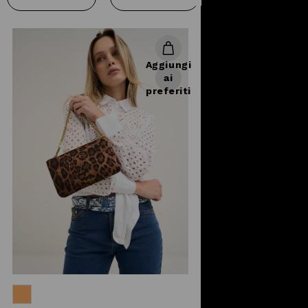
donna, altrimenti dette clutch, sono
piccoli gioielli adatti ad ogni
occasione da gran soirée. Si
tengono in una mano, per un
Aggiungi
concentrato di puro glam. Borse di
ai
misura piccola, ma dal grande
preferiti
impatto, le borsette e pochette
Camomilla Italia, colorate, eleganti,
impreziosite da dettagli flowers,
fiocchi e ruches, sono accessori
immancabili per un look che si
rispetti. Un consiglio su come
portarle? Inserisci una mini-bag
come fosse un prezioso gioiello in
una
macro shopping-
bag
utilizzabile comodamente
durante il giorno, per l'università o
l'ufficio. Mini-bag che potrai tirare
fuori all'occorrenza per l'aperitivo
con amici o colleghi. Scopri la