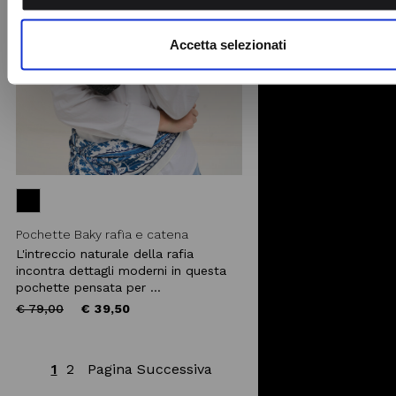
nostro sito con i nostri partner che si occupano di analisi dei 
web, pubblicità e social media, i quali potrebbero combinarle
Accetta selezionati
altre informazioni che ha fornito loro o che hanno raccolto da
utilizzo dei loro servizi.
Pochette Baky rafia e catena
L'intreccio naturale della rafia
incontra dettagli moderni in questa
pochette pensata per ...
Price
to
€ 79,00
€ 39,50
reduced
from
1
2
Pagina Successiva