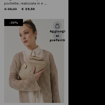
pochette, realizzata in e ...
Price
to
€ 59,00
€ 29,50
reduced
from
-30%
Aggiungi
ai
preferiti