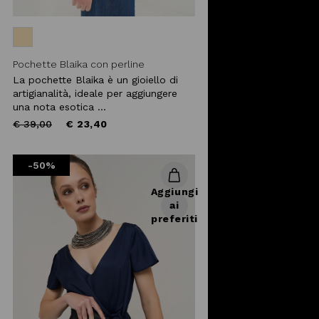
Pochette Blaika con perline
La pochette Blaika è un gioiello di
artigianalità, ideale per aggiungere
una nota esotica ...
Price
to
€ 39,00
€ 23,40
reduced
from
-50%
Aggiungi
ai
preferiti