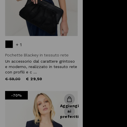
+ 1
Pochette Blackey in tessuto rete
Un accessorio dal carattere grintoso
e moderno, realizzato in tessuto rete
con profili e c ...
Price
to
€ 59,00
€ 29,50
reduced
from
-70%
Aggiungi
ai
preferiti