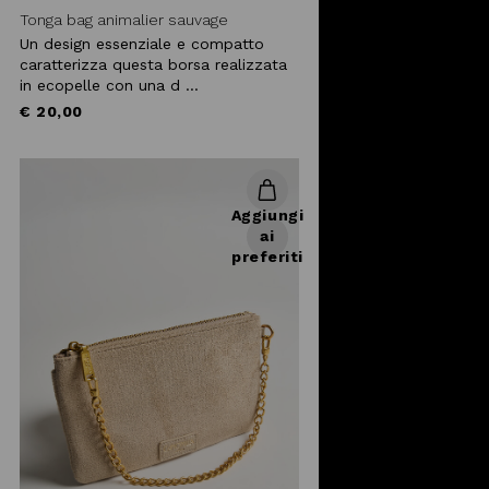
variegata offerta di pochette a
Tonga bag animalier sauvage
mano e borsette donna con tracolla
Un design essenziale e compatto
online e abbinale a
vestiti eleganti
.
caratterizza questa borsa realizzata
Scopri la collezione
in ecopelle con una d ...
di
abbigliamento da donna
, non
€ 20,00
perderti glia
accessori femminili
,
dai un'occhiata alle
scarpe
,
combina diversi stili e non rinunciare
alla moda!
Aggiungi
ai
preferiti