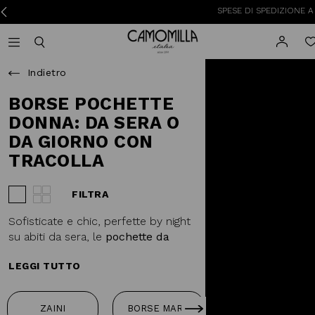
SPESE DI SPEDIZIONE A 3,95€ PER O
Camomilla Italia®
Open mobile navigation
Toggle mobile search
Indietro
BORSE POCHETTE
DONNA: DA SERA O
DA GIORNO CON
TRACOLLA
FILTRA
Visualizza 3 prodotti per riga
Visualizza 4 prodotti per riga
Sofisticate e chic, perfette by night
su abiti da sera, le
pochette da
donna e le borsette
Camomilla
LEGGI TUTTO
Italia sono adatte anche di giorno
con completi eleganti o vestiti da
cerimonia. In un luccicare di ori,
BORSE
ZAINI
BORSE MARE
castoni e paillettes, le pochette da
GRANDI