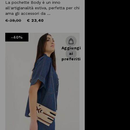
La pochette Body è un inno
all'artigianalità estiva, perfetta per chi
ama gli accessori da ...
Price
to
€ 39,00
€ 23,40
reduced
from
-40%
Aggiungi
ai
preferiti