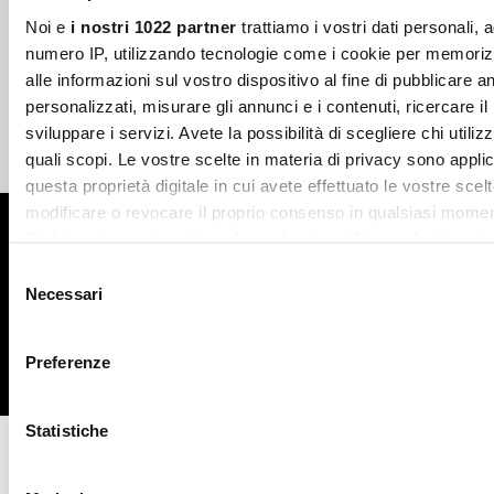
Noi e
i nostri 1022 partner
trattiamo i vostri dati personali, 
numero IP, utilizzando tecnologie come i cookie per memori
Pagamenti sicuri
Spedizione veloce
alle informazioni sul vostro dispositivo al fine di pubblicare 
personalizzati, misurare gli annunci e i contenuti, ricercare il
sviluppare i servizi. Avete la possibilità di scegliere chi utilizz
quali scopi. Le vostre scelte in materia di privacy sono applic
Reso gratuito in store
Supporto garantito
questa proprietà digitale in cui avete effettuato le vostre scel
modificare o revocare il proprio consenso in qualsiasi momen
Iscriviti alla newsletter
Dichiarazione sui cookie o facendo clic sull'icona di attivazio
Selezione
ISCRIVITI
Con il tuo consenso, vorremmo anche:
Necessari
del
raccogliere informazioni sulla tua posizione geografic
consenso
un'approssimazione di qualche metro,
Preferenze
Identificare il tuo dispositivo, scansionandolo attivame
Facebook
Instagram
Twitter
caratteristiche specifiche (impronte digitali).
Statistiche
Approfondisci come vengono elaborati i tuoi dati personali e 
preferenze nella
sezione dettagli
. Puoi modificare o ritirare 
CONTATTACI
qualsiasi momento dalla Dichiarazione sui cookie.