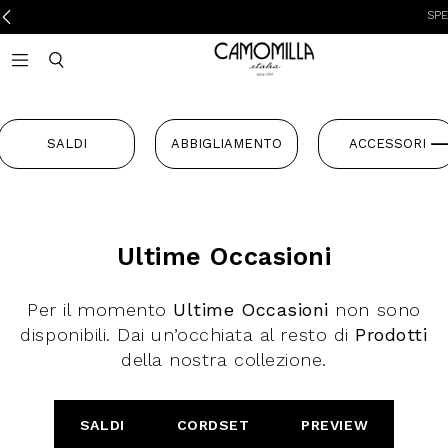
SPESE
Camomilla Italia®
Open mobile navigation
Toggle mobile search
SALDI
ABBIGLIAMENTO
ACCESSORI
Ultime Occasioni
Per il momento
Ultime Occasioni
non sono
disponibili. Dai un’occhiata al resto di
Prodotti
della nostra collezione.
SALDI
CORDSET
PREVIEW