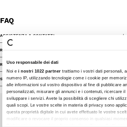
FAQ
ASSISTENZA & CONTATTI
RIMBORSI
Uso responsabile dei dati
RESI
Noi e
i nostri 1022 partner
trattiamo i vostri dati personali, 
numero IP, utilizzando tecnologie come i cookie per memori
SHOP INFO
alle informazioni sul vostro dispositivo al fine di pubblicare 
personalizzati, misurare gli annunci e i contenuti, ricercare il
sviluppare i servizi. Avete la possibilità di scegliere chi utilizz
quali scopi. Le vostre scelte in materia di privacy sono applic
questa proprietà digitale in cui avete effettuato le vostre scel
Pagamenti sicuri
Spedizione veloce
modificare o revocare il proprio consenso in qualsiasi momen
Dichiarazione sui cookie o facendo clic sull'icona di attivazio