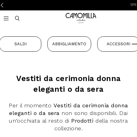
SPESE 
Camomilla Italia®
Open mobile navigation
Toggle mobile search
SALDI
ABBIGLIAMENTO
ACCESSORI
Vestiti da cerimonia donna
eleganti o da sera
Per il momento
Vestiti da cerimonia donna
eleganti o da sera
non sono disponibili. Dai
un’occhiata al resto di
Prodotti
della nostra
collezione.