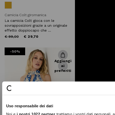
Camicia Colt giromanica
La camicia Colt gioca con le
sovrapposizioni grazie a un originale
effetto doppiocapo che ...
Price
to
€ 99,00
€ 29,70
reduced
from
-50%
Aggiungi
ai
preferiti
Uso responsabile dei dati
Noi e
i nostri 1022 partner
trattiamo i vostri dati personali, 