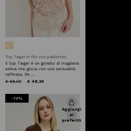
Top Taiger in filo con paillettes
Il top Taiger è un gioiello di maglieria
estiva che gioca con una sensualità
raffinata. Re ...
Price
to
€ 69,00
€ 48,30
reduced
from
-70%
Aggiungi
ai
preferiti