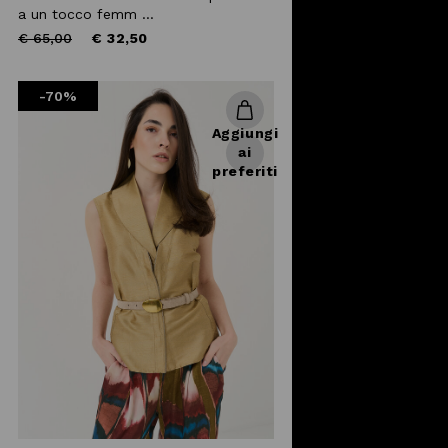
a un tocco femm ...
Price
to
€ 65,00
€ 32,50
reduced
from
-70%
Aggiungi
ai
preferiti