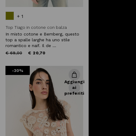
+ 1
Top Tiago in cotone con balza
In misto cotone e Bemberg, questo
top a spalle larghe ha uno stile
romantico e naif. Il de ...
Price
to
€ 69,00
€ 20,70
reduced
from
-30%
Aggiungi
ai
preferiti