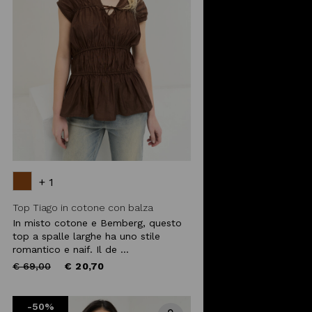
+ 1
Top Tiago in cotone con balza
In misto cotone e Bemberg, questo
top a spalle larghe ha uno stile
romantico e naif. Il de ...
Price
to
€ 69,00
€ 20,70
reduced
from
-50%