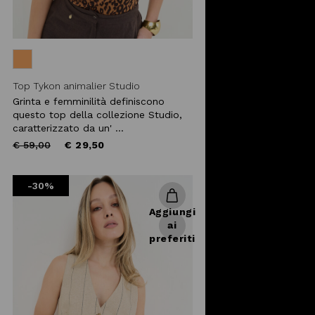
Top Tykon animalier Studio
Grinta e femminilità definiscono
questo top della collezione Studio,
caratterizzato da un' ...
Price
to
€ 59,00
€ 29,50
reduced
from
-30%
Aggiungi
ai
preferiti