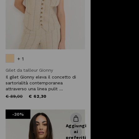
+ 1
Gilet da tailleur Gionny
Il gilet Gionny eleva il concetto di
sartorialità contemporanea
attraverso una linea pulit ...
Price
to
€ 89,00
€ 62,30
reduced
from
-30%
Aggiungi
ai
preferiti