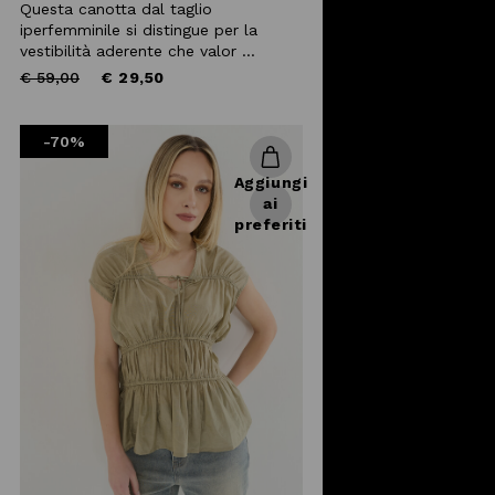
Questa canotta dal taglio
iperfemminile si distingue per la
vestibilità aderente che valor ...
Price
to
€ 59,00
€ 29,50
reduced
from
-70%
Aggiungi
ai
preferiti