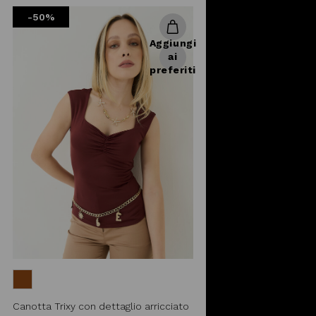
from
-50%
Aggiungi
ai
preferiti
Canotta Trixy con dettaglio arricciato