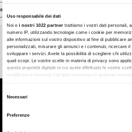
SHOP INFO
Uso responsabile dei dati
Noi e
i nostri 1022 partner
trattiamo i vostri dati personali, 
numero IP, utilizzando tecnologie come i cookie per memori
alle informazioni sul vostro dispositivo al fine di pubblicare 
Pagamenti sicuri
Spedizione veloce
personalizzati, misurare gli annunci e i contenuti, ricercare il
sviluppare i servizi. Avete la possibilità di scegliere chi utilizz
quali scopi. Le vostre scelte in materia di privacy sono applic
questa proprietà digitale in cui avete effettuato le vostre scel
Reso gratuito in store
Supporto garantito
modificare o revocare il proprio consenso in qualsiasi momen
Dichiarazione sui cookie o facendo clic sull'icona di attivazio
Iscriviti alla newsletter
Selezione
Con il tuo consenso, vorremmo anche:
Necessari
del
ISCRIVITI
raccogliere informazioni sulla tua posizione geografic
consenso
un'approssimazione di qualche metro,
Preferenze
Identificare il tuo dispositivo, scansionandolo attivame
caratteristiche specifiche (impronte digitali).
Facebook
Instagram
Twitter