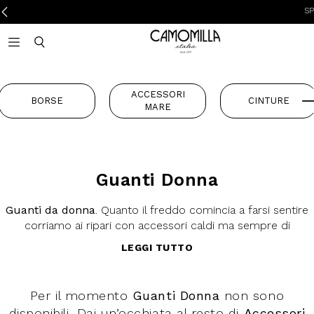
SPES
Camomilla Italia®
Open mobile navigation
Toggle mobile search
ACCESSORI
BORSE
CINTURE
MARE
Guanti Donna
Guanti da donna
. Quanto il freddo comincia a farsi sentire
corriamo ai ripari con accessori caldi ma sempre di
tendenza. Allora entrano in gioco i guanti,
cappelli
e
sciarpe
.
LEGGI TUTTO
Non rinunciare alla moda con la nostra collezione di
abbigliamento da donna
!
Per il momento
Guanti Donna
non sono
disponibili. Dai un’occhiata al resto di
Accessori