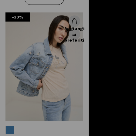
cosa fare? Vengono in nostro aiuto
giubbini e giubbotti, più lunghi o più
-30%
corti, con o senza cappuccio, a
seconda dei propri gusti. I giubbini
Aggiungi
da donna Camomilla Italia mostrano
ai
uno stile unico e tanto charme
preferiti
sempre con un occhio alla praticità
e alle tendenze moda. Texture
lucida o cotone leggero, bicolor o
tinta unita, a te la scelta del
giubbotto che fa per te. Abbinali a
una
gonna
e una
maglia elegante o
casual
oppure a
jeans
e top
floreale. Se vuoi tingere di dettagli
glam il tuo outfit giornaliero, scegli
una giacca di jeans: più corta o più
lunga, a seconda dei gusti, ma
sempre in grado di coniugare
praticità ad elementi sofisticati con
uno sguardo attento allo streetstyle.