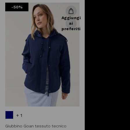
from
-50%
Aggiungi
ai
preferiti
+ 1
Giubbino Goan tessuto tecnico