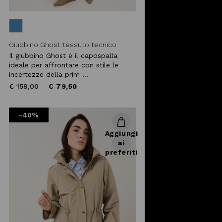
Giubbino Ghost tessuto tecnico
Il giubbino Ghost è il capospalla
ideale per affrontare con stile le
incertezze della prim ...
Price
to
€ 159,00
€ 79,50
reduced
from
-40%
Aggiungi
ai
preferiti