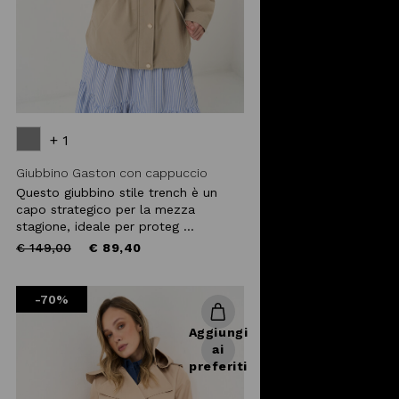
+ 1
Giubbino Gaston con cappuccio
Questo giubbino stile trench è un
capo strategico per la mezza
stagione, ideale per proteg ...
Price
to
€ 149,00
€ 89,40
reduced
from
-70%
Aggiungi
ai
preferiti