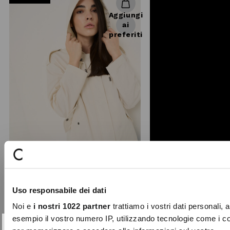
Aggiungi
ai
preferiti
+ 1
Uso responsabile dei dati
Noi e
i nostri 1022 partner
trattiamo i vostri dati personali, 
Giubbino Goan tessuto tecnico
Il giubbino Goan è un capospalla
esempio il vostro numero IP, utilizzando tecnologie come i c
dinamico e funzionale, perfetto per il