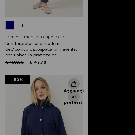
+ 1
Trench Timon con cappuccio
Un’interpretazione moderna
dell'iconico capospalla primaverile,
che unisce la praticità de ...
Price
to
€ 159,00
€ 47,70
reduced
from
-50%
Aggiungi
ai
preferiti