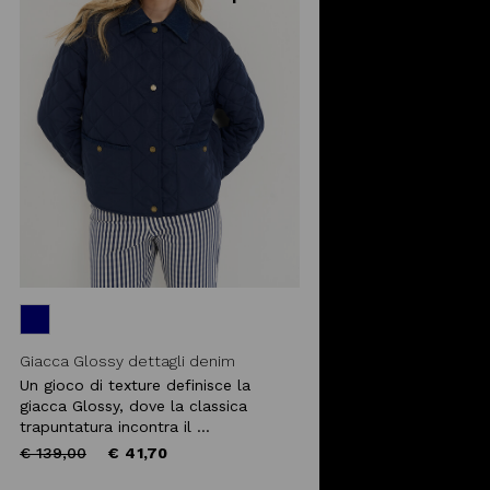
Giacca Glossy dettagli denim
Un gioco di texture definisce la
giacca Glossy, dove la classica
trapuntatura incontra il ...
Price
to
€ 139,00
€ 41,70
reduced