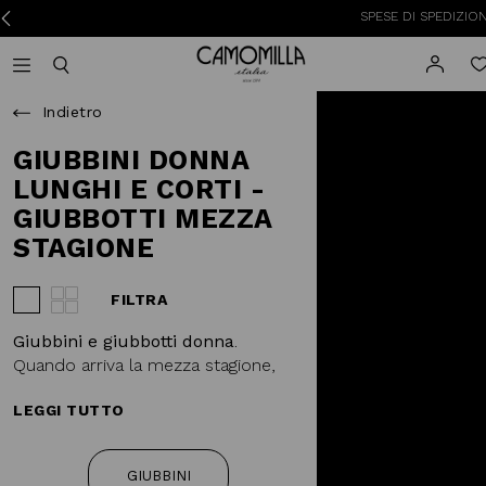
SPESE DI SPEDIZIONE A 3,95
Camomilla Italia®
Open mobile navigation
Toggle mobile search
Indietro
GIUBBINI DONNA
LUNGHI E CORTI -
GIUBBOTTI MEZZA
STAGIONE
FILTRA
Visualizza 3 prodotti per riga
Visualizza 4 prodotti per riga
Giubbini e giubbotti donna
.
Quando arriva la mezza stagione,
entriamo in crisi. Fa troppo freddo
LEGGI TUTTO
per andare in giro con una t-shirt
ma anche troppo caldo per
avvolgersi in una
mantella
o
GIUBBINI
coprirsi con
un piumino
. E allora