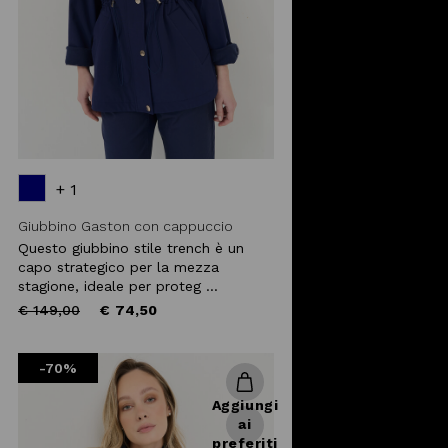
+ 1
Giubbino Gaston con cappuccio
Questo giubbino stile trench è un
capo strategico per la mezza
stagione, ideale per proteg ...
Price
to
€ 149,00
€ 74,50
reduced
from
-70%
Aggiungi
ai
preferiti