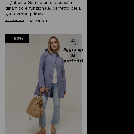
Il giubbino Goan è un capospalla
dinamico e funzionale, perfetto per il
guardaroba primave ...
Price
to
€ 149,00
€ 74,50
reduced
from
-50%
Aggiungi
ai
preferiti