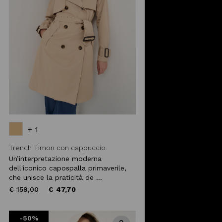
+ 1
Trench Timon con cappuccio
Un’interpretazione moderna
dell'iconico capospalla primaverile,
che unisce la praticità de ...
Price
to
€ 159,00
€ 47,70
reduced
from
-50%