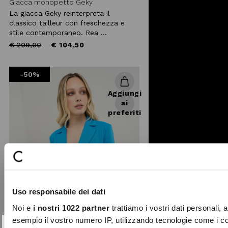
Giacca monopetto Geky
La giacca Geky reinterpreta il
classico tailleur con freschezza e
stile contemporaneo. Rea ...
Price
to
€ 209,00
€ 104,50
reduced
from
-50%
Aggiungi
ai
preferiti
Uso responsabile dei dati
Noi e
i nostri 1022 partner
trattiamo i vostri dati personali, 
esempio il vostro numero IP, utilizzando tecnologie come i c