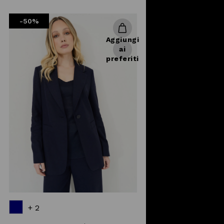
reduced
from
-50%
Aggiungi
ai
preferiti
+ 2