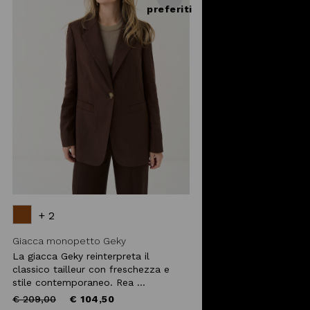
preferiti
+ 2
Giacca monopetto Geky
La giacca Geky reinterpreta il
classico tailleur con freschezza e
stile contemporaneo. Rea ...
Price
to
€ 209,00
€ 104,50