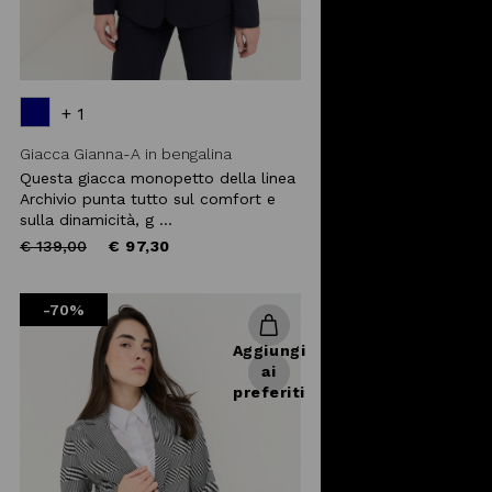
+ 1
Giacca Gianna-A in bengalina
Questa giacca monopetto della linea
Archivio punta tutto sul comfort e
sulla dinamicità, g ...
Price
to
€ 139,00
€ 97,30
reduced
from
-70%
Aggiungi
ai
preferiti