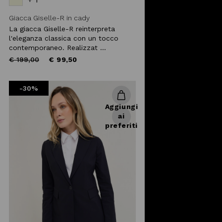
Giacca Giselle-R in cady
La giacca Giselle-R reinterpreta
l'eleganza classica con un tocco
contemporaneo. Realizzat ...
Price
to
€ 199,00
€ 99,50
reduced
from
-30%
Aggiungi
ai
preferiti