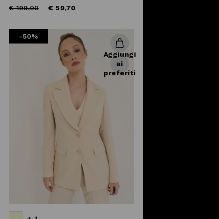
Price
to
€ 199,00
€ 59,70
reduced
from
-50%
Aggiungi
ai
preferiti
+ 1