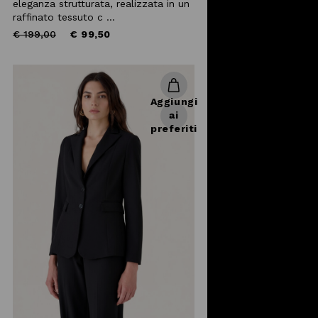
eleganza strutturata, realizzata in un
raffinato tessuto c ...
Price
to
€ 199,00
€ 99,50
reduced
from
Aggiungi
ai
preferiti