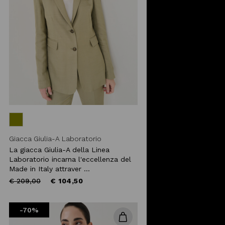
Giacca Giulia-A Laboratorio
La giacca Giulia-A della Linea
Laboratorio incarna l'eccellenza del
Made in Italy attraver ...
Price
to
€ 209,00
€ 104,50
reduced
from
-70%