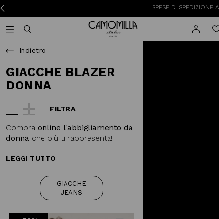
SPESE DI SPEDIZIONE A 3,95€ PE
Camomilla Italia®
Open mobile navigation
Toggle mobile search
Indietro
GIACCHE BLAZER
DONNA
FILTRA
Visualizza 3 prodotti per riga
Visualizza 4 prodotti per riga
Compra
online l'abbigliamento da
donna
che più ti rappresenta!
LEGGI TUTTO
GIACCHE
JEANS