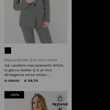
Giacca Giselle-Q in micro check
Dal carattere marcatamente British,
la giacca Giselle-Q è un inno
all'eleganza senza tempo ...
Price
to
€ 189,00
€ 56,70
reduced
from
-50%
Aggiungi
ai