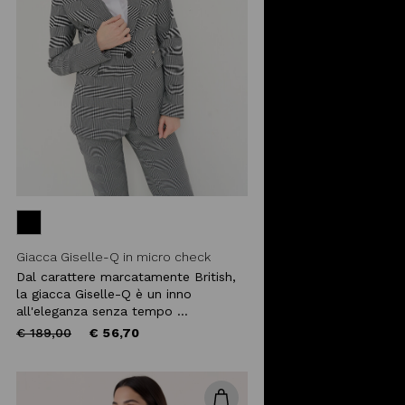
Giacca Giselle-Q in micro check
Dal carattere marcatamente British,
la giacca Giselle-Q è un inno
all'eleganza senza tempo ...
Price
to
€ 189,00
€ 56,70
reduced
from