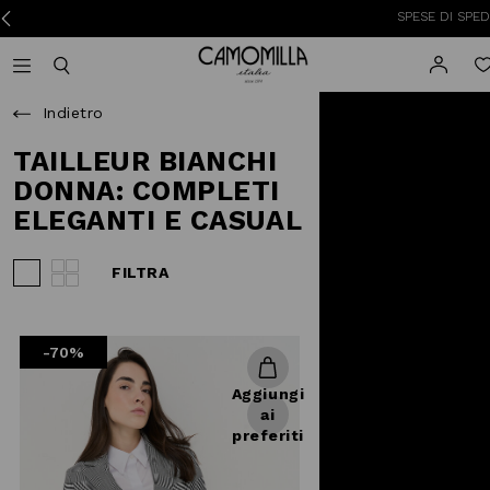
SPESE DI SPEDIZIONE
Camomilla Italia®
Open mobile navigation
Toggle mobile search
Indietro
TAILLEUR BIANCHI
DONNA: COMPLETI
ELEGANTI E CASUAL
FILTRA
Visualizza 3 prodotti per riga
Visualizza 4 prodotti per riga
-70%
Aggiungi
ai
preferiti