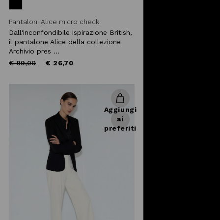
Pantaloni Alice micro check
Dall'inconfondibile ispirazione British,
il pantalone Alice della collezione
Archivio pres ...
Price
to
€ 89,00
€ 26,70
reduced
from
Aggiungi
ai
preferiti