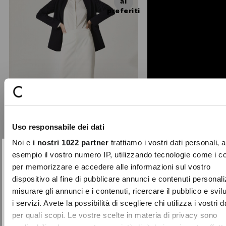
ai
preferiti
Uso responsabile dei dati
Noi e
i nostri 1022 partner
trattiamo i vostri dati personali, 
esempio il vostro numero IP, utilizzando tecnologie come i c
+ 2
per memorizzare e accedere alle informazioni sul vostro
10% DI SCONTO
Chiudi
dispositivo al fine di pubblicare annunci e contenuti personali
Gonna Gladys in tessuto tecnico
sul tuo primo acquisto!
misurare gli annunci e i contenuti, ricercare il pubblico e svi
Gonna dalla collezione Continuus,
realizzata in morbido tessuto
Entra nella Community di Camomilla Italia e
i servizi. Avete la possibilità di scegliere chi utilizza i vostri d
tecnico. Dotata di zip e s ...
accedi ai nostri consigli e offerte riservate.
per quali scopi. Le vostre scelte in materia di privacy sono
€ 59,00