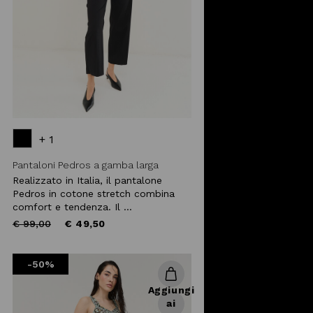
+ 1
Pantaloni Pedros a gamba larga
Realizzato in Italia, il pantalone
Pedros in cotone stretch combina
comfort e tendenza. Il ...
Price
to
€ 99,00
€ 49,50
reduced
from
-50%
Aggiungi
ai