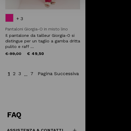
+ 3
Pantaloni Giorgia-O in misto lino
Il pantalone da tailleur Giorgia-O si
distingue per un taglio a gamba dritta
pulito e raff ...
Price
to
€ 99,00
€ 49,50
reduced
from
1
2
3
7
Pagina Successiva
...
FAQ
ASSISTENZA & CONTATTI