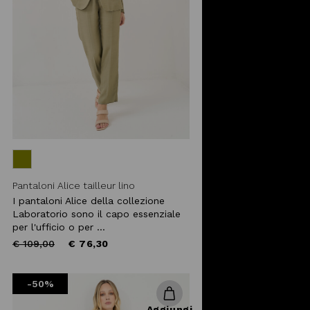
Pantaloni Alice tailleur lino
I pantaloni Alice della collezione
Laboratorio sono il capo essenziale
per l'ufficio o per ...
Price
to
€ 109,00
€ 76,30
reduced
from
-50%
Aggiungi