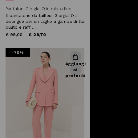
Pantaloni Giorgia-O in misto lino
Il pantalone da tailleur Giorgia-O si
distingue per un taglio a gamba dritta
pulito e raff ...
Price
to
€ 99,00
€ 29,70
reduced
from
-70%
Aggiungi
ai
preferiti