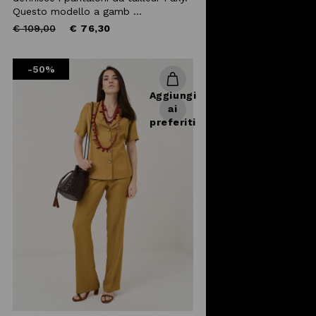
Questo modello a gamb ...
Price
to
€ 109,00
€ 76,30
reduced
from
-50%
Aggiungi
ai
preferiti