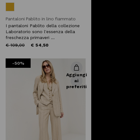
Pantaloni Pablito in lino fiammato
I pantaloni Pablito della collezione
Laboratorio sono l'essenza della
freschezza primaveri ...
Price
to
€ 109,00
€ 54,50
reduced
from
-50%
Aggiungi
ai
preferiti