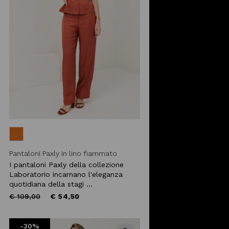
Pantaloni Paxly in lino fiammato
I pantaloni Paxly della collezione
Laboratorio incarnano l'eleganza
quotidiana della stagi ...
Price
to
€ 109,00
€ 54,50
reduced
from
-30%