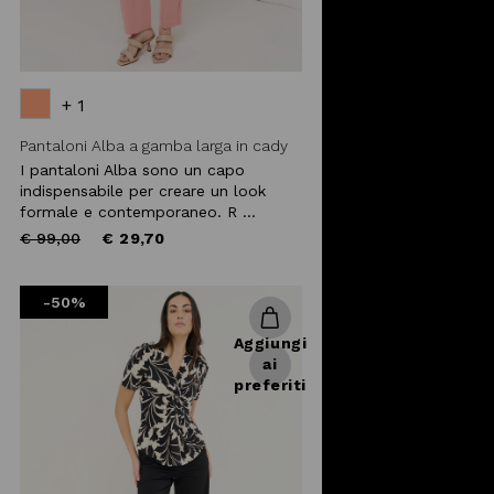
+ 1
Pantaloni Alba a gamba larga in cady
I pantaloni Alba sono un capo
indispensabile per creare un look
formale e contemporaneo. R ...
Price
to
€ 99,00
€ 29,70
reduced
from
-50%
Aggiungi
ai
preferiti