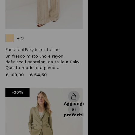
+ 2
Pantaloni Paky in misto lino
Un fresco misto lino e rayon
definisce i pantaloni da tailleur Paky.
Questo modello a gamb ...
Price
to
€ 109,00
€ 54,50
reduced
from
-30%
Aggiungi
ai
preferiti