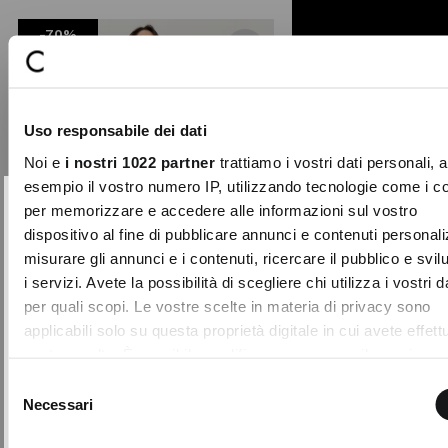
from
-70%
Aggiungi
ai
preferiti
Uso responsabile dei dati
Noi e
i nostri 1022 partner
trattiamo i vostri dati personali, 
esempio il vostro numero IP, utilizzando tecnologie come i c
per memorizzare e accedere alle informazioni sul vostro
10% DI SCONTO
Chiudi
dispositivo al fine di pubblicare annunci e contenuti personali
sul tuo primo acquisto!
misurare gli annunci e i contenuti, ricercare il pubblico e svi
Entra nella Community di Camomilla Italia e
i servizi. Avete la possibilità di scegliere chi utilizza i vostri d
accedi ai nostri consigli e offerte riservate.
per quali scopi. Le vostre scelte in materia di privacy sono
applicabili solo su questa proprietà digitale in cui avete effett
NOME
COGNOME
vostre scelte. È possibile modificare o revocare il proprio
consenso in qualsiasi momento dalla Dichiarazione sui cooki
Selezione
facendo clic sull'icona di attivazione della privacy.
Necessari
del
EMAIL
consenso
Pantaloni Pony larghi lurex