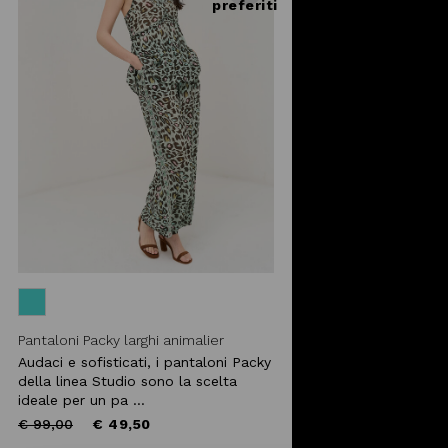
preferiti
Pantaloni Packy larghi animalier
Audaci e sofisticati, i pantaloni Packy
della linea Studio sono la scelta
ideale per un pa ...
Price
to
€ 99,00
€ 49,50
reduced