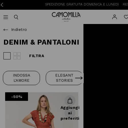
SPEDIZIONE GRATUITA DOMENICA E LUNEDI
RESO GRATUIT
Camomilla Italia®
Open mobile navigation
Toggle mobile search
Indietro
DENIM & PANTALONI
FILTRA
Visualizza 3 prodotti per riga
Visualizza 4 prodotti per riga
INDOSSA
ELEGANT
ABITI E TUTE
L'AMORE
STORIES
-50%
Aggiungi
ai
preferiti