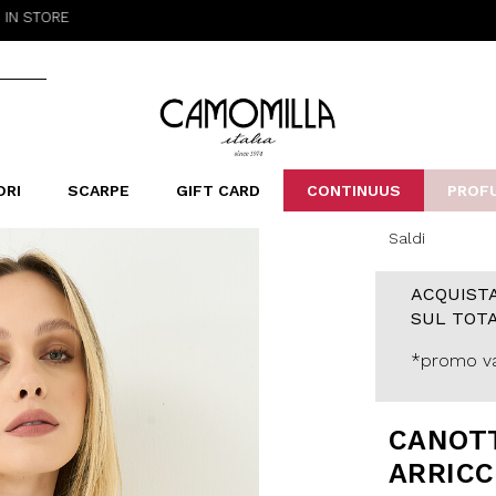
RE
Camomilla Italia®
ORI
SCARPE
GIFT CARD
CONTINUUS
PROF
Saldi
LERINE&MOCASSINI
ORSE
LEOPARDIER
SANDALI
FOULARD
ARCHIVIO
SNE
B
CATEGORIE
ACQUISTA
Saldi -70%
SUL TOTA
Saldi -50%
Saldi -40%
*promo va
Saldi -30%
CANOTT
ARRICC