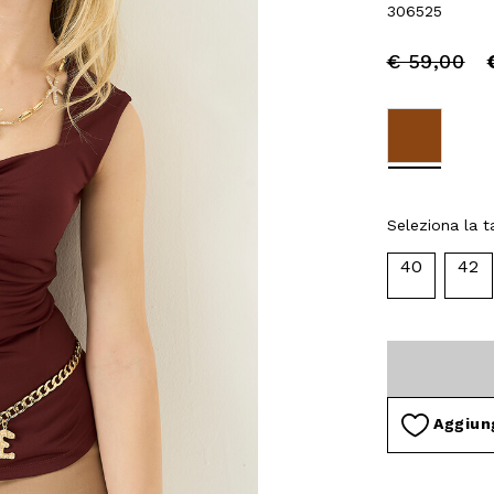
306525
Price
to
€ 59,00
reduced
from
selected
Seleziona la ta
40
42
Aggiung