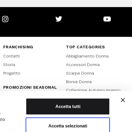
Instagram
Twitter
Youtube
FRANCHISING
TOP CATEGORIES
Contatti
Abbigliamento Donna
Storia
Accessori Donna
Progetto
Scarpe Donna
Borse Donna
PROMOZIONI SEASONAL
Collezione Autunno Inverno
Black friday
Collezione Primavera Estate
Natale
Accetta tutti
SPECIAL PROMOTION
,
Armocromia
Saldi
tro
Saldi 70%
Accetta selezionati