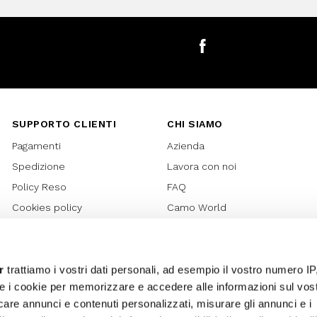
Facebook
SUPPORTO CLIENTI
CHI SIAMO
Pagamenti
Azienda
Spedizione
Lavora con noi
Policy Reso
FAQ
Cookies policy
Camo World
Richiesta Reso
Rubriche
Regolamento Gift Card
Bilancio di sostenibilità 2021
Regolamento Promozioni
Bilancio di sostenibilità 2022
r
trattiamo i vostri dati personali, ad esempio il vostro numero IP
e i cookie per memorizzare e accedere alle informazioni sul vos
Lover Card
licare annunci e contenuti personalizzati, misurare gli annunci e i
Regolamento My Lovely