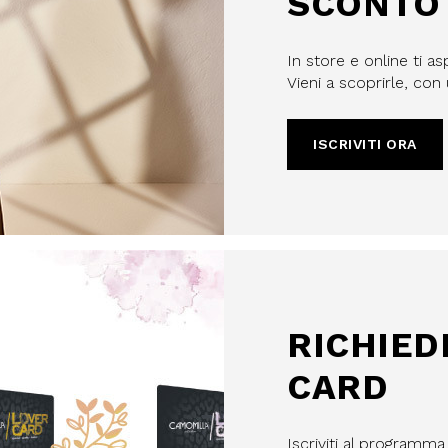
SCONTO 
In store e online ti as
Vieni a scoprirle, co
ISCRIVITI ORA
RICHIED
CARD
Iscriviti al programm