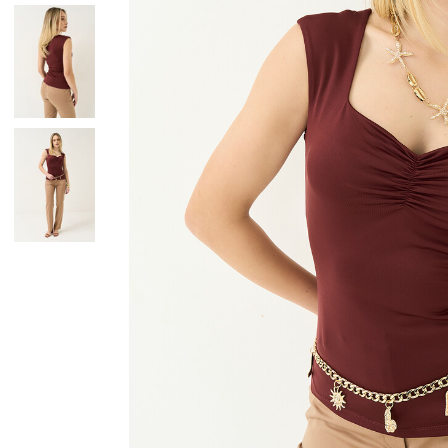
Giacche
Occhiali da Sole
Gilet
Ombrelli
Maglie
Gift box
Cardigan
Pantaloni
Jeans
Gonne
Bermuda
Top
T-Shirt
Tailleur
Trench