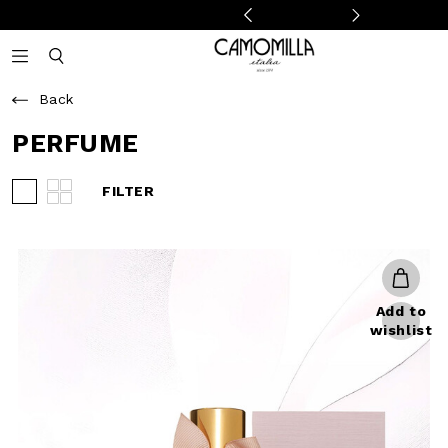
Camomilla Italia®
Open mobile navigation
Toggle mobile search
Back
PERFUME
FILTER
View 3 products per row
View 4 products per row
Add to
wishlist