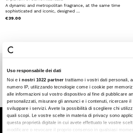
A dynamic and metropolitan fragrance, at the same time
sophisticated and iconic, designed ...
€39.00
Uso responsabile dei dati
Secure payments
Fast shipping
Noi e
i nostri 1022 partner
trattiamo i vostri dati personali, 
numero IP, utilizzando tecnologie come i cookie per memori
alle informazioni sul vostro dispositivo al fine di pubblicare 
Free return in-store
Guaranteed support
personalizzati, misurare gli annunci e i contenuti, ricercare il
sviluppare i servizi. Avete la possibilità di scegliere chi utilizz
quali scopi. Le vostre scelte in materia di privacy sono applic
Subscribe to the newsletter
questa proprietà digitale in cui avete effettuato le vostre scel
modificare o revocare il proprio consenso in qualsiasi momen
SUBSCRIBE