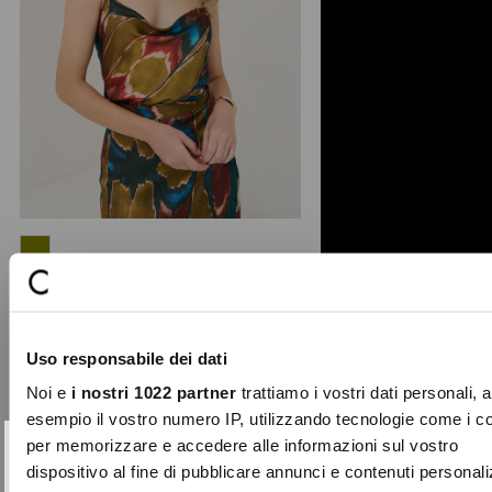
Taddeo Africa print top
The Taddeo top captures the
essence of summer with its vibrant
Uso responsabile dei dati
print inspired by African l ...
Price
to
€79.00
€55.30
Noi e
i nostri 1022 partner
trattiamo i vostri dati personali, 
reduced
esempio il vostro numero IP, utilizzando tecnologie come i c
from
per memorizzare e accedere alle informazioni sul vostro
-70%
SUBSCRIBE TO OUR
Close
dispositivo al fine di pubblicare annunci e contenuti personali