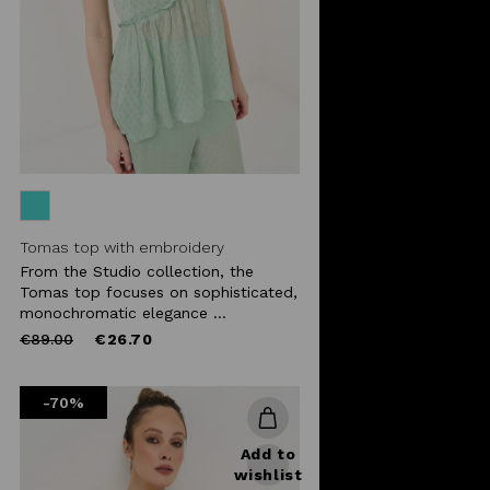
Tomas top with embroidery
From the Studio collection, the
Tomas top focuses on sophisticated,
monochromatic elegance ...
Price
to
€89.00
€26.70
reduced
from
-70%
Add to
wishlist