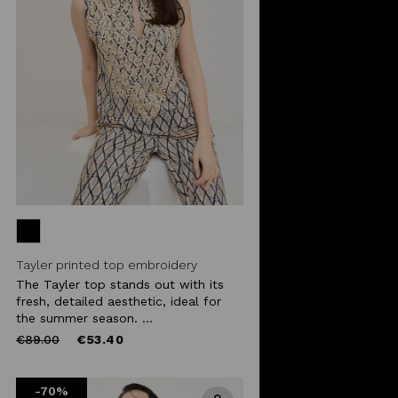
Tayler printed top embroidery
The Tayler top stands out with its
fresh, detailed aesthetic, ideal for
the summer season. ...
Price
to
€89.00
€53.40
reduced
from
-70%