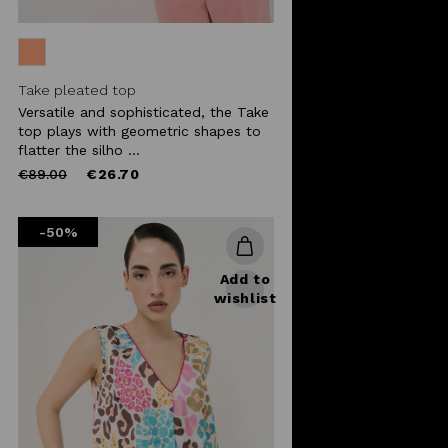
Take pleated top
Versatile and sophisticated, the Take
top plays with geometric shapes to
flatter the silho ...
Price
to
€89.00
€26.70
reduced
from
-50%
Add to
wishlist