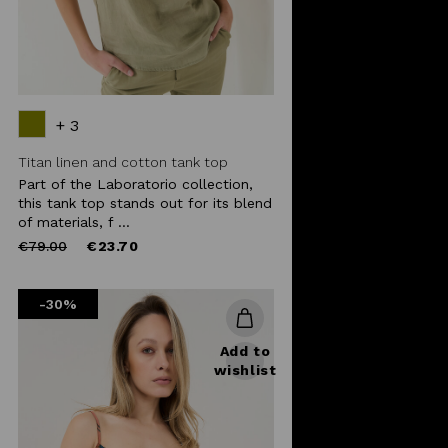
+ 3
Titan linen and cotton tank top
Part of the Laboratorio collection,
this tank top stands out for its blend
of materials, f ...
Price
to
€79.00
€23.70
reduced
from
-30%
Add to
wishlist