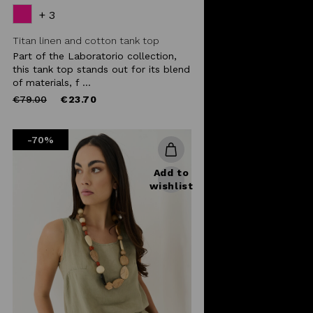
+ 3
Titan linen and cotton tank top
Part of the Laboratorio collection,
this tank top stands out for its blend
of materials, f ...
Price
to
€79.00
€23.70
reduced
from
-70%
Add to
wishlist