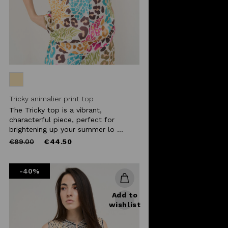
Tricky animalier print top
The Tricky top is a vibrant,
characterful piece, perfect for
brightening up your summer lo ...
Price
to
€89.00
€44.50
reduced
from
-40%
Add to
wishlist