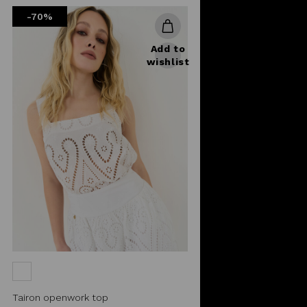
from
-70%
Add to
wishlist
Tairon openwork top