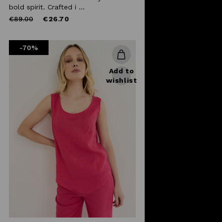
bold spirit. Crafted i ...
Price
to
€89.00
€26.70
reduced
from
-70%
Add to
wishlist