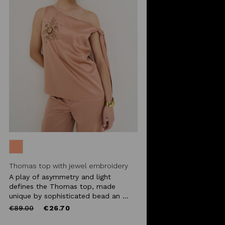
Thomas top with jewel embroidery
A play of asymmetry and light
defines the Thomas top, made
unique by sophisticated bead an ...
Price
to
€89.00
€26.70
reduced