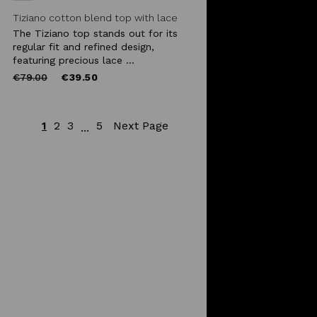
Tiziano cotton blend top with lace
The Tiziano top stands out for its
regular fit and refined design,
featuring precious lace ...
Price
to
€79.00
€39.50
reduced
from
1
2
3
5
Next Page
...