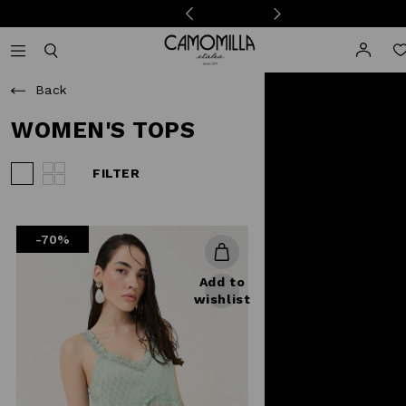
Camomilla Italia®
Open mobile navigation
Toggle mobile search
Back
WOMEN'S TOPS
FILTER
View 3 products per row
View 4 products per row
-70%
Add to
wishlist