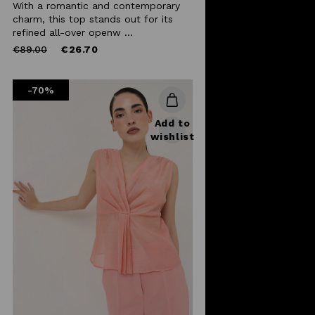
With a romantic and contemporary
charm, this top stands out for its
refined all-over openw ...
Price
to
€89.00
€26.70
reduced
from
-70%
Add to
wishlist