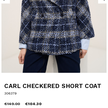
CARL CHECKERED
SHORT COAT
306379
Price
to
€149.00
reduced
€104.30
from
selected
SIZE GUIDE
Choose your size and check