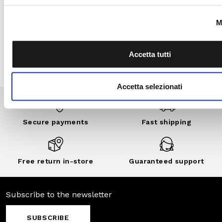
Garden program, join
the Camomilla Italia
community: benefits,
exclusive events,
private sales and
customized
discounts..
DISCOVER
NOW