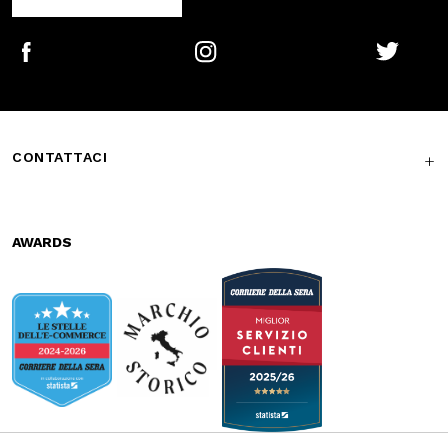
Secure
Fast shipping
payments
Free return in-
Guaranteed
store
support
Subscribe to the newsletter
SUBSCRIBE
Facebook
Instagram
Twitter
CONTATTACI