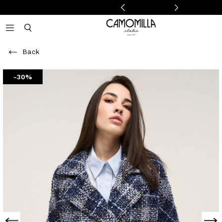
Camomilla Italia®
Open mobile navigation
Toggle mobile search
Back
-30%
Previous
Next