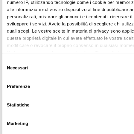
ritirare il tuo consenso in qualsiasi momento dalla Dichiarazi
sui cookie.
Mostra dettagl
Utilizziamo i cookie per personalizzare contenuti ed annunci,
fornire funzionalità dei social media e per analizzare il nostro
Accetta tutti
traffico. Condividiamo inoltre informazioni sul modo in cui utili
nostro sito con i nostri partner che si occupano di analisi dei 
web, pubblicità e social media, i quali potrebbero combinarle
Accetta selezionati
altre informazioni che ha fornito loro o che hanno raccolto da
utilizzo dei loro servizi.
REQUEST
YOUR
LOVER
CARD
Sign up for My lovely