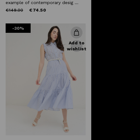
example of contemporary desig ...
Price
to
€149.00
€74.50
reduced
from
-30%
Add to
wishlist