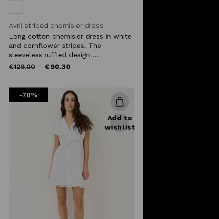
Avril striped chemisier dress
Long cotton chemisier dress in white
and cornflower stripes. The
sleeveless ruffled design ...
Price
to
€129.00
€90.30
reduced
from
-70%
Add to
wishlist