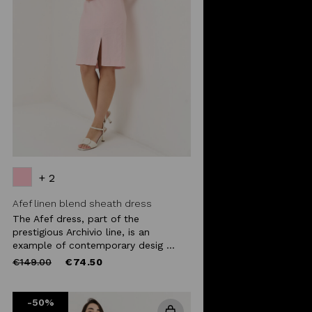
+ 2
Afef linen blend sheath dress
The Afef dress, part of the
prestigious Archivio line, is an
example of contemporary desig ...
Price
to
€149.00
€74.50
reduced
from
-50%