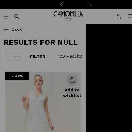
Camomilla Italia®
Open mobile navigation
Toggle mobile search
Back
RESULTS FOR NULL
120 Results
FILTER
View 3 products per row
View 4 products per row
-50%
Add to
wishlist