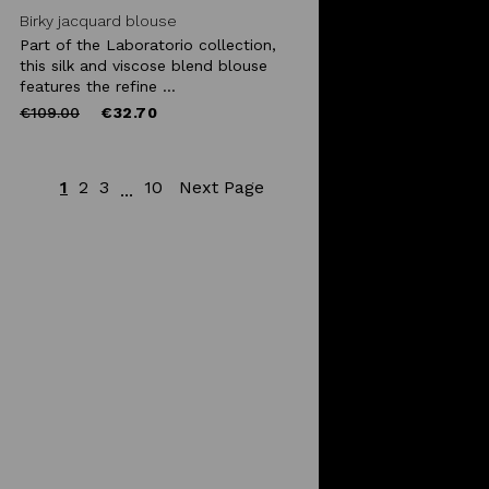
Birky jacquard blouse
Part of the Laboratorio collection,
this silk and viscose blend blouse
features the refine ...
Price
to
€109.00
€32.70
reduced
from
1
2
3
10
Next Page
...