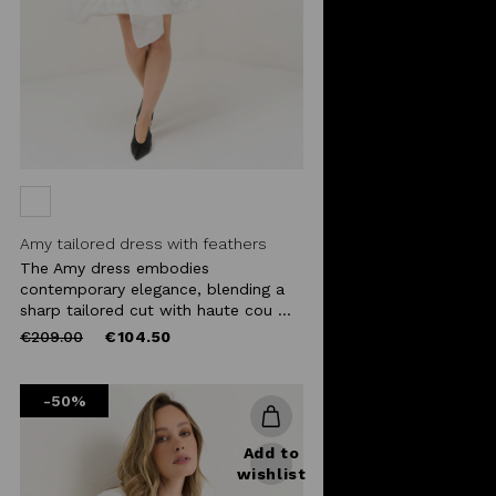
Amy tailored dress with feathers
The Amy dress embodies
contemporary elegance, blending a
sharp tailored cut with haute cou ...
Price
to
€209.00
€104.50
reduced
from
-50%
Add to
wishlist