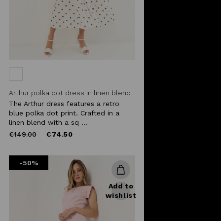
Arthur polka dot dress in linen blend
The Arthur dress features a retro
blue polka dot print. Crafted in a
linen blend with a sq ...
Price
to
€149.00
€74.50
reduced
from
-50%
Add to
wishlist