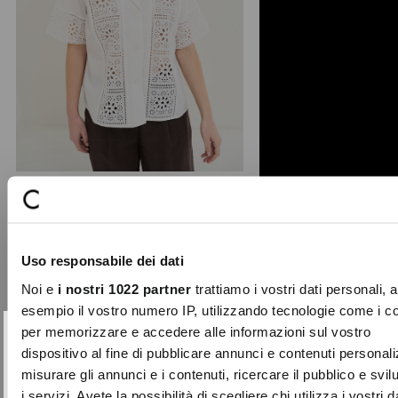
Cammy shirt with openwork
embroidery
Crafted from pure cotton, this short-
Uso responsabile dei dati
sleeved shirt stands out for the
openwork embroidery ...
Noi e
i nostri 1022 partner
trattiamo i vostri dati personali, 
Price
to
€109.00
€54.50
esempio il vostro numero IP, utilizzando tecnologie come i c
reduced
per memorizzare e accedere alle informazioni sul vostro
from
SUBSCRIBE TO OUR
Close
dispositivo al fine di pubblicare annunci e contenuti personali
-50%
NEWSLETTER
misurare gli annunci e i contenuti, ricercare il pubblico e svi
i servizi. Avete la possibilità di scegliere chi utilizza i vostri d
Sign up now and be the first to find out