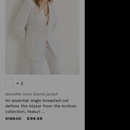
+ 3
Gennifer linen blend jacket
An essential single-breasted cut
defines this blazer from the Archivio
collection, featuri ...
Price
to
€189.00
€94.50
reduced
from