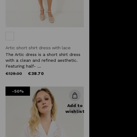
Artic short shirt dress with lace
The Artic dress is a short shirt dress
with a clean and refined aesthetic.
Featuring half- ...
Price
to
€129.00
€38.70
reduced
from
-50%
Add to
wishlist