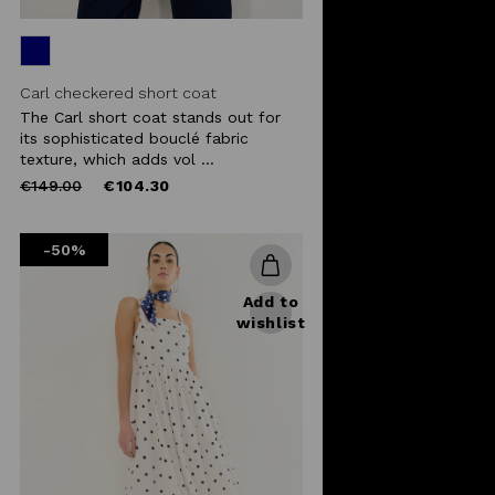
Carl checkered short coat
The Carl short coat stands out for
its sophisticated bouclé fabric
texture, which adds vol ...
Price
to
€149.00
€104.30
reduced
from
-50%
Add to
wishlist