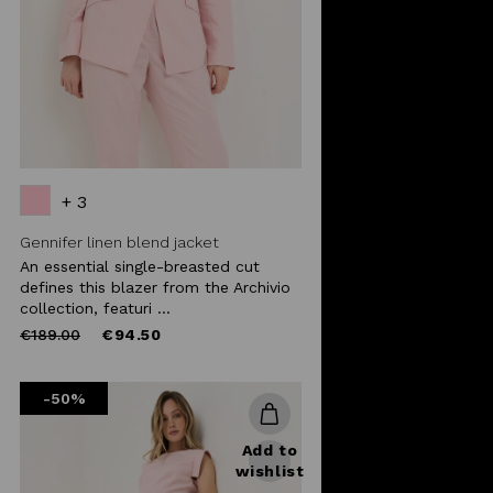
+ 3
Gennifer linen blend jacket
An essential single-breasted cut
defines this blazer from the Archivio
collection, featuri ...
Price
to
€189.00
€94.50
reduced
from
-50%
Add to
wishlist