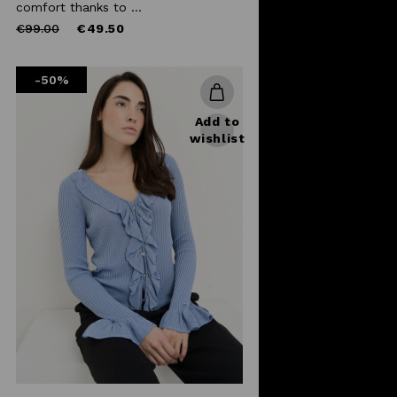
comfort thanks to ...
Price
to
€99.00
€49.50
reduced
from
-50%
Add to
wishlist