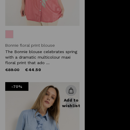
Bonnie floral print blouse
The Bonnie blouse celebrates spring
with a dramatic multicolour maxi
floral print that ado ...
Price
to
€89.00
€44.50
reduced
from
-70%
Add to
wishlist