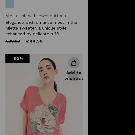
Mietta knit with jewel buttons
Elegance and romance meet in the
Mietta sweater, a unique style
enhanced by delicate ruffl ...
Price
to
€89.00
€44.50
reduced
from
-50%
Add to
wishlist