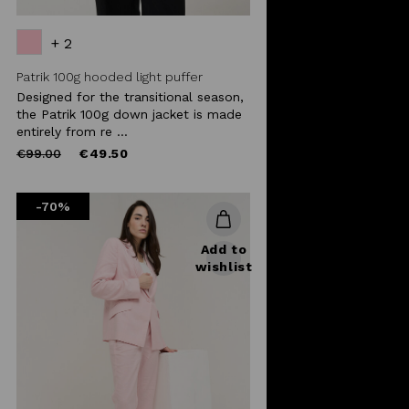
+ 2
Patrik 100g hooded light puffer
Designed for the transitional season,
the Patrik 100g down jacket is made
entirely from re ...
Price
to
€99.00
€49.50
reduced
from
-70%
Add to
wishlist