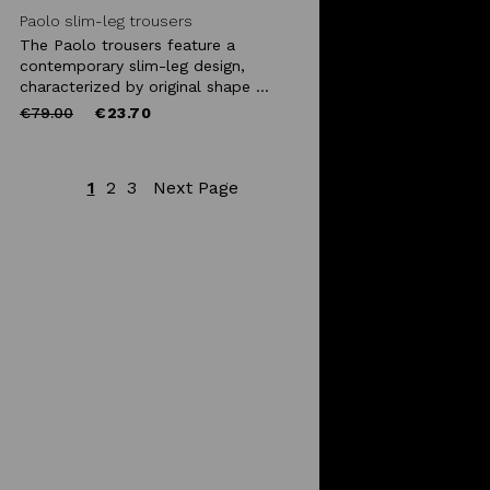
Paolo slim-leg trousers
The Paolo trousers feature a
contemporary slim-leg design,
characterized by original shape ...
Price
to
€79.00
€23.70
reduced
from
1
2
3
Next Page