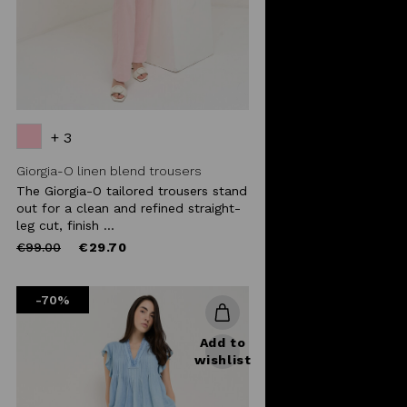
+ 3
Giorgia-O linen blend trousers
The Giorgia-O tailored trousers stand
out for a clean and refined straight-
leg cut, finish ...
Price
to
€99.00
€29.70
reduced
from
-70%
Add to
wishlist