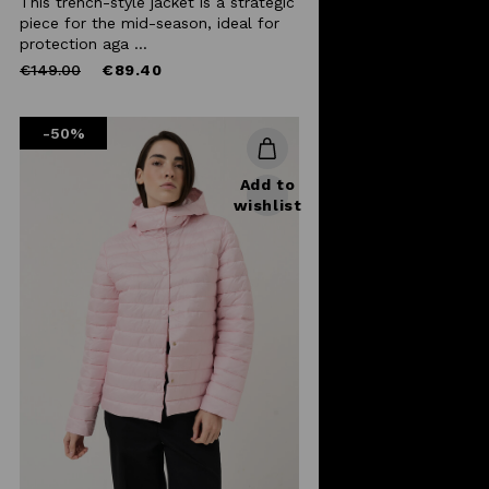
This trench-style jacket is a strategic
piece for the mid-season, ideal for
protection aga ...
Price
to
€149.00
€89.40
reduced
from
-50%
Add to
wishlist