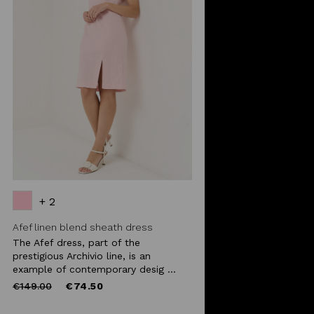
+ 2
Afef linen blend sheath dress
The Afef dress, part of the
prestigious Archivio line, is an
example of contemporary desig ...
Price
to
€149.00
€74.50
reduced
from