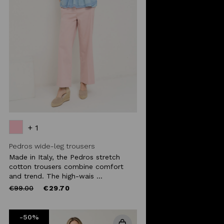
+ 1
Pedros wide-leg trousers
Made in Italy, the Pedros stretch
cotton trousers combine comfort
and trend. The high-wais ...
Price
to
€99.00
€29.70
reduced
from
-50%