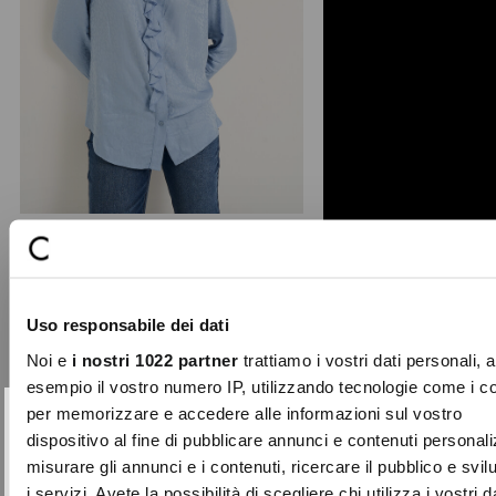
Clarissa shirt with ruffles
Sophistication and fluidity define the
Uso responsabile dei dati
Clarissa shirt, a Made in Italy piece
crafted from ...
Noi e
i nostri 1022 partner
trattiamo i vostri dati personali, 
Price
to
€89.00
€26.70
esempio il vostro numero IP, utilizzando tecnologie come i c
reduced
per memorizzare e accedere alle informazioni sul vostro
from
SUBSCRIBE TO OUR
Close
dispositivo al fine di pubblicare annunci e contenuti personali
-70%
NEWSLETTER
misurare gli annunci e i contenuti, ricercare il pubblico e svi
i servizi. Avete la possibilità di scegliere chi utilizza i vostri d
Sign up now and be the first to find out