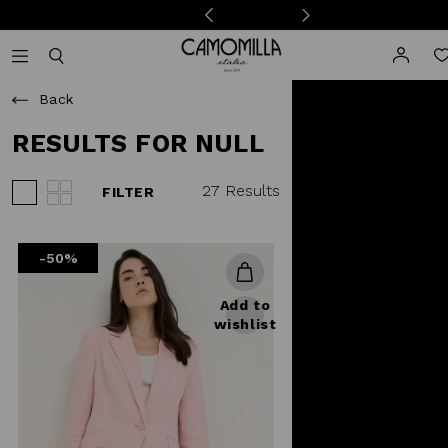
Camomilla Italia®
Open mobile navigation
Toggle mobile search
Back
RESULTS FOR NULL
27 Results
FILTER
View 3 products per row
View 4 products per row
-50%
Add to
wishlist