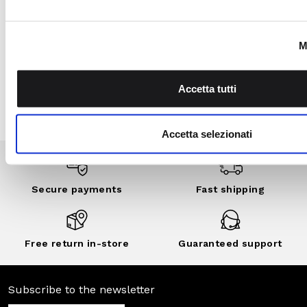
Garden program, join
the Camomilla Italia
community: benefits,
exclusive events,
private sales and
customized
discounts..
DISCOVER
NOW