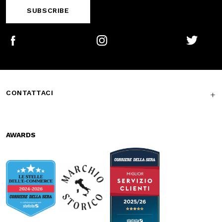
Secure
Fast shipping
payments
Free return in-
Guaranteed
store
support
Subscribe to the newsletter
SUBSCRIBE
Facebook
Instagram
Twitter
CONTATTACI