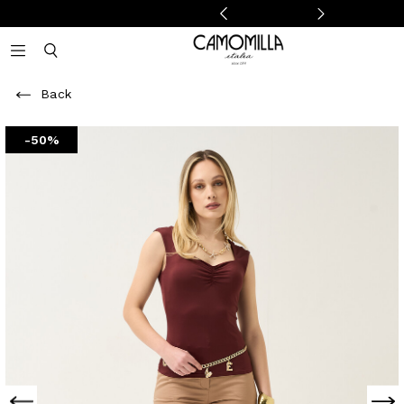
Camomilla Italia®
Open mobile navigation
Toggle mobile search
Back
-50%
Previous
Next