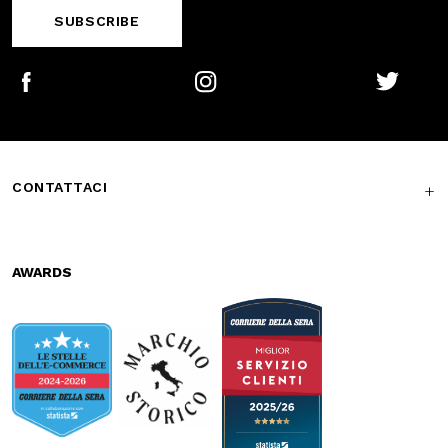
Secure
Fast shipping
payments
Free return in-
Guaranteed
store
support
Subscribe to the newsletter
SUBSCRIBE
Facebook
Instagram
Twitter
CONTATTACI