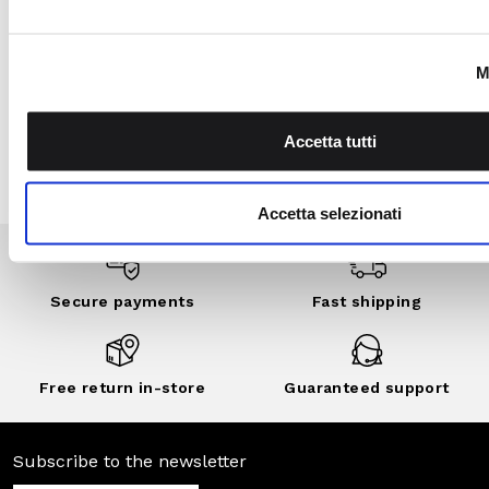
Garden program, join
the Camomilla Italia
community: benefits,
exclusive events,
private sales and
customized
discounts..
DISCOVER
NOW