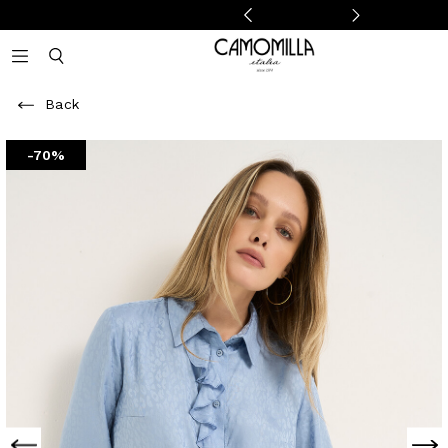
Camomilla Italia®
Open mobile navigation
Toggle mobile search
Back
-70%
Previous
Next