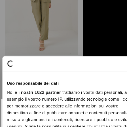
Alice linen tailored trousers
The Alice trousers from the
Uso responsabile dei dati
Laboratorio collection are an
essential piece for the office o ...
Noi e
i nostri 1022 partner
trattiamo i vostri dati personali, 
Price
to
€109.00
€76.30
esempio il vostro numero IP, utilizzando tecnologie come i c
reduced
per memorizzare e accedere alle informazioni sul vostro
from
SUBSCRIBE TO OUR
Close
dispositivo al fine di pubblicare annunci e contenuti personali
-50%
NEWSLETTER
misurare gli annunci e i contenuti, ricercare il pubblico e svi
i servizi. Avete la possibilità di scegliere chi utilizza i vostri d
Sign up now and be the first to find out