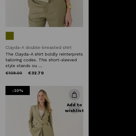
Clayda-A double-breasted shirt
The Clayda-A shirt boldly reinterprets
tailoring codes. This short-sleeved
style stands ou ...
Price
to
€109.00
€32.70
reduced
from
-30%
Add to
wishlist