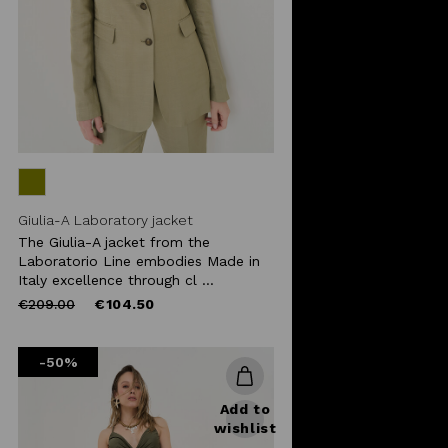
Giulia-A Laboratory jacket
The Giulia-A jacket from the
Laboratorio Line embodies Made in
Italy excellence through cl ...
Price
to
€209.00
€104.50
reduced
from
-50%
Add to
wishlist