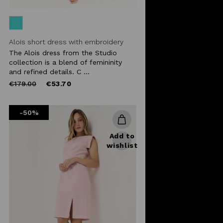
Alois short dress with embroidery
The Alois dress from the Studio
collection is a blend of femininity
and refined details. C ...
Price
to
€179.00
€53.70
reduced
from
-50%
Add to
wishlist