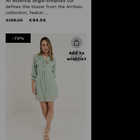
An essential single-breasted cut
defines this blazer from the Archivio
collection, featuri ...
Price
to
€189.00
€94.50
reduced
from
-70%
Add to
wishlist