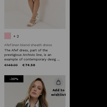
+ 2
Afef linen blend sheath dress
The Afef dress, part of the
prestigious Archivio line, is an
example of contemporary desig ...
Price
to
€149.00
€74.50
reduced
from
-30%
Add to
wishlist