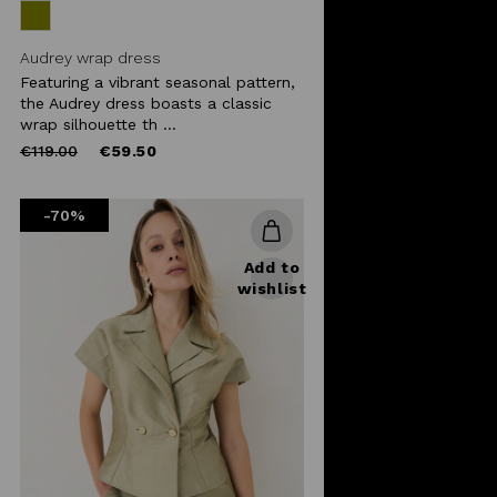
Audrey wrap dress
Featuring a vibrant seasonal pattern,
the Audrey dress boasts a classic
wrap silhouette th ...
Price
to
€119.00
€59.50
reduced
from
-70%
Add to
wishlist