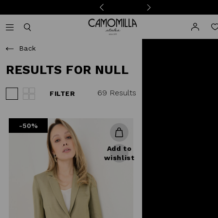
Camomilla Italia®
Open mobile navigation
Toggle mobile search
Back
RESULTS FOR NULL
69 Results
FILTER
View 3 products per row
View 4 products per row
-50%
Add to
wishlist