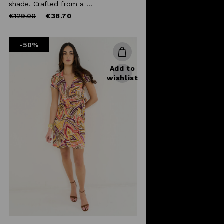
shade. Crafted from a ...
Price
to
€129.00
€38.70
reduced
from
-50%
Add to
wishlist