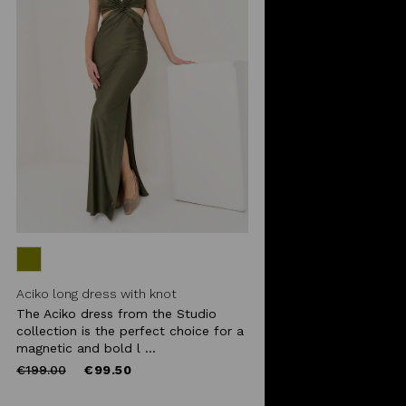
Aciko long dress with knot
The Aciko dress from the Studio
collection is the perfect choice for a
magnetic and bold l ...
Price
to
€199.00
€99.50
reduced
from