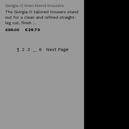
Giorgia-O linen blend trousers
The Giorgia-O tailored trousers stand
out for a clean and refined straight-
leg cut, finish ...
Price
to
€99.00
€29.70
reduced
from
1
2
3
6
Next Page
...