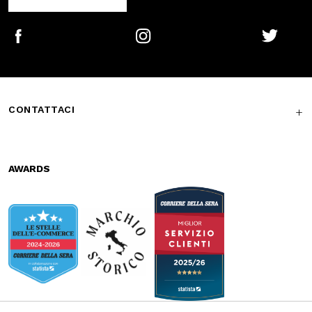
Free return in-
Guaranteed
store
support
Subscribe to the newsletter
SUBSCRIBE
Facebook
Instagram
Twitter
CONTATTACI
AWARDS