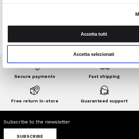
community: benefits,
exclusive events,
private sales and
customized
discounts..
DISCOVER
NOW
Secure
Fast shipping
payments