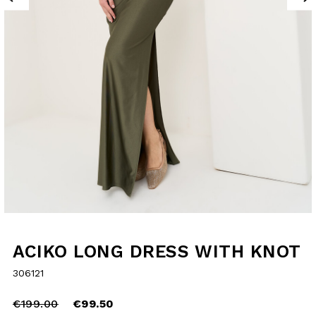
ACIKO LONG DRESS
WITH KNOT
306121
Price
to
€199.00
reduced
€99.50
from
selected
SIZE GUIDE
Choose your size and check