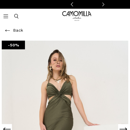
Camomilla Italia®
Open mobile navigation
Toggle mobile search
Back
-50%
Previous
Next