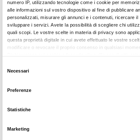
ritirare il tuo consenso in qualsiasi momento dalla Dichiarazi
SUBSCRIBE
sui cookie.
Mostra dettagl
Utilizziamo i cookie per personalizzare contenuti ed annunci,
fornire funzionalità dei social media e per analizzare il nostro
Accetta tutti
traffico. Condividiamo inoltre informazioni sul modo in cui utili
nostro sito con i nostri partner che si occupano di analisi dei 
web, pubblicità e social media, i quali potrebbero combinarle
Accetta selezionati
altre informazioni che ha fornito loro o che hanno raccolto da
utilizzo dei loro servizi.
REQUEST
YOUR
LOVER
CARD
Sign up for My lovely
Garden program, join
the Camomilla Italia