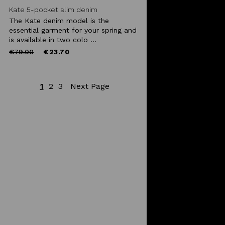
Kate 5-pocket slim denim
The Kate denim model is the
essential garment for your spring and
is available in two colo ...
Price
to
€79.00
€23.70
reduced
from
1
2
3
Next Page