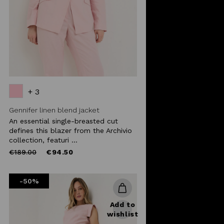
+ 3
Gennifer linen blend jacket
An essential single-breasted cut
defines this blazer from the Archivio
collection, featuri ...
Price
to
€189.00
€94.50
reduced
from
-50%
Add to
wishlist