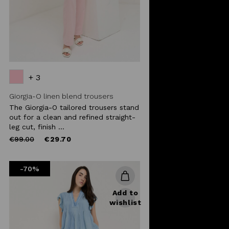
+ 3
Giorgia-O linen blend trousers
The Giorgia-O tailored trousers stand
out for a clean and refined straight-
leg cut, finish ...
Price
to
€99.00
€29.70
reduced
from
-70%
Add to
wishlist