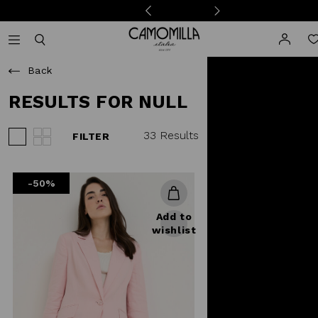
Camomilla Italia®
Open mobile navigation
Toggle mobile search
Back
RESULTS FOR NULL
33 Results
FILTER
View 3 products per row
View 4 products per row
-50%
Add to
wishlist