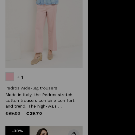
+ 1
Pedros wide-leg trousers
Made in Italy, the Pedros stretch
cotton trousers combine comfort
and trend. The high-wais ...
Price
to
€99.00
€29.70
reduced
from
-30%