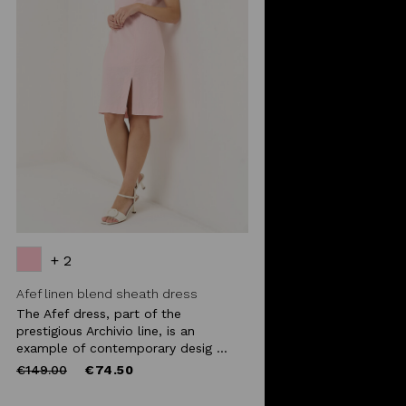
+ 2
Afef linen blend sheath dress
The Afef dress, part of the
prestigious Archivio line, is an
example of contemporary desig ...
Price
to
€149.00
€74.50
reduced
from