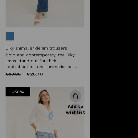
Diky animalier denim trousers
Bold and contemporary, the Diky
jeans stand out for their
sophisticated tonal animalier pr ...
Price
to
€89.00
€26.70
reduced
from
-50%
Add to
wishlist