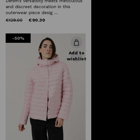
Denim’s versatility meets meticulous
and discreet decoration in this
outerwear piece desig ...
Price
to
€129.00
€90.30
reduced
from
-50%
Add to
wishlist