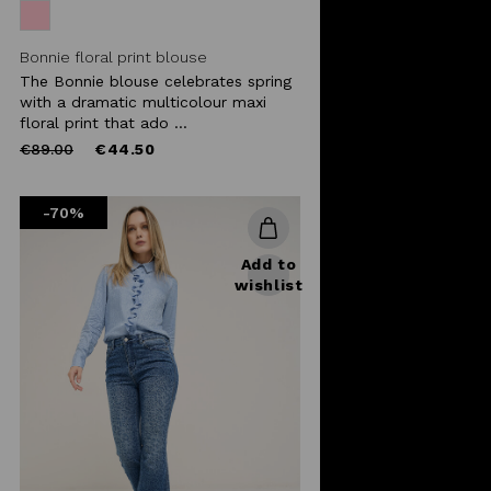
Bonnie floral print blouse
The Bonnie blouse celebrates spring
with a dramatic multicolour maxi
floral print that ado ...
Price
to
€89.00
€44.50
reduced
from
-70%
Add to
wishlist