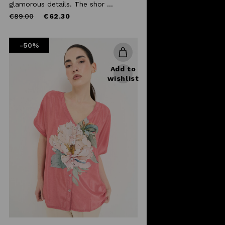
glamorous details. The shor ...
Price
to
€89.00
€62.30
reduced
from
-50%
Add to
wishlist