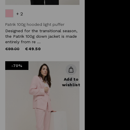
+ 2
Patrik 100g hooded light puffer
Designed for the transitional season,
the Patrik 100g down jacket is made
entirely from re ...
Price
to
€99.00
€49.50
reduced
from
-70%
Add to
wishlist