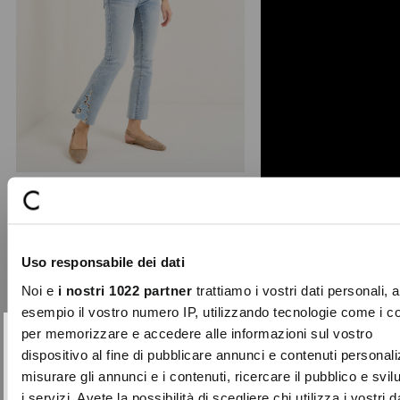
Dilan floral lace jeans
The Dilan cotton jeans in a medium
Uso responsabile dei dati
wash feature a modern and feminine
short bootcut (mini- ...
Noi e
i nostri 1022 partner
trattiamo i vostri dati personali, 
Price
to
€89.00
€44.50
esempio il vostro numero IP, utilizzando tecnologie come i c
reduced
per memorizzare e accedere alle informazioni sul vostro
from
SUBSCRIBE TO OUR
Close
dispositivo al fine di pubblicare annunci e contenuti personali
-70%
NEWSLETTER
misurare gli annunci e i contenuti, ricercare il pubblico e svi
i servizi. Avete la possibilità di scegliere chi utilizza i vostri d
Sign up now and be the first to find out