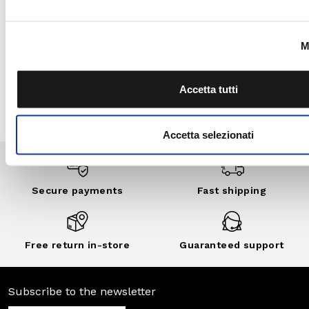
Sign up for My lovely
Garden program, join
the Camomilla Italia
community: benefits,
exclusive events,
private sales and
customized
discounts..
DISCOVER
NOW