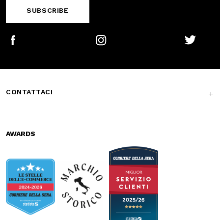
Secure
Fast shipping
payments
Free return in-
Guaranteed
store
support
Subscribe to the newsletter
SUBSCRIBE
Facebook
Instagram
Twitter
CONTATTACI