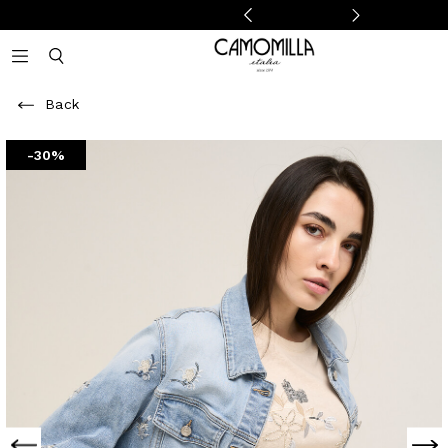
Camomilla Italia®
Open mobile navigation
Toggle mobile search
Back
-30%
Previous
Next