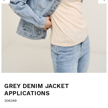
GREY DENIM
JACKET
APPLICATIONS
306349
Price
to
€129.00
reduced
€90.30
from
selected
SIZE GUIDE