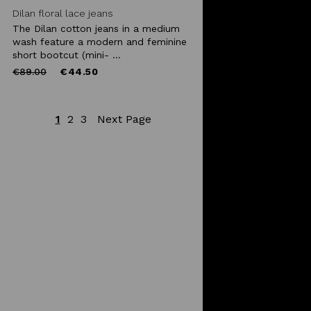
Dilan floral lace jeans
The Dilan cotton jeans in a medium
wash feature a modern and feminine
short bootcut (mini- ...
Price
to
€89.00
€44.50
reduced
from
1
2
3
Next Page