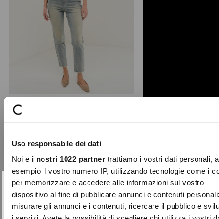
Kate skinny denim capri pants
Crafted from stretch denim with a
Uso responsabile dei dati
sandblasted wash for a lived-in
effect, the Kate capri p ...
Noi e
i nostri 1022 partner
trattiamo i vostri dati personali, 
Price
to
€89.00
€26.70
esempio il vostro numero IP, utilizzando tecnologie come i c
reduced
per memorizzare e accedere alle informazioni sul vostro
from
SUBSCRIBE TO OUR
Close
dispositivo al fine di pubblicare annunci e contenuti personali
-70%
NEWSLETTER
misurare gli annunci e i contenuti, ricercare il pubblico e svi
i servizi. Avete la possibilità di scegliere chi utilizza i vostri d
Sign up now and be the first to find out