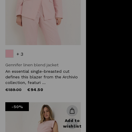
+ 3
Gennifer linen blend jacket
An essential single-breasted cut
defines this blazer from the Archivio
collection, featuri ...
Price
to
€189.00
€94.50
reduced
from
-50%
Add to
wishlist