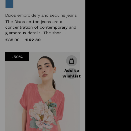
Dixos embroidery and sequins jeans
The Dixos cotton jeans are a
concentration of contemporary and
glamorous details. The shor ...
Price
to
€89.00
€62.30
reduced
from
-50%
Add to
wishlist