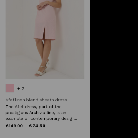
+ 2
Afef linen blend sheath dress
The Afef dress, part of the
prestigious Archivio line, is an
example of contemporary desig ...
Price
to
€149.00
€74.50
reduced
from