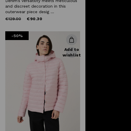
Denim’s versatility meets meticulous
and discreet decoration in this
outerwear piece desig ...
Price
to
€129.00
€90.30
reduced
from
-50%
Add to
wishlist