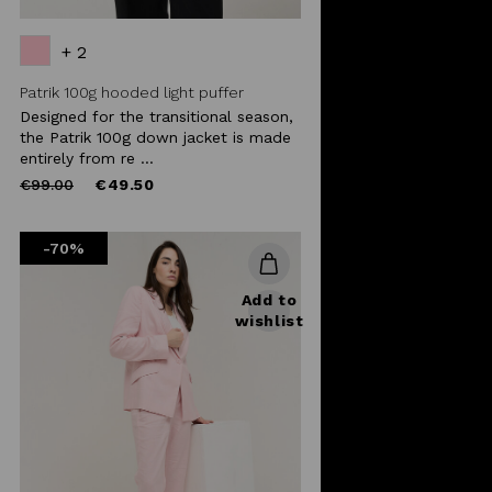
+ 2
Patrik 100g hooded light puffer
Designed for the transitional season,
the Patrik 100g down jacket is made
entirely from re ...
Price
to
€99.00
€49.50
reduced
from
-70%
Add to
wishlist