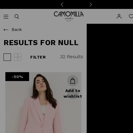
Camomilla Italia®
Open mobile navigation
Toggle mobile search
Back
RESULTS FOR NULL
32 Results
FILTER
View 3 products per row
View 4 products per row
-50%
Add to
wishlist