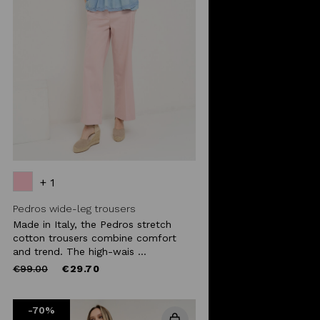
+ 1
Pedros wide-leg trousers
Made in Italy, the Pedros stretch
cotton trousers combine comfort
and trend. The high-wais ...
Price
to
€99.00
€29.70
reduced
from
-70%