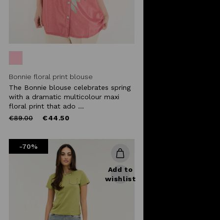
Bonnie floral print blouse
The Bonnie blouse celebrates spring
with a dramatic multicolour maxi
floral print that ado ...
Price
to
€89.00
€44.50
reduced
from
-70%
Add to
wishlist