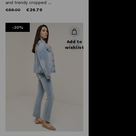
and trendy cropped ...
Price
to
€89.00
€26.70
reduced
from
-30%
Add to
wishlist