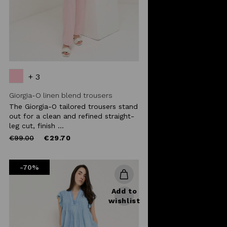
+ 3
Giorgia-O linen blend trousers
The Giorgia-O tailored trousers stand
out for a clean and refined straight-
leg cut, finish ...
Price
to
€99.00
€29.70
reduced
from
-70%
Add to
wishlist