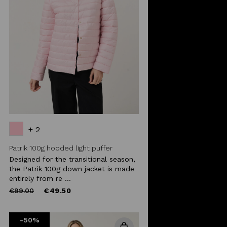
+ 2
Patrik 100g hooded light puffer
Designed for the transitional season,
the Patrik 100g down jacket is made
entirely from re ...
Price
to
€99.00
€49.50
reduced
from
-50%