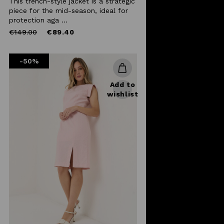
This trench-style jacket is a strategic
piece for the mid-season, ideal for
protection aga ...
Price
to
€149.00
€89.40
reduced
from
-50%
Add to
wishlist