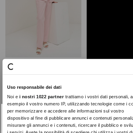
+ 3
Giorgia-O linen blend trousers
The Giorgia-O tailored trousers stand
Uso responsabile dei dati
out for a clean and refined straight-
leg cut, finish ...
Noi e
i nostri 1022 partner
trattiamo i vostri dati personali, 
Price
to
€99.00
€29.70
esempio il vostro numero IP, utilizzando tecnologie come i c
reduced
per memorizzare e accedere alle informazioni sul vostro
from
SUBSCRIBE TO OUR
Close
dispositivo al fine di pubblicare annunci e contenuti personali
-50%
NEWSLETTER
misurare gli annunci e i contenuti, ricercare il pubblico e svi
i servizi. Avete la possibilità di scegliere chi utilizza i vostri d
Sign up now and be the first to find out