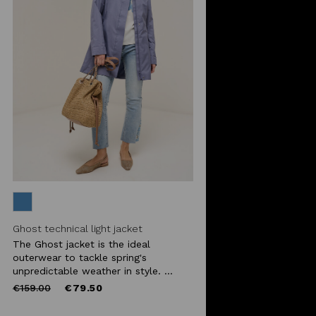
Ghost technical light jacket
The Ghost jacket is the ideal
outerwear to tackle spring's
unpredictable weather in style. ...
Price
to
€159.00
€79.50
reduced
from