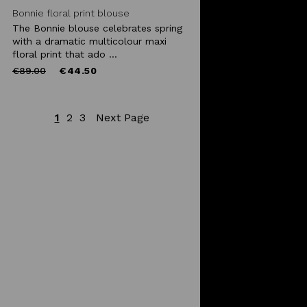
Bonnie floral print blouse
The Bonnie blouse celebrates spring
with a dramatic multicolour maxi
floral print that ado ...
Price
to
€89.00
€44.50
reduced
from
1
2
3
Next Page