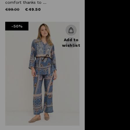
comfort thanks to ...
Price
to
€99.00
€49.50
reduced
from
-50%
Add to
wishlist