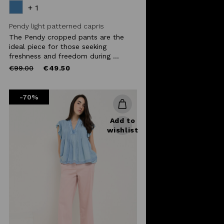
+ 1
Pendy light patterned capris
The Pendy cropped pants are the
ideal piece for those seeking
freshness and freedom during ...
Price
to
€99.00
€49.50
reduced
from
-70%
Add to
wishlist