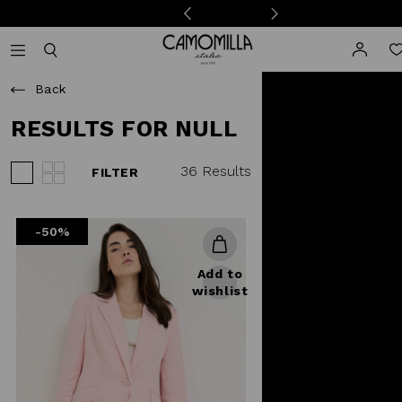
Camomilla Italia®
Open mobile navigation
Toggle mobile search
Back
RESULTS FOR NULL
36 Results
FILTER
View 3 products per row
View 4 products per row
-50%
Add to
wishlist