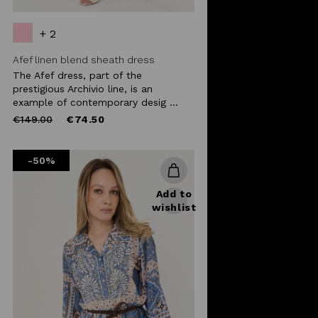
+ 2
Afef linen blend sheath dress
The Afef dress, part of the
prestigious Archivio line, is an
example of contemporary desig ...
Price
to
€149.00
€74.50
reduced
from
-50%
Add to
wishlist