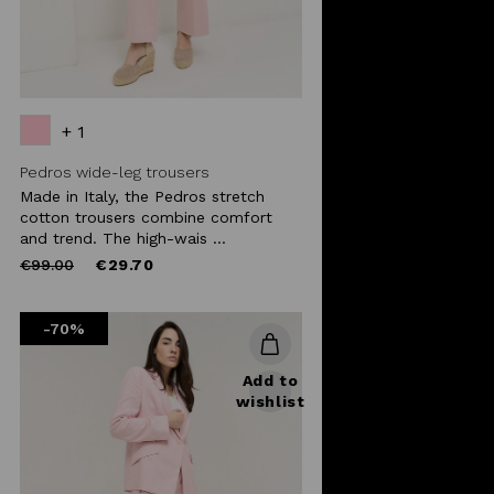
+ 1
Pedros wide-leg trousers
Made in Italy, the Pedros stretch
cotton trousers combine comfort
and trend. The high-wais ...
Price
to
€99.00
€29.70
reduced
from
-70%
Add to
wishlist