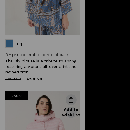
+ 1
Bly printed embroidered blouse
The Bly blouse is a tribute to spring,
featuring a vibrant all-over print and
refined fron ...
Price
to
€109.00
€54.50
reduced
from
-50%
Add to
wishlist