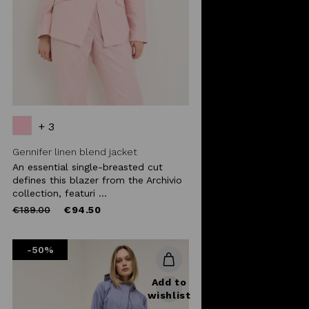
+ 3
Gennifer linen blend jacket
An essential single-breasted cut
defines this blazer from the Archivio
collection, featuri ...
Price
to
€189.00
€94.50
reduced
from
-50%
Add to
wishlist