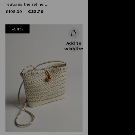
features the refine ...
Price
to
€109.00
€32.70
reduced
from
-50%
Add to
wishlist