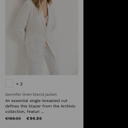
+ 3
Gennifer linen blend jacket
An essential single-breasted cut
defines this blazer from the Archivio
collection, featuri ...
Price
to
€189.00
€94.50
reduced