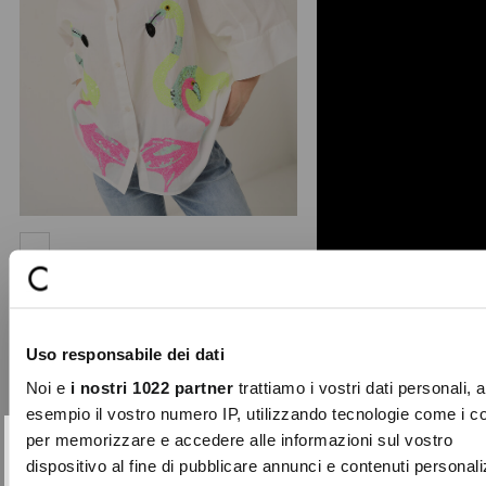
Chery flamingo embroidery shirt
Personality and freshness come
together in the Chery shirt, a pure
Uso responsabile dei dati
cotton model featuring ...
Price
to
€99.00
€29.70
Noi e
i nostri 1022 partner
trattiamo i vostri dati personali, 
reduced
esempio il vostro numero IP, utilizzando tecnologie come i c
from
per memorizzare e accedere alle informazioni sul vostro
-70%
SUBSCRIBE TO OUR
Close
dispositivo al fine di pubblicare annunci e contenuti personali