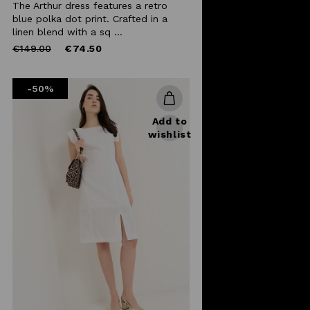
The Arthur dress features a retro
blue polka dot print. Crafted in a
linen blend with a sq ...
Price
to
€149.00
€74.50
reduced
from
-50%
Add to
wishlist