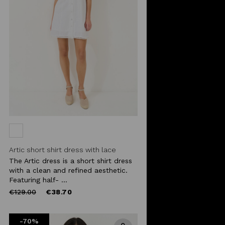
Artic short shirt dress with lace
The Artic dress is a short shirt dress
with a clean and refined aesthetic.
Featuring half- ...
Price
to
€129.00
€38.70
reduced
from
-70%