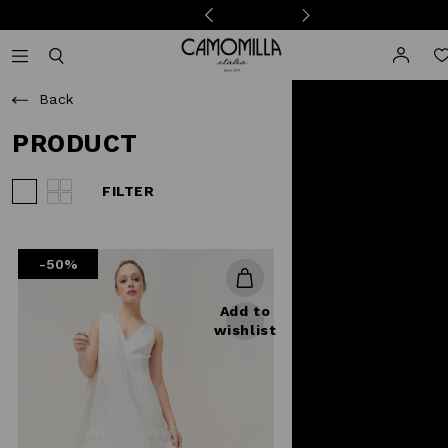
Camomilla Italia®
Open mobile navigation
Toggle mobile search
Back
PRODUCT
FILTER
View 3 products per row
View 4 products per row
-50%
Add to
wishlist