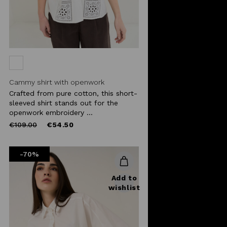
Cammy shirt with openwork
embroidery
Crafted from pure cotton, this short-
sleeved shirt stands out for the
openwork embroidery ...
Price
to
€109.00
€54.50
reduced
from
-70%
Add to
wishlist