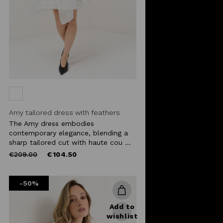
Amy tailored dress with feathers
The Amy dress embodies
contemporary elegance, blending a
sharp tailored cut with haute cou ...
Price
to
€209.00
€104.50
reduced
from
-50%
Add to
wishlist