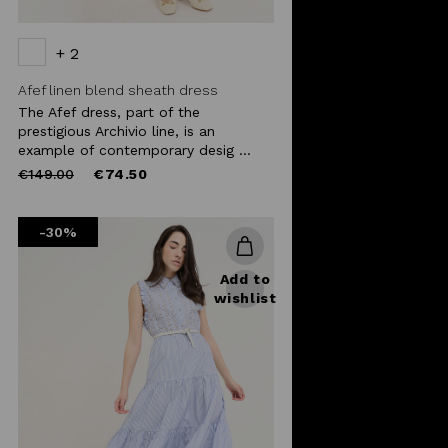
+ 2
Afef linen blend sheath dress
The Afef dress, part of the
prestigious Archivio line, is an
example of contemporary desig ...
Price
to
€149.00
€74.50
reduced
from
-30%
Add to
wishlist