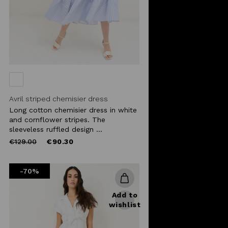
Avril striped chemisier dress
Long cotton chemisier dress in white
and cornflower stripes. The
sleeveless ruffled design ...
Price
to
€129.00
€90.30
reduced
from
-70%
Add to
wishlist