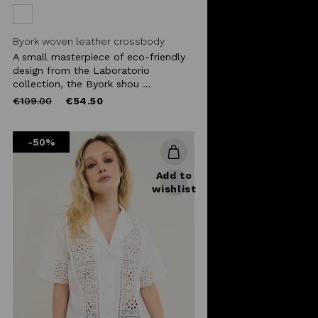
Byork woven leather crossbody
A small masterpiece of eco-friendly
design from the Laboratorio
collection, the Byork shou ...
Price
to
€109.00
€54.50
reduced
from
-50%
Add to
wishlist