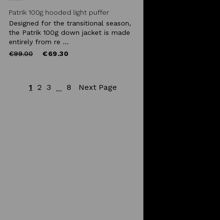
Patrik 100g hooded light puffer
Designed for the transitional season,
the Patrik 100g down jacket is made
entirely from re ...
Price
to
€99.00
€69.30
reduced
from
1
2
3
8
Next Page
...