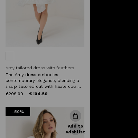
Amy tailored dress with feathers
The Amy dress embodies
contemporary elegance, blending a
sharp tailored cut with haute cou ...
Price
to
€209.00
€104.50
reduced
from
-50%
Add to
wishlist