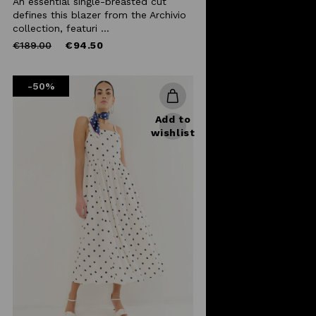
An essential single-breasted cut
defines this blazer from the Archivio
collection, featuri ...
Price
to
€189.00
€94.50
reduced
from
-50%
Add to
wishlist