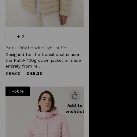
+ 2
Patrik 100g hooded light puffer
Designed for the transitional season,
the Patrik 100g down jacket is made
entirely from re ...
Price
to
€99.00
€69.30
reduced
from
-50%
Add to
wishlist