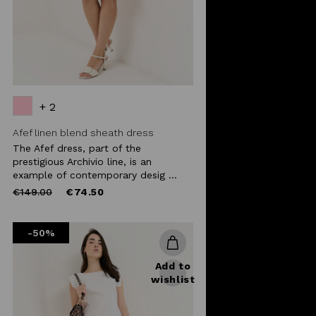
+ 2
Afef linen blend sheath dress
The Afef dress, part of the
prestigious Archivio line, is an
example of contemporary desig ...
Price
to
€149.00
€74.50
reduced
from
-50%
Add to
wishlist