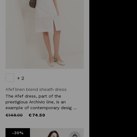
+ 2
Afef linen blend sheath dress
The Afef dress, part of the
prestigious Archivio line, is an
example of contemporary desig ...
Price
to
€149.00
€74.50
reduced
from
-30%