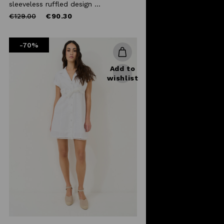
sleeveless ruffled design ...
Price
to
€129.00
€90.30
reduced
from
-70%
Add to
wishlist