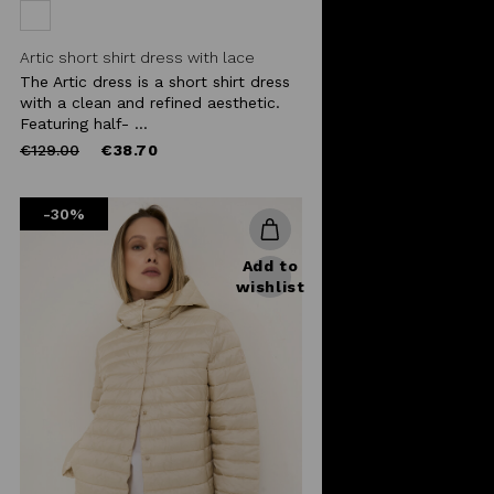
Artic short shirt dress with lace
The Artic dress is a short shirt dress
with a clean and refined aesthetic.
Featuring half- ...
Price
to
€129.00
€38.70
reduced
from
-30%
Add to
wishlist