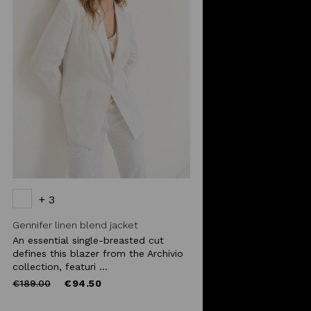
+ 3
Gennifer linen blend jacket
An essential single-breasted cut
defines this blazer from the Archivio
collection, featuri ...
Price
to
€189.00
€94.50
reduced
from