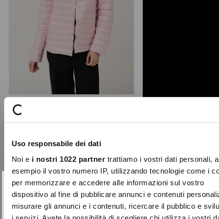
+ 2
Patrik 100g hooded light puffer
Designed for the transitional season,
Uso responsabile dei dati
the Patrik 100g down jacket is made
entirely from re ...
Noi e
i nostri 1022 partner
trattiamo i vostri dati personali, 
Price
to
€99.00
€49.50
esempio il vostro numero IP, utilizzando tecnologie come i c
reduced
per memorizzare e accedere alle informazioni sul vostro
from
SUBSCRIBE TO OUR
Close
dispositivo al fine di pubblicare annunci e contenuti personali
-70%
NEWSLETTER
misurare gli annunci e i contenuti, ricercare il pubblico e svi
i servizi. Avete la possibilità di scegliere chi utilizza i vostri d
Sign up now and be the first to find out