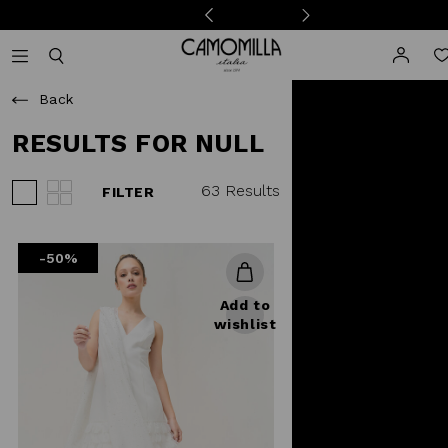
Camomilla Italia®
Open mobile navigation
Toggle mobile search
Back
RESULTS FOR NULL
63 Results
FILTER
View 3 products per row
View 4 products per row
-50%
Add to
wishlist