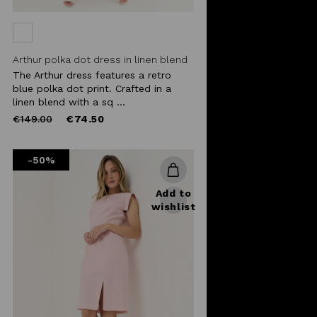
Arthur polka dot dress in linen blend
The Arthur dress features a retro
blue polka dot print. Crafted in a
linen blend with a sq ...
Price
to
€149.00
€74.50
reduced
from
-50%
Add to
wishlist