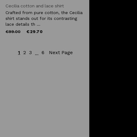
Cecilia cotton and lace shirt
Crafted from pure cotton, the Cecilia
shirt stands out for its contrasting
lace details th ...
Price
to
€99.00
€29.70
reduced
from
1
2
3
6
Next Page
...