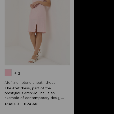
+ 2
Afef linen blend sheath dress
The Afef dress, part of the
prestigious Archivio line, is an
example of contemporary desig ...
Price
to
€149.00
€74.50
reduced
from