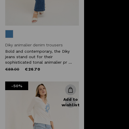
Diky animalier denim trousers
Bold and contemporary, the Diky
jeans stand out for their
sophisticated tonal animalier pr ...
Price
to
€89.00
€26.70
reduced
from
-50%
Add to
wishlist