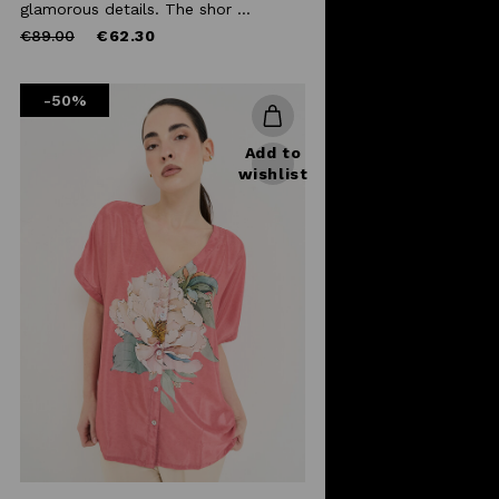
glamorous details. The shor ...
Price
to
€89.00
€62.30
reduced
from
-50%
Add to
wishlist