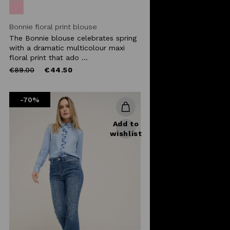
Bonnie floral print blouse
The Bonnie blouse celebrates spring
with a dramatic multicolour maxi
floral print that ado ...
Price
to
€89.00
€44.50
reduced
from
-70%
Add to
wishlist