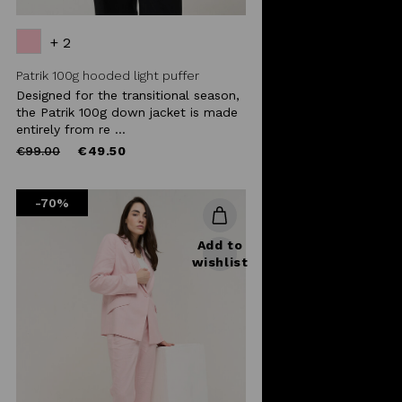
+ 2
Patrik 100g hooded light puffer
Designed for the transitional season,
the Patrik 100g down jacket is made
entirely from re ...
Price
to
€99.00
€49.50
reduced
from
-70%
Add to
wishlist