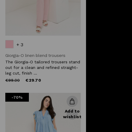
+ 3
Giorgia-O linen blend trousers
The Giorgia-O tailored trousers stand
out for a clean and refined straight-
leg cut, finish ...
Price
to
€99.00
€29.70
reduced
from
-70%
Add to
wishlist