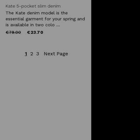
Kate 5-pocket slim denim
The Kate denim model is the
essential garment for your spring and
is available in two colo ...
Price
to
€79.00
€23.70
reduced
from
1
2
3
Next Page