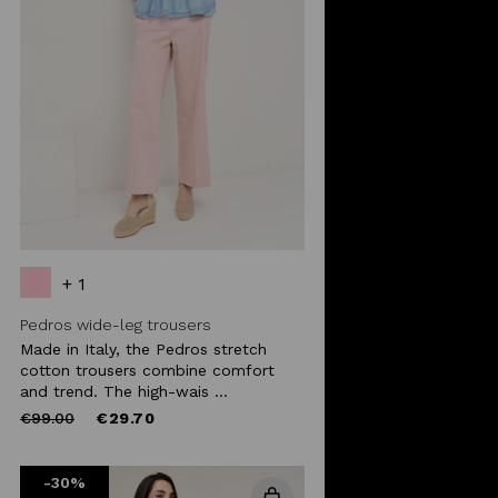
+ 1
Pedros wide-leg trousers
Made in Italy, the Pedros stretch
cotton trousers combine comfort
and trend. The high-wais ...
Price
to
€99.00
€29.70
reduced
from
-30%