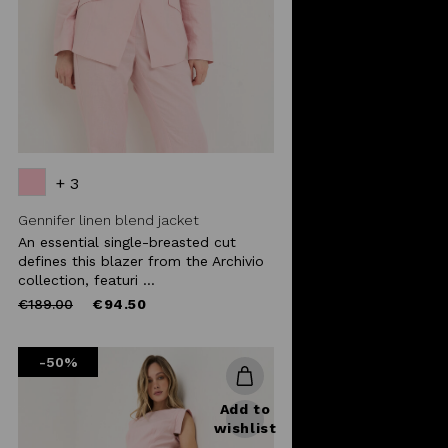
+ 3
Gennifer linen blend jacket
An essential single-breasted cut
defines this blazer from the Archivio
collection, featuri ...
Price
to
€189.00
€94.50
reduced
from
-50%
Add to
wishlist