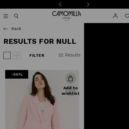
Camomilla Italia®
Open mobile navigation
Toggle mobile search
Back
RESULTS FOR NULL
32 Results
FILTER
View 3 products per row
View 4 products per row
-50%
Add to
wishlist