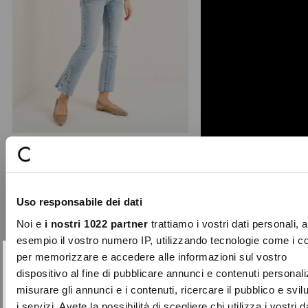
Dilan floral lace jeans
The Dilan cotton jeans in a medium
Uso responsabile dei dati
wash feature a modern and feminine
short bootcut (mini- ...
Noi e
i nostri 1022 partner
trattiamo i vostri dati personali, 
Price
to
€89.00
€44.50
esempio il vostro numero IP, utilizzando tecnologie come i c
reduced
per memorizzare e accedere alle informazioni sul vostro
from
SUBSCRIBE TO OUR
Close
dispositivo al fine di pubblicare annunci e contenuti personali
-70%
NEWSLETTER
misurare gli annunci e i contenuti, ricercare il pubblico e svi
i servizi. Avete la possibilità di scegliere chi utilizza i vostri d
Sign up now and be the first to find out