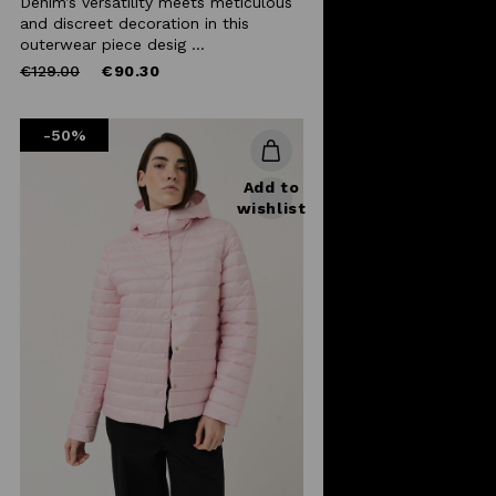
Denim’s versatility meets meticulous
and discreet decoration in this
outerwear piece desig ...
Price
to
€129.00
€90.30
reduced
from
-50%
Add to
wishlist