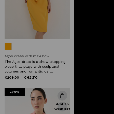
Agos dress with maxi bow
The Agos dress is a show-stopping
piece that plays with sculptural
volumes and romantic de ...
Price
to
€209.00
€62.70
reduced
from
-70%
Add to
wishlist