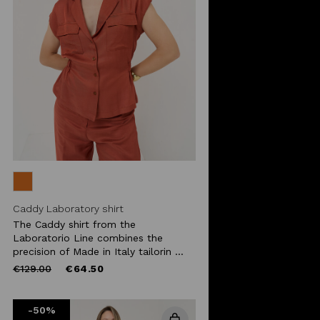
Caddy Laboratory shirt
The Caddy shirt from the
Laboratorio Line combines the
precision of Made in Italy tailorin ...
Price
to
€129.00
€64.50
reduced
from
-50%