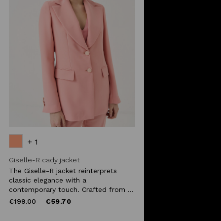
+ 1
Giselle-R cady jacket
The Giselle-R jacket reinterprets
classic elegance with a
contemporary touch. Crafted from ...
Price
to
€199.00
€59.70
reduced
from