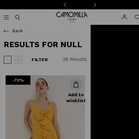
Camomilla Italia®
Open mobile navigation
Toggle mobile search
Back
RESULTS FOR NULL
38 Results
FILTER
View 3 products per row
View 4 products per row
-70%
Add to
wishlist