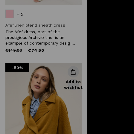
+ 2
Afef linen blend sheath dress
The Afef dress, part of the
prestigious Archivio line, is an
example of contemporary desig ...
Price
to
€149.00
€74.50
reduced
from
-50%
Add to
wishlist