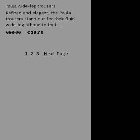
Paula wide-leg trousers
Refined and elegant, the Paula
trousers stand out for their fluid
wide-leg silhouette that ...
Price
to
€99.00
€29.70
reduced
from
1
2
3
Next Page