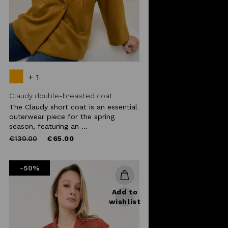
+ 1
Claudy double-breasted coat
The Claudy short coat is an essential
outerwear piece for the spring
season, featuring an ...
Price
to
€130.00
€65.00
reduced
from
-50%
Add to
wishlist