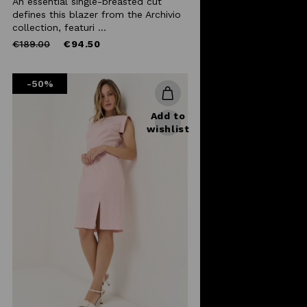
An essential single-breasted cut
defines this blazer from the Archivio
collection, featuri ...
Price
to
€189.00
€94.50
reduced
from
-50%
Add to
wishlist