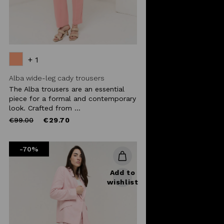
+ 1
Alba wide-leg cady trousers
The Alba trousers are an essential
piece for a formal and contemporary
look. Crafted from ...
Price
to
€99.00
€29.70
reduced
from
-70%
Add to
wishlist