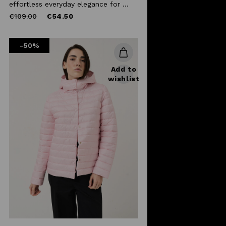
effortless everyday elegance for ...
Price
to
€109.00
€54.50
reduced
from
-50%
Add to
wishlist