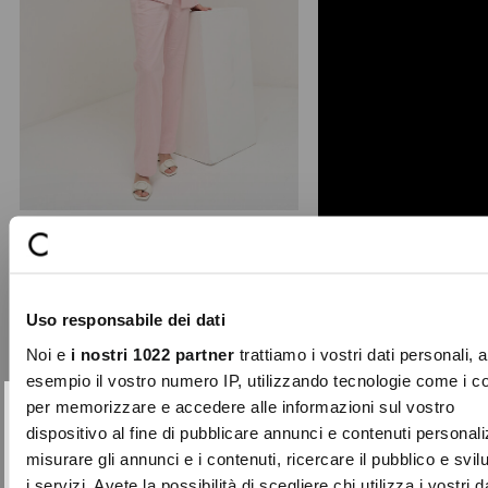
+ 3
Giorgia-O linen blend trousers
The Giorgia-O tailored trousers stand
Uso responsabile dei dati
out for a clean and refined straight-
leg cut, finish ...
Noi e
i nostri 1022 partner
trattiamo i vostri dati personali, 
Price
to
€99.00
€29.70
esempio il vostro numero IP, utilizzando tecnologie come i c
reduced
per memorizzare e accedere alle informazioni sul vostro
from
SUBSCRIBE TO OUR
Close
dispositivo al fine di pubblicare annunci e contenuti personali
-70%
NEWSLETTER
misurare gli annunci e i contenuti, ricercare il pubblico e svi
i servizi. Avete la possibilità di scegliere chi utilizza i vostri d
Sign up now and be the first to find out