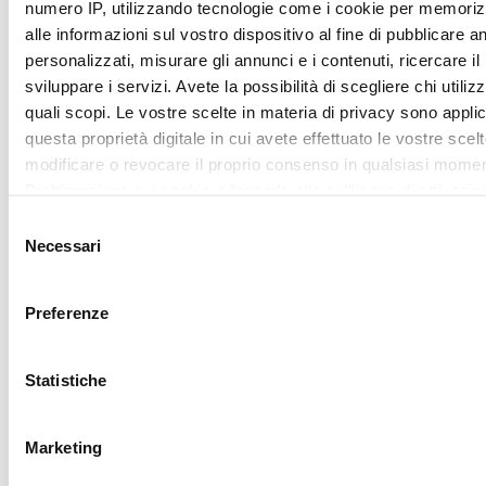
ritirare il tuo consenso in qualsiasi momento dalla Dichiarazi
sui cookie.
Mostra dettagl
Utilizziamo i cookie per personalizzare contenuti ed annunci,
fornire funzionalità dei social media e per analizzare il nostro
Accetta tutti
traffico. Condividiamo inoltre informazioni sul modo in cui utili
nostro sito con i nostri partner che si occupano di analisi dei 
web, pubblicità e social media, i quali potrebbero combinarle
Accetta selezionati
altre informazioni che ha fornito loro o che hanno raccolto da
utilizzo dei loro servizi.
REQUEST
YOUR
LOVER
CARD
Sign up for My lovely