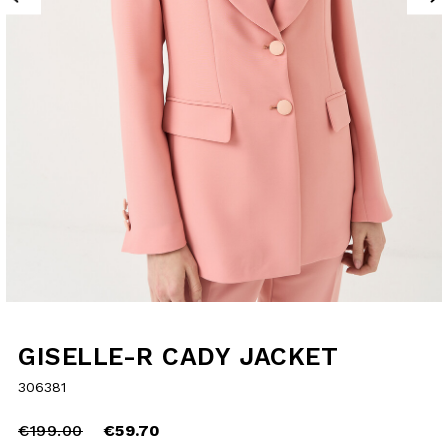
GISELLE-R CADY
JACKET
306381
Price
to
€199.00
reduced
€59.70
from
selected
SIZE GUIDE
Choose your size and check