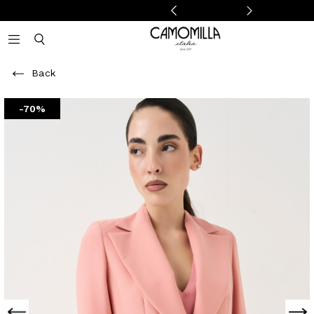
Camomilla Italia®
Open mobile navigation
Toggle mobile search
Back
-70%
Previous
Next