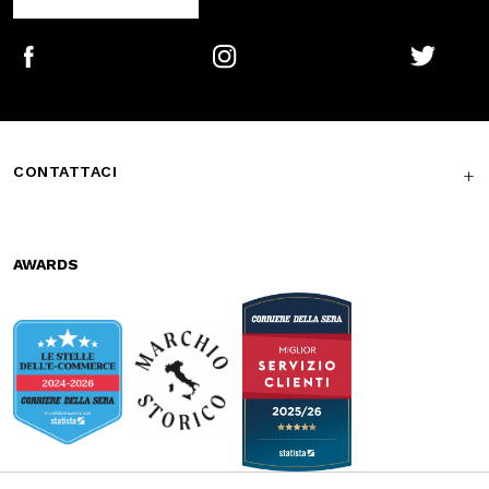
Secure
Fast shipping
payments
Free return in-
Guaranteed
store
support
Subscribe to the newsletter
SUBSCRIBE
Facebook
Instagram
Twitter
CONTATTACI