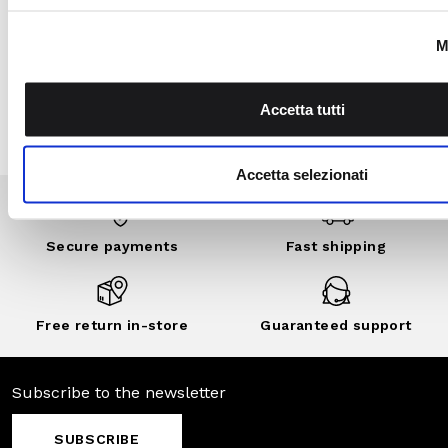
Garden program, join
the Camomilla Italia
community: benefits,
exclusive events,
private sales and
customized
discounts..
DISCOVER
NOW