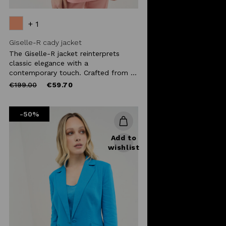
+ 1
Giselle-R cady jacket
The Giselle-R jacket reinterprets
classic elegance with a
contemporary touch. Crafted from ...
Price
to
€199.00
€59.70
reduced
from
-50%
Add to
wishlist