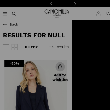
Camomilla Italia®
Open mobile navigation
Toggle mobile search
Back
RESULTS FOR NULL
114 Results
FILTER
View 3 products per row
View 4 products per row
-50%
Add to
wishlist