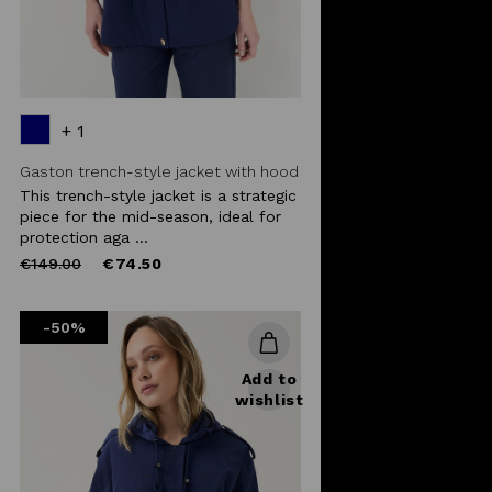
+ 1
Gaston trench-style jacket with hood
This trench-style jacket is a strategic
piece for the mid-season, ideal for
protection aga ...
Price
to
€149.00
€74.50
reduced
from
-50%
Add to
wishlist