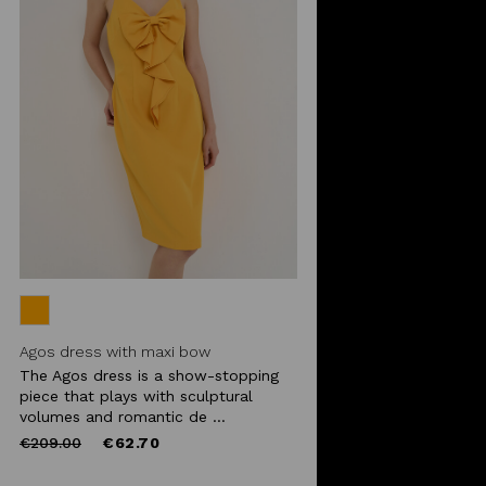
Agos dress with maxi bow
The Agos dress is a show-stopping
piece that plays with sculptural
volumes and romantic de ...
Price
to
€209.00
€62.70
reduced
from