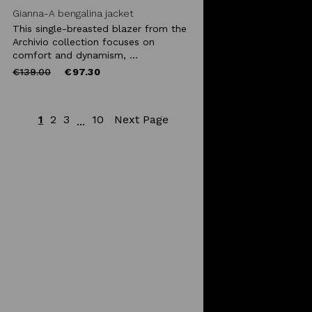
Gianna-A bengalina jacket
This single-breasted blazer from the
Archivio collection focuses on
comfort and dynamism, ...
Price
to
€139.00
€97.30
reduced
from
1
2
3
10
Next Page
...