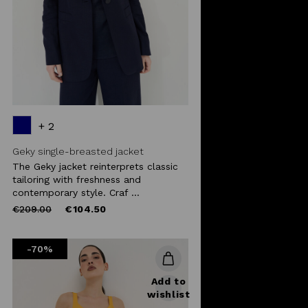
+ 2
Geky single-breasted jacket
The Geky jacket reinterprets classic
tailoring with freshness and
contemporary style. Craf ...
Price
to
€209.00
€104.50
reduced
from
-70%
Add to
wishlist