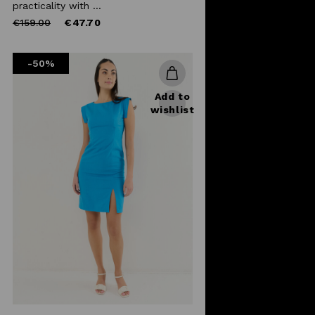
practicality with ...
Price
to
€159.00
€47.70
reduced
from
-50%
Add to
wishlist