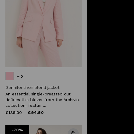
+ 3
Gennifer linen blend jacket
An essential single-breasted cut
defines this blazer from the Archivio
collection, featuri ...
Price
to
€189.00
€94.50
reduced
from
-70%