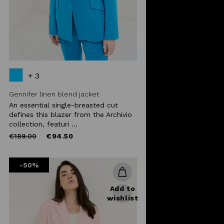
+ 3
Gennifer linen blend jacket
An essential single-breasted cut
defines this blazer from the Archivio
collection, featuri ...
Price
to
€189.00
€94.50
reduced
from
-50%
Add to
wishlist