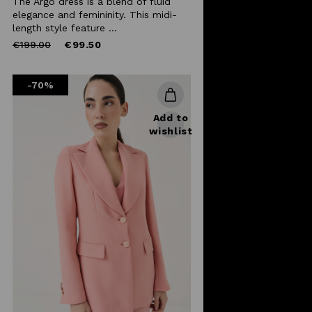
The Argo dress is a blend of fluid
elegance and femininity. This midi-
length style feature ...
Price
to
€199.00
€99.50
reduced
from
-70%
Add to
wishlist