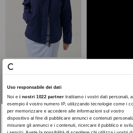
+ 1
Goan technical short jacket
The Goan jacket is a dynamic and
Uso responsabile dei dati
functional outerwear piece, perfect
for your spring wardr ...
Noi e
i nostri 1022 partner
trattiamo i vostri dati personali, 
Price
to
€149.00
€74.50
esempio il vostro numero IP, utilizzando tecnologie come i c
reduced
per memorizzare e accedere alle informazioni sul vostro
from
SUBSCRIBE TO OUR
Close
dispositivo al fine di pubblicare annunci e contenuti personali
-50%
NEWSLETTER
misurare gli annunci e i contenuti, ricercare il pubblico e svi
i servizi. Avete la possibilità di scegliere chi utilizza i vostri d
Sign up now and be the first to find out