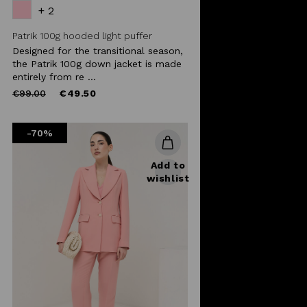
+ 2
Patrik 100g hooded light puffer
Designed for the transitional season,
the Patrik 100g down jacket is made
entirely from re ...
Price
to
€99.00
€49.50
reduced
from
-70%
Add to
wishlist