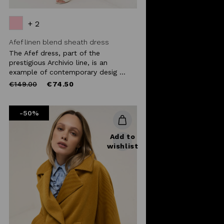
+ 2
Afef linen blend sheath dress
The Afef dress, part of the
prestigious Archivio line, is an
example of contemporary desig ...
Price
to
€149.00
€74.50
reduced
from
-50%
Add to
wishlist