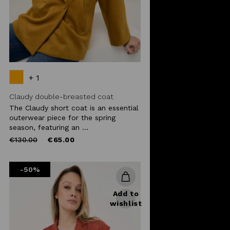
+ 1
Claudy double-breasted coat
The Claudy short coat is an essential
outerwear piece for the spring
season, featuring an ...
Price
to
€130.00
€65.00
reduced
from
-50%
Add to
wishlist