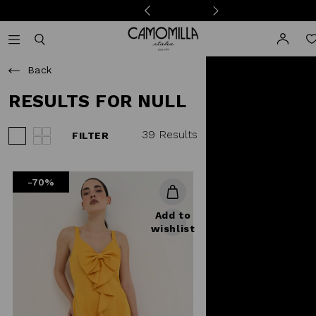
Camomilla Italia®
Open mobile navigation
Toggle mobile search
Back
RESULTS FOR NULL
39 Results
FILTER
View 3 products per row
View 4 products per row
-70%
Add to
wishlist