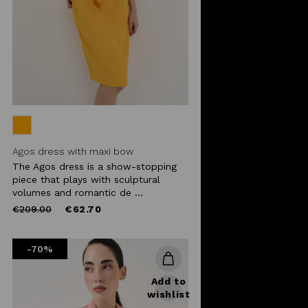
Agos dress with maxi bow
The Agos dress is a show-stopping
piece that plays with sculptural
volumes and romantic de ...
Price
to
€209.00
€62.70
reduced
from
-70%
Add to
wishlist