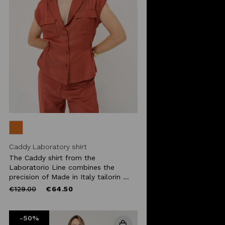
Caddy Laboratory shirt
The Caddy shirt from the
Laboratorio Line combines the
precision of Made in Italy tailorin ...
Price
to
€129.00
€64.50
reduced
from
-50%