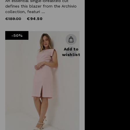
An essential single-breasted cut
defines this blazer from the Archivio
collection, featuri ...
Price
to
€189.00
€94.50
reduced
from
-50%
Add to
wishlist