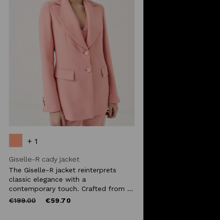
+ 1
Giselle-R cady jacket
The Giselle-R jacket reinterprets
classic elegance with a
contemporary touch. Crafted from ...
Price
to
€199.00
€59.70
reduced
from