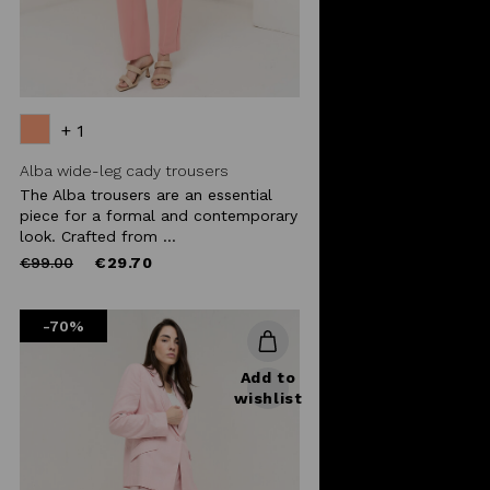
+ 1
Alba wide-leg cady trousers
The Alba trousers are an essential
piece for a formal and contemporary
look. Crafted from ...
Price
to
€99.00
€29.70
reduced
from
-70%
Add to
wishlist