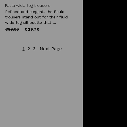
Paula wide-leg trousers
Refined and elegant, the Paula
trousers stand out for their fluid
wide-leg silhouette that ...
Price
to
€99.00
€29.70
reduced
from
1
2
3
Next Page