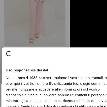
+ 3
Giorgia-O linen blend trousers
The Giorgia-O tailored trousers stand
Uso responsabile dei dati
out for a clean and refined straight-
leg cut, finish ...
Noi e
i nostri 1022 partner
trattiamo i vostri dati personali, 
Price
to
€99.00
€29.70
esempio il vostro numero IP, utilizzando tecnologie come i c
reduced
per memorizzare e accedere alle informazioni sul vostro
from
SUBSCRIBE TO OUR
Close
dispositivo al fine di pubblicare annunci e contenuti personali
-70%
NEWSLETTER
misurare gli annunci e i contenuti, ricercare il pubblico e svi
i servizi. Avete la possibilità di scegliere chi utilizza i vostri d
Sign up now and be the first to find out