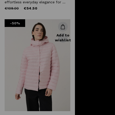
effortless everyday elegance for ...
Price
to
€109.00
€54.50
reduced
from
-50%
Add to
wishlist