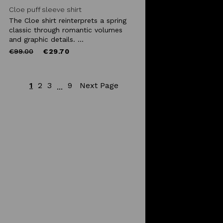
Cloe puff sleeve shirt
The Cloe shirt reinterprets a spring
classic through romantic volumes
and graphic details. ...
Price
to
€99.00
€29.70
reduced
from
1
2
3
9
Next Page
...