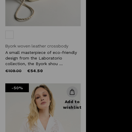
Byork woven leather crossbody
A small masterpiece of eco-friendly
design from the Laboratorio
collection, the Byork shou ...
Price
to
€109.00
€54.50
reduced
from
-50%
Add to
wishlist