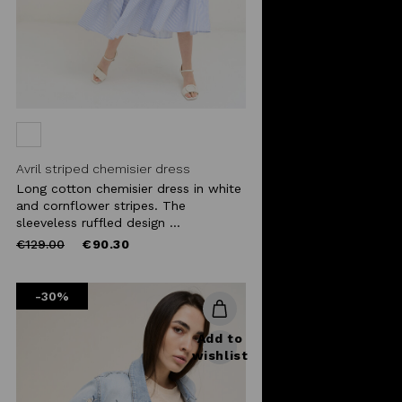
Avril striped chemisier dress
Long cotton chemisier dress in white
and cornflower stripes. The
sleeveless ruffled design ...
Price
to
€129.00
€90.30
reduced
from
-30%
Add to
wishlist