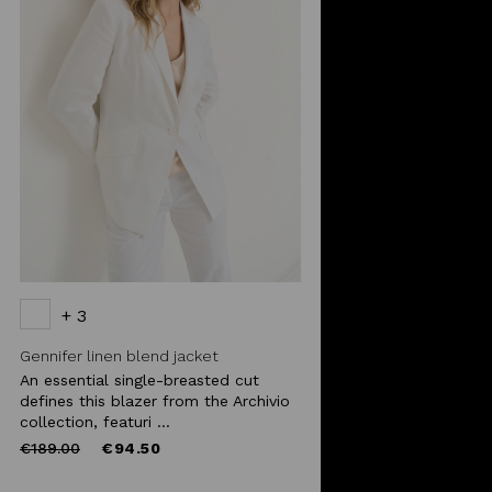
+ 3
Gennifer linen blend jacket
An essential single-breasted cut
defines this blazer from the Archivio
collection, featuri ...
Price
to
€189.00
€94.50
reduced
from