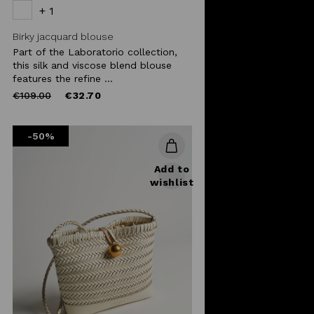
+ 1
Birky jacquard blouse
Part of the Laboratorio collection,
this silk and viscose blend blouse
features the refine ...
Price
to
€109.00
€32.70
reduced
from
-50%
Add to
wishlist