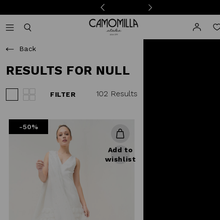
Camomilla Italia®
Open mobile navigation
Toggle mobile search
Back
RESULTS FOR NULL
102 Results
FILTER
View 3 products per row
View 4 products per row
-50%
Add to
wishlist