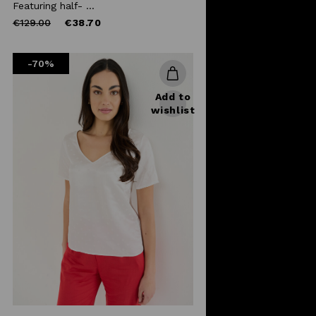
Featuring half- ...
Price
to
€129.00
€38.70
reduced
from
-70%
Add to
wishlist