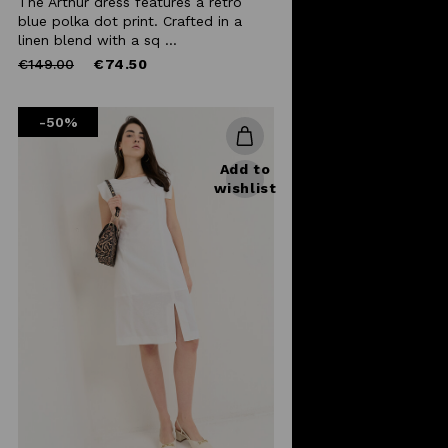
The Arthur dress features a retro
blue polka dot print. Crafted in a
linen blend with a sq ...
Price
to
€149.00
€74.50
reduced
from
-50%
Add to
wishlist