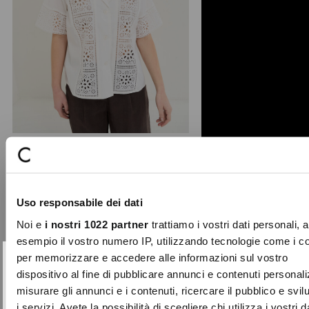
Cammy shirt with openwork
embroidery
Crafted from pure cotton, this short-
Uso responsabile dei dati
sleeved shirt stands out for the
openwork embroidery ...
Noi e
i nostri 1022 partner
trattiamo i vostri dati personali, 
Price
to
€109.00
€54.50
esempio il vostro numero IP, utilizzando tecnologie come i c
reduced
per memorizzare e accedere alle informazioni sul vostro
from
SUBSCRIBE TO OUR
Close
dispositivo al fine di pubblicare annunci e contenuti personali
-70%
NEWSLETTER
misurare gli annunci e i contenuti, ricercare il pubblico e svi
i servizi. Avete la possibilità di scegliere chi utilizza i vostri d
Sign up now and be the first to find out