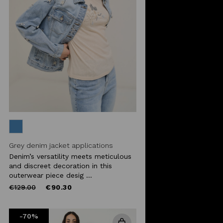
Grey denim jacket applications
Denim’s versatility meets meticulous
and discreet decoration in this
outerwear piece desig ...
Price
to
€129.00
€90.30
reduced
from
-70%