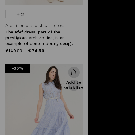
+ 2
Afef linen blend sheath dress
The Afef dress, part of the
prestigious Archivio line, is an
example of contemporary desig ...
Price
to
€149.00
€74.50
reduced
from
-30%
Add to
wishlist