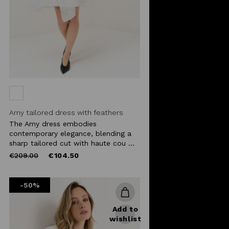
Amy tailored dress with feathers
The Amy dress embodies
contemporary elegance, blending a
sharp tailored cut with haute cou ...
Price
to
€209.00
€104.50
reduced
from
-50%
Add to
wishlist