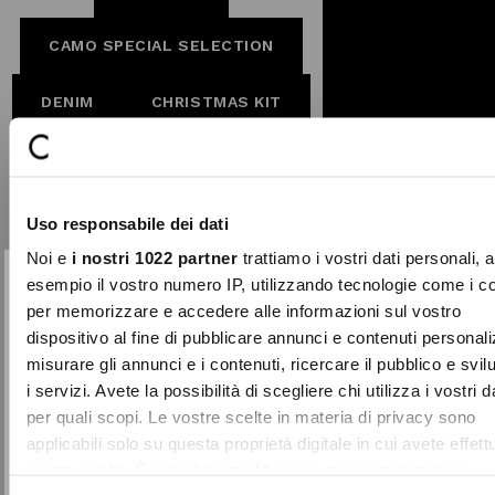
CAMO SPECIAL SELECTION
DENIM
CHRISTMAS KIT
LABORATORIO
LEOPARDIER
Uso responsabile dei dati
Noi e
i nostri 1022 partner
trattiamo i vostri dati personali, 
MADE IN ITALY
esempio il vostro numero IP, utilizzando tecnologie come i c
per memorizzare e accedere alle informazioni sul vostro
SUBSCRIBE TO OUR
NOT-VISIBLE
Close
dispositivo al fine di pubblicare annunci e contenuti personali
NEWSLETTER
misurare gli annunci e i contenuti, ricercare il pubblico e svi
TROUSERS AND DENIM
i servizi. Avete la possibilità di scegliere chi utilizza i vostri d
Sign up now and be the first to find out
about our latest news and events.
per quali scopi. Le vostre scelte in materia di privacy sono
PRINTS
applicabili solo su questa proprietà digitale in cui avete effett
FIRST NAME
LAST NAME
vostre scelte. È possibile modificare o revocare il proprio