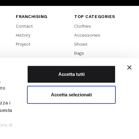
FRANCHISING
TOP CATEGORIES
Contact
Clothes
History
Accessories
Project
Shoes
Bags
SPECIAL PROMOTION
Sales 70%
Accetta tutti
,
Sales 60%
tro
Sales 50%
Accetta selezionati
Sales 40%
izza i
Sales 30%
questa
l
ona di