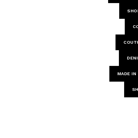
Skirts
Wardrobe accessories
SHO
Denim
Gift Box
Knitwear
C
Cardigan
Trousers
COUT
Tops
T-Shirt
DEN
Waistcoat
MADE IN 
SH