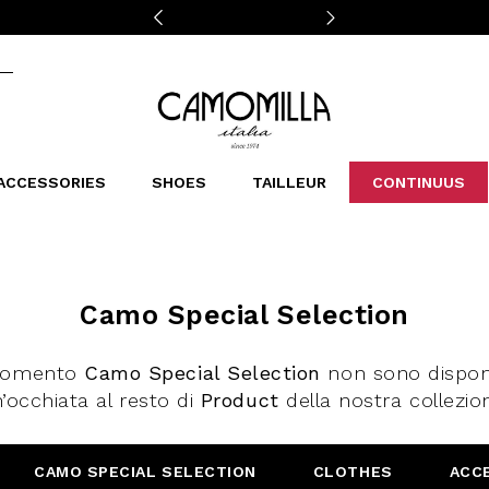
Camomilla Italia®
ACCESSORIES
SHOES
TAILLEUR
CONTINUUS
CASSINS
SCARVES AND STOLES
LEOPARDIER
DECOLLETE
BAGS
STUDIO
SN
CATEGORIES
Sales -30%
Camo Special Selection
Sales -40%
Sales -50%
 momento
Camo Special Selection
non sono disponib
Sales 70%
’occhiata al resto di
Product
della nostra collezio
CAMO SPECIAL SELECTION
CLOTHES
ACC