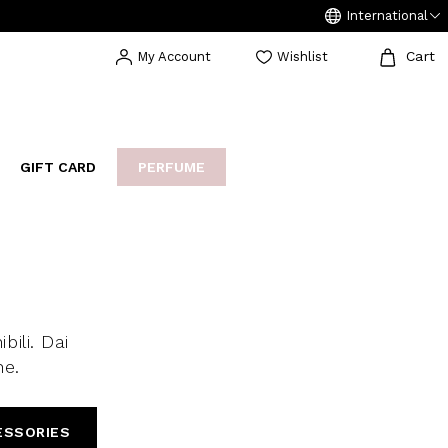
International
Cart
My Account
Wishlist
GIFT CARD
PERFUME
EAKERS
BIJOUX
ARCHIVIO
ili. Dai
ne.
ESSORIES