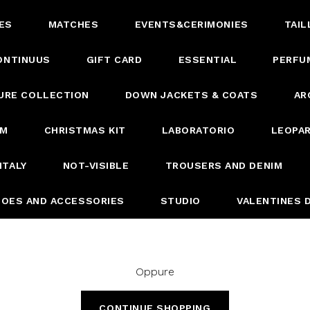
ES
MATCHES
EVENTS&CERIMONIES
TAIL
ONTINUUS
GIFT CARD
ESSENTIAL
PERFU
URE COLLECTION
DOWN JACKETS & COATS
AR
IM
CHRISTMAS KIT
LABORATORIO
LEOPAR
ITALY
NOT-VISIBLE
TROUSERS AND DENIM
OES AND ACCESSORIES
STUDIO
VALENTINES 
Oppure
CONTINUE SHOPPING