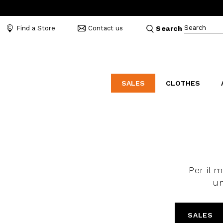
Search
Find a Store
Contact us
Search
SALES
CLOTHES
LABORATORIO
MO
CATEGORIES
CATEGORIES
CATEGORIES
Dresses and tracksuits
Bags
Decollete
Shirts and blouses
Belts
Mocassins
Capes
Bijoux
Sandals
Per il
Down jackets
Hats
Sea shoes
un
Winter coats
Scarves and stoles
Sneakers
Coats
Umbrellas
Jackets
Wallets and Beauty
SALES