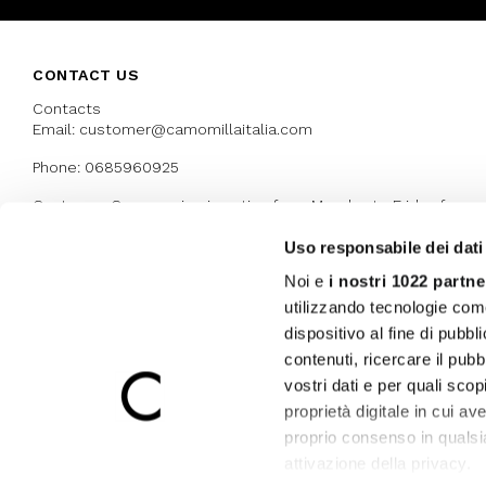
CONTACT US
Contacts
Email: customer@camomillaitalia.com
Phone: 0685960925
Customer Care service is active from Monday to Friday from
9:30am to 13pm and 15:00 pm to 17.30 pm
Uso responsabile dei dati
Noi e
i nostri 1022 partne
AWARDS
utilizzando tecnologie com
dispositivo al fine di pubb
contenuti, ricercare il pubbl
vostri dati e per quali sco
proprietà digitale in cui av
proprio consenso in qualsi
attivazione della privacy.