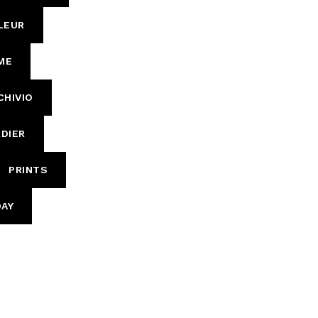
LEUR
ME
CHIVIO
DIER
PRINTS
DAY