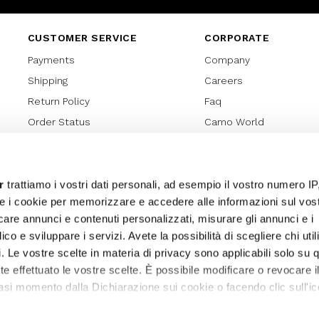
CUSTOMER SERVICE
CORPORATE
Payments
Company
Shipping
Careers
Return Policy
Faq
Order Status
Camo World
Gift Card
Gift Card Regulations
Lover Card
r
trattiamo i vostri dati personali, ad esempio il vostro numero IP
e i cookie per memorizzare e accedere alle informazioni sul vos
Cookies policy
licare annunci e contenuti personalizzati, misurare gli annunci e i
Privacy Policy
ico e sviluppare i servizi. Avete la possibilità di scegliere chi util
Sitemap
pi. Le vostre scelte in materia di privacy sono applicabili solo su 
ete effettuato le vostre scelte. È possibile modificare o revocare i
asi momento dalla Dichiarazione sui cookie o facendo clic sull'ic