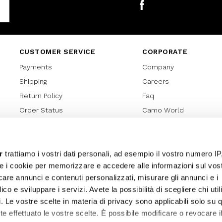
Facebook
CUSTOMER SERVICE
CORPORATE
Payments
Company
Shipping
Careers
Return Policy
Faq
Order Status
Camo World
Gift Card
Gift Card Regulations
Lover Card
r
trattiamo i vostri dati personali, ad esempio il vostro numero IP
e i cookie per memorizzare e accedere alle informazioni sul vos
Cookies policy
licare annunci e contenuti personalizzati, misurare gli annunci e i
Privacy Policy
ico e sviluppare i servizi. Avete la possibilità di scegliere chi util
Sitemap
pi. Le vostre scelte in materia di privacy sono applicabili solo su 
ete effettuato le vostre scelte. È possibile modificare o revocare i