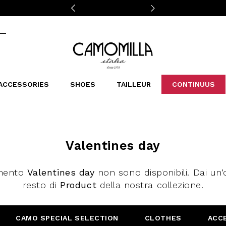
Camomilla Italia®
ACCESSORIES
SHOES
TAILLEUR
CONTINUUS
CASSINS
SCARVES AND STOLES
LEOPARDIER
DECOLLETE
BAGS
STUDIO
SN
CATEGORIES
Sales -30%
Valentines day
Sales -40%
Sales -50%
omento
Valentines day
non sono disponibili. Dai un’
Sales 70%
resto di
Product
della nostra collezione.
CAMO SPECIAL SELECTION
CLOTHES
ACC