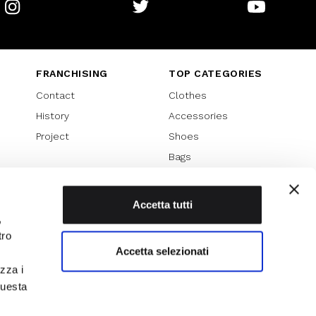
Instagram
Twitter
Youtube
FRANCHISING
TOP CATEGORIES
Contact
Clothes
History
Accessories
Project
Shoes
Bags
SPECIAL PROMOTION
Sales 70%
Accetta tutti
,
Sales 60%
tro
Sales 50%
Accetta selezionati
Sales 40%
izza i
Sales 30%
questa
l