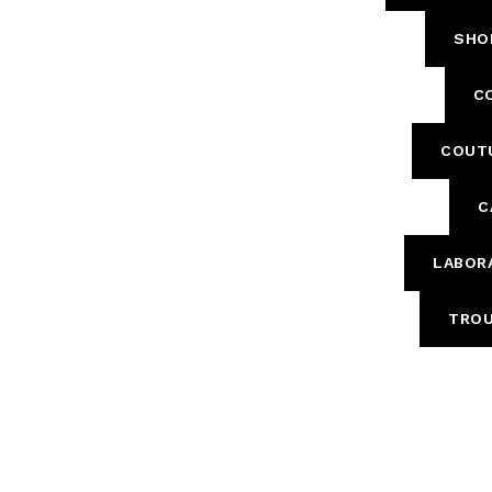
Skirts
Wardrobe accessories
SHO
Denim
Gift Box
Knitwear
C
Cardigan
Trousers
COUT
Tops
T-Shirt
C
Waistcoat
LABOR
TROU