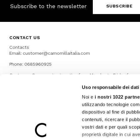
Subscribe to the newsletter
SUBSCRIBE
CONTACT US
Contacts
Email: customer@camomillaitalia.com
Phone: 0685960925
Customer Care service is active from Monday to Friday from
9:30am to 13pm and 15:00 pm to 17.30 pm
Uso responsabile dei dati
Noi e
i nostri 1022 partne
AWARDS
utilizzando tecnologie com
dispositivo al fine di pubb
contenuti, ricercare il pubbl
vostri dati e per quali sco
proprietà digitale in cui av