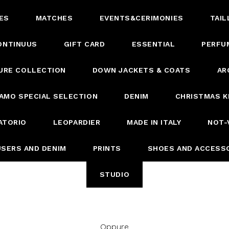
ES
MATCHES
EVENTS&CERIMONIES
TAIL
ONTINUUS
GIFT CARD
ESSENTIAL
PERFU
URE COLLECTION
DOWN JACKETS & COATS
AR
AMO SPECIAL SELECTION
DENIM
CHRISTMAS K
ATORIO
LEOPARDIER
MADE IN ITALY
NOT-
SERS AND DENIM
PRINTS
SHOES AND ACCESS
STUDIO
Oppure