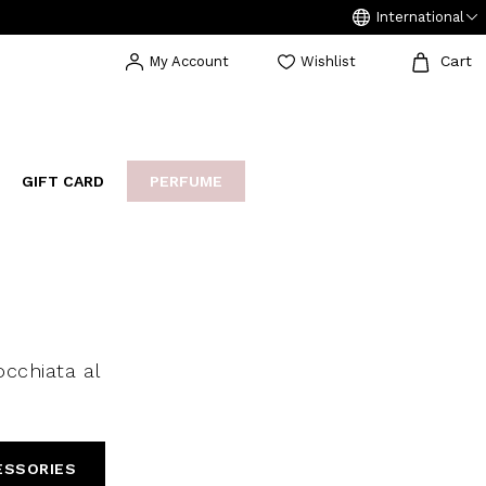
International
Cart
My Account
Wishlist
GIFT CARD
PERFUME
EAKERS
BIJOUX
ARCHIVIO
occhiata al
ESSORIES