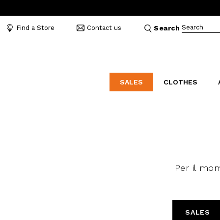
Search
Find a Store
Contact us
Search
SALES
CLOTHES
LABORATORIO
MO
CATEGORIES
CATEGORIES
CATEGORIES
Dresses and tracksuits
Bags
Decollete
Shirts and blouses
Belts
Mocassins
Capes
Bijoux
Sandals
Per il m
Down jackets
Hats
Sea shoes
Winter coats
Scarves and stoles
Sneakers
Coats
Umbrellas
Jackets
Wallets and Beauty
SALES