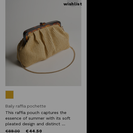
wishlist
Baily raffia pochette
This raffia pouch captures the
essence of summer with its soft
pleated design and distinct ...
Price
to
€89.00
€44.50