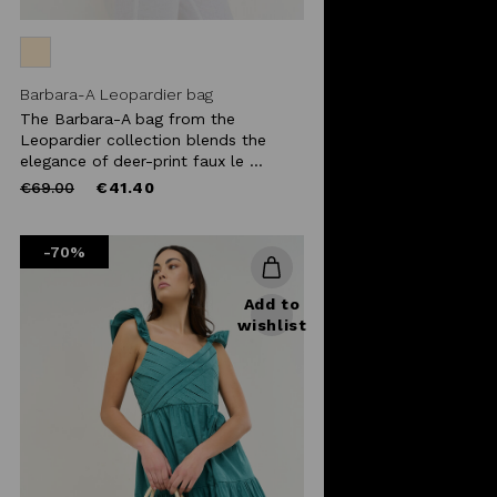
Barbara-A Leopardier bag
The Barbara-A bag from the
Leopardier collection blends the
elegance of deer-print faux le ...
Price
to
€69.00
€41.40
reduced
from
-70%
Add to
wishlist