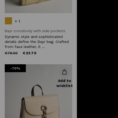
+ 1
Bayr crossbody with side pockets
Dynamic style and sophisticated
details define the Bayr bag. Crafted
from faux leather, it ...
Price
to
€79.00
€23.70
reduced
from
-70%
Add to
wishlist