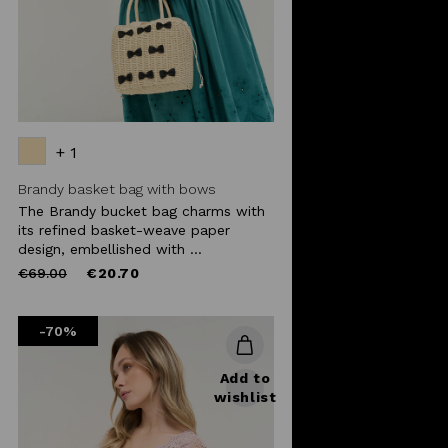
+ 1
Brandy basket bag with bows
The Brandy bucket bag charms with
its refined basket-weave paper
design, embellished with ...
Price
to
€69.00
€20.70
reduced
from
-70%
Add to
wishlist