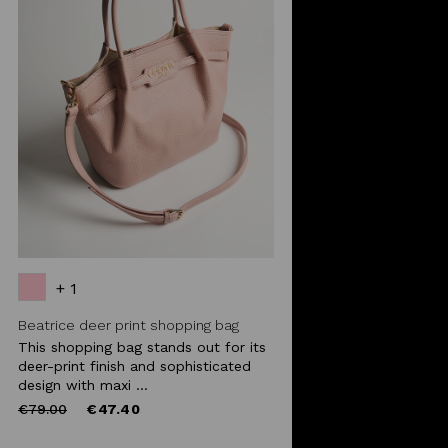
+ 1
Beatrice deer print shopping bag
This shopping bag stands out for its
deer-print finish and sophisticated
design with maxi ...
Price
to
€79.00
€47.40
reduced
from