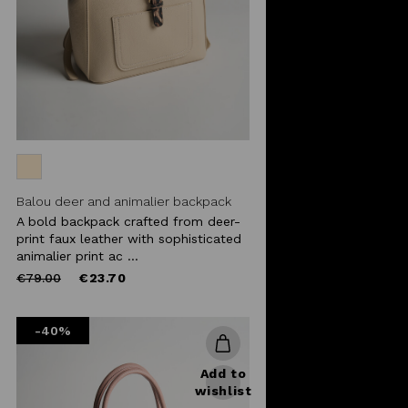
Balou deer and animalier backpack
A bold backpack crafted from deer-
print faux leather with sophisticated
animalier print ac ...
Price
to
€79.00
€23.70
reduced
from
-40%
Add to
wishlist