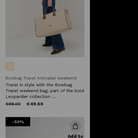
Bowbag Travel Animalier weekend
Travel in style with the Bowbag
Travel weekend bag, part of the bold
Leopardier collection ...
Price
to
€99.00
€49.50
reduced
from
-50%
Add to