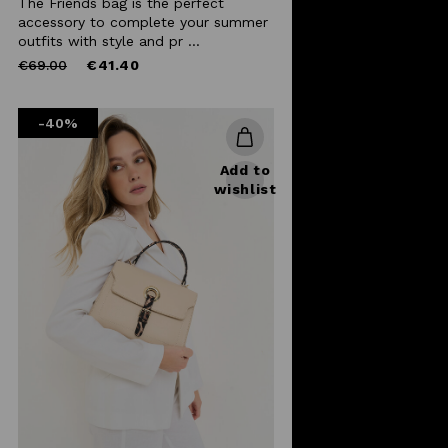
The Friends bag is the perfect
accessory to complete your summer
outfits with style and pr ...
Price
to
€69.00
€41.40
reduced
from
-40%
Add to
wishlist