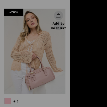
reduced
from
-70%
Add to
wishlist
+ 1