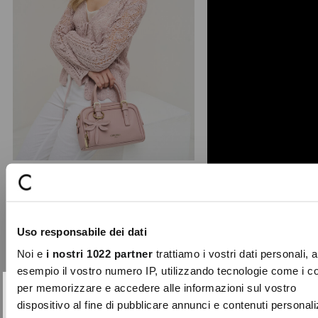
+ 1
Baloo Small dragonfly bowling bag
A more compact and playful version
Uso responsabile dei dati
of the classic Baloo satchel, this
faux leather bag ret ...
Noi e
i nostri 1022 partner
trattiamo i vostri dati personali, 
Price
to
€69.00
€20.70
esempio il vostro numero IP, utilizzando tecnologie come i c
reduced
per memorizzare e accedere alle informazioni sul vostro
from
SUBSCRIBE TO OUR
Close
dispositivo al fine di pubblicare annunci e contenuti personali
-70%