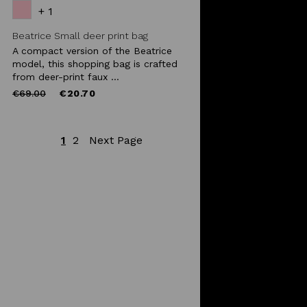
+ 1
Beatrice Small deer print bag
A compact version of the Beatrice
model, this shopping bag is crafted
from deer-print faux ...
Price
to
€69.00
€20.70
reduced
from
1
2
Next Page