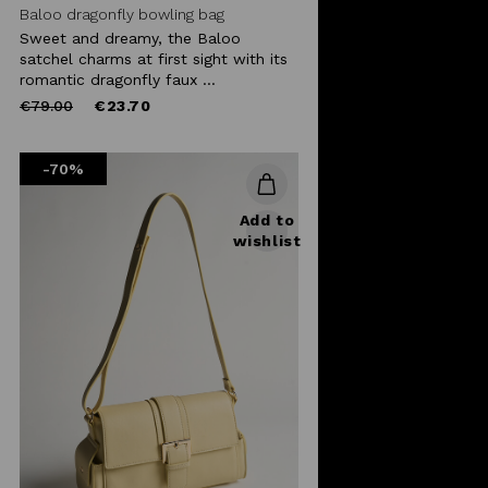
Baloo dragonfly bowling bag
Sweet and dreamy, the Baloo
satchel charms at first sight with its
romantic dragonfly faux ...
Price
to
€79.00
€23.70
reduced
from
-70%
Add to
wishlist