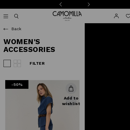
Camomilla Italia®
Open mobile navigation
Toggle mobile search
Back
WOMEN'S
ACCESSORIES
FILTER
View 3 products per row
View 4 products per row
-50%
Add to
wishlist