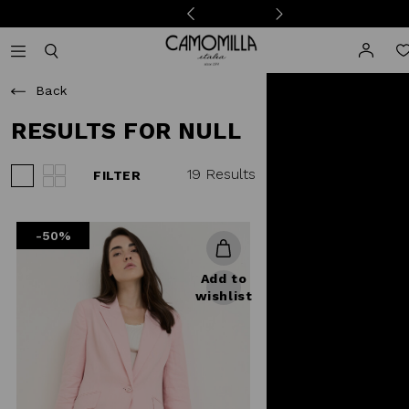
Camomilla Italia®
Open mobile navigation
Toggle mobile search
Back
RESULTS FOR NULL
19 Results
FILTER
View 3 products per row
View 4 products per row
-50%
Add to
wishlist