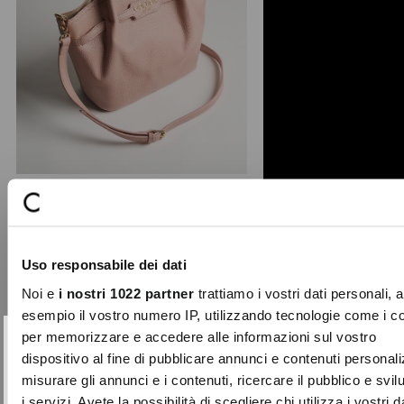
+ 1
Beatrice deer print shopping bag
This shopping bag stands out for its
Uso responsabile dei dati
deer-print finish and sophisticated
design with maxi ...
Noi e
i nostri 1022 partner
trattiamo i vostri dati personali, 
Price
to
€79.00
€47.40
esempio il vostro numero IP, utilizzando tecnologie come i c
reduced
per memorizzare e accedere alle informazioni sul vostro
from
SUBSCRIBE TO OUR
Close
dispositivo al fine di pubblicare annunci e contenuti personali
-30%
NEWSLETTER
misurare gli annunci e i contenuti, ricercare il pubblico e svi
i servizi. Avete la possibilità di scegliere chi utilizza i vostri d
Sign up now and be the first to find out