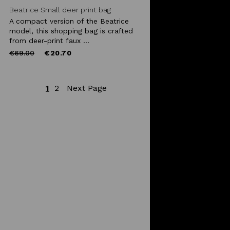
Beatrice Small deer print bag
A compact version of the Beatrice
model, this shopping bag is crafted
from deer-print faux ...
Price
to
€69.00
€20.70
reduced
from
1
2
Next Page