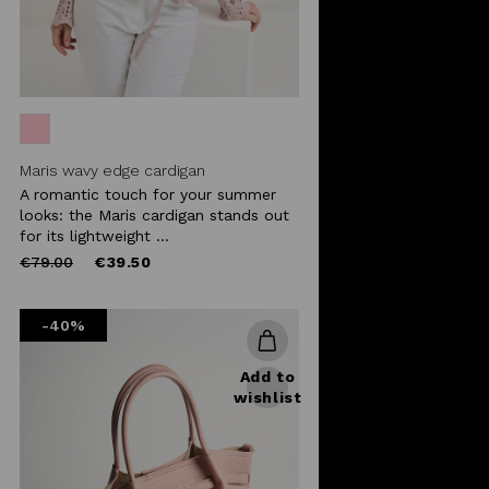
Maris wavy edge cardigan
A romantic touch for your summer
looks: the Maris cardigan stands out
for its lightweight ...
Price
to
€79.00
€39.50
reduced
from
-40%
Add to
wishlist