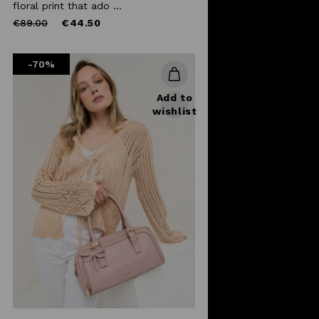
floral print that ado ...
Price
to
€89.00
€44.50
reduced
from
-70%
Add to
wishlist