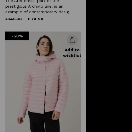
The Afef dress, part of the
prestigious Archivio line, is an
example of contemporary desig ...
Price
to
€149.00
€74.50
reduced
from
-50%
Add to
wishlist