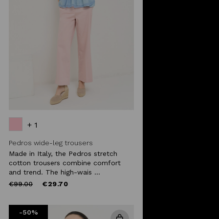
+ 1
Pedros wide-leg trousers
Made in Italy, the Pedros stretch
cotton trousers combine comfort
and trend. The high-wais ...
Price
to
€99.00
€29.70
reduced
from
-50%