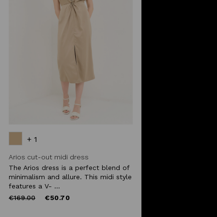
+ 1
Arios cut-out midi dress
The Arios dress is a perfect blend of
minimalism and allure. This midi style
features a V- ...
Price
to
€169.00
€50.70
reduced
from