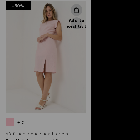
-50%
Add to
wishlist
+ 2
Afef linen blend sheath dress