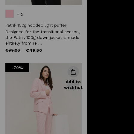
+ 2
Patrik 100g hooded light puffer
Designed for the transitional season,
the Patrik 100g down jacket is made
entirely from re ...
Price
to
€99.00
€49.50
reduced
from
-70%
Add to
wishlist