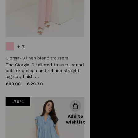
+ 3
Giorgia-O linen blend trousers
The Giorgia-O tailored trousers stand
out for a clean and refined straight-
leg cut, finish ...
Price
to
€99.00
€29.70
reduced
from
-70%
Add to
wishlist