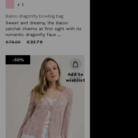
+ 1
Baloo dragonfly bowling bag
Sweet and dreamy, the Baloo
satchel charms at first sight with its
romantic dragonfly faux ...
Price
to
€79.00
€23.70
reduced
from
-50%
Add to
wishlist