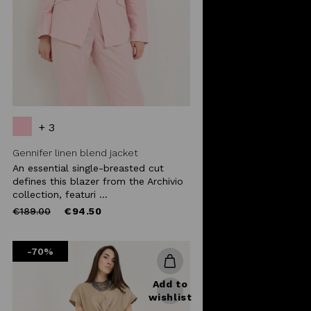
+ 3
Gennifer linen blend jacket
An essential single-breasted cut
defines this blazer from the Archivio
collection, featuri ...
Price
to
€189.00
€94.50
reduced
from
-70%
Add to
wishlist