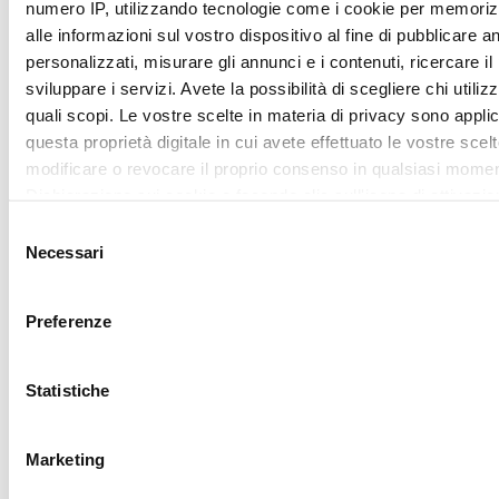
ritirare il tuo consenso in qualsiasi momento dalla Dichiarazi
sui cookie.
Mostra dettagl
Utilizziamo i cookie per personalizzare contenuti ed annunci,
fornire funzionalità dei social media e per analizzare il nostro
Accetta tutti
traffico. Condividiamo inoltre informazioni sul modo in cui utili
nostro sito con i nostri partner che si occupano di analisi dei 
web, pubblicità e social media, i quali potrebbero combinarle
Accetta selezionati
altre informazioni che ha fornito loro o che hanno raccolto da
utilizzo dei loro servizi.
REQUEST
YOUR
LOVER
CARD
Sign up for My lovely