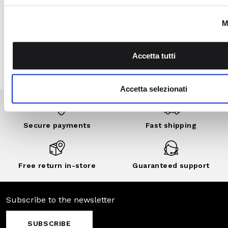
Garden program, join
the Camomilla Italia
community: benefits,
exclusive events,
private sales and
customized
discounts..
DISCOVER
NOW