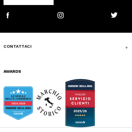
Secure
Fast shipping
payments
Free return in-
Guaranteed
store
support
Subscribe to the newsletter
SUBSCRIBE
Facebook
Instagram
Twitter
CONTATTACI