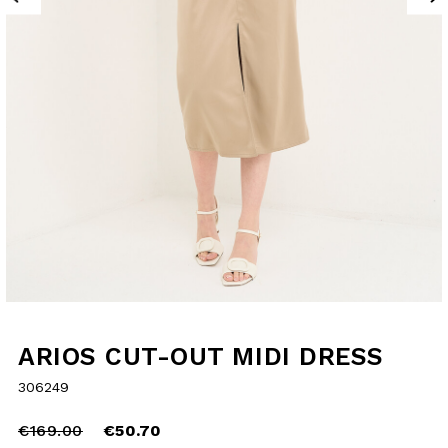
ARIOS CUT-OUT
MIDI DRESS
306249
Price
to
€169.00
reduced
€50.70
from
selected
SIZE GUIDE
Choose your size and check