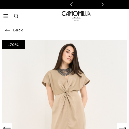
Camomilla Italia®
Open mobile navigation
Toggle mobile search
Back
-70%
Previous
Next