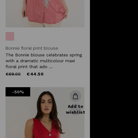
Bonnie floral print blouse
The Bonnie blouse celebrates spring
with a dramatic multicolour maxi
floral print that ado ...
Price
to
€89.00
€44.50
reduced
from
-50%
Add to
wishlist