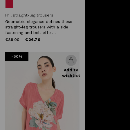
Phil straight-leg trousers
Geometric elegance defines these
straight-leg trousers with a side
fastening and belt effe ...
Price
to
€89.00
€26.70
reduced
from
-50%
Add to
wishlist