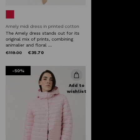
Amely midi dress in printed cotton
The Amely dress stands out for its
original mix of prints, combining
animalier and floral ...
Price
to
€119.00
€35.70
reduced
from
-50%
Add to
wishlist