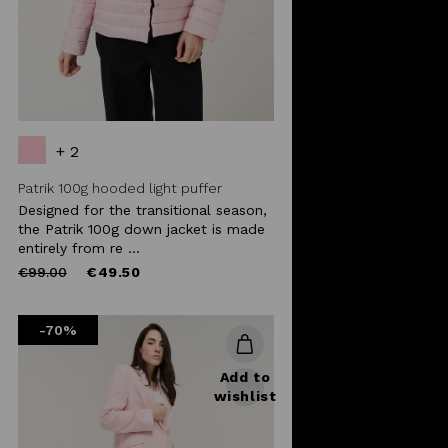
+ 2
Patrik 100g hooded light puffer
Designed for the transitional season,
the Patrik 100g down jacket is made
entirely from re ...
Price
to
€99.00
€49.50
reduced
from
-70%
Add to
wishlist