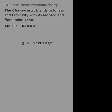
Cilia one-piece swimsuit cherry
animalier
The Cilia swimsuit blends boldness
and femininity with its leopard and
floral print. Featu ...
Price
to
€69.00
€34.50
reduced
from
1
2
Next Page