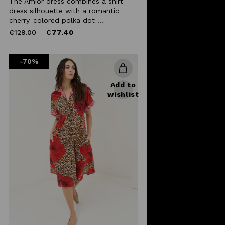
The Amior dress combines a shirt-
dress silhouette with a romantic
cherry-colored polka dot ...
Price
to
€129.00
€77.40
reduced
from
-70%
Add to
wishlist