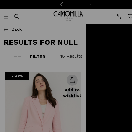
Camomilla Italia®
Open mobile navigation
Toggle mobile search
Back
RESULTS FOR NULL
16 Results
FILTER
View 3 products per row
View 4 products per row
-50%
Add to
wishlist