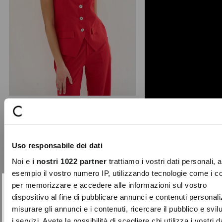
Glory linen blend waistcoat top
Inspired by a waistcoat, the Glory
Uso responsabile dei dati
tank top in a linen blend features a
V-neckline and fro ...
Noi e
i nostri 1022 partner
trattiamo i vostri dati personali, 
Price
to
€79.00
€39.50
esempio il vostro numero IP, utilizzando tecnologie come i c
reduced
per memorizzare e accedere alle informazioni sul vostro
from
SUBSCRIBE TO OUR
Close
dispositivo al fine di pubblicare annunci e contenuti personali
-70%
NEWSLETTER
misurare gli annunci e i contenuti, ricercare il pubblico e svi
i servizi. Avete la possibilità di scegliere chi utilizza i vostri d
Sign up now and be the first to find out