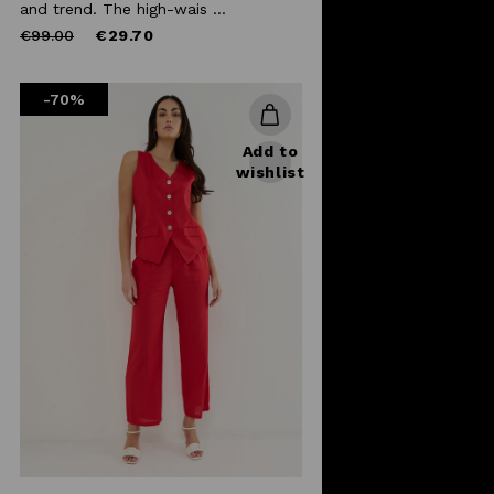
and trend. The high-wais ...
Price
to
€99.00
€29.70
reduced
from
-70%
Add to
wishlist