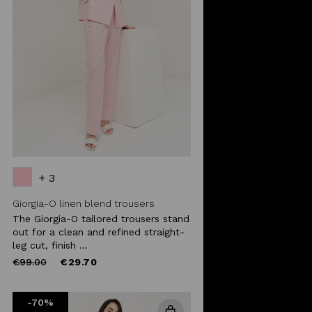
+ 3
Giorgia-O linen blend trousers
The Giorgia-O tailored trousers stand
out for a clean and refined straight-
leg cut, finish ...
Price
to
€99.00
€29.70
reduced
from
-70%