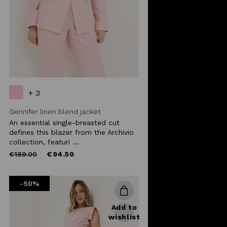
+ 3
Gennifer linen blend jacket
An essential single-breasted cut
defines this blazer from the Archivio
collection, featuri ...
Price
to
€189.00
€94.50
reduced
from
-50%
Add to
wishlist