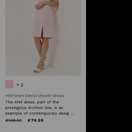
+ 2
Afef linen blend sheath dress
The Afef dress, part of the
prestigious Archivio line, is an
example of contemporary desig ...
Price
to
€149.00
€74.50
reduced
from