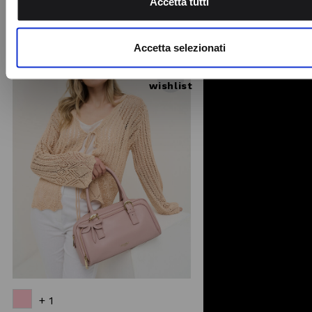
Accetta tutti
traffico. Condividiamo inoltre informazioni sul modo in cui utili
reduced
nostro sito con i nostri partner che si occupano di analisi dei 
from
-70%
web, pubblicità e social media, i quali potrebbero combinarle
Accetta selezionati
altre informazioni che ha fornito loro o che hanno raccolto da
Add to
utilizzo dei loro servizi.
wishlist
+ 1