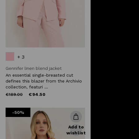
+ 3
Gennifer linen blend jacket
An essential single-breasted cut
defines this blazer from the Archivio
collection, featuri ...
Price
to
€189.00
€94.50
reduced
from
-50%
Add to
wishlist