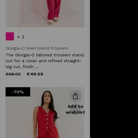
+ 3
Giorgia-O linen blend trousers
The Giorgia-O tailored trousers stand
out for a clean and refined straight-
leg cut, finish ...
Price
to
€99.00
€49.50
reduced
from
-70%
Add to
wishlist