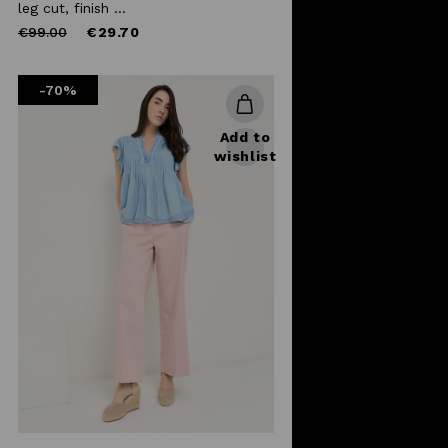
leg cut, finish ...
Price
to
€99.00
€29.70
reduced
from
-70%
Add to
wishlist