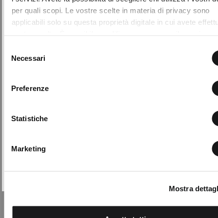
Add to
wishlist
per quali scopi. Le vostre scelte in materia di privacy sono
about our latest news and events.
applicabili solo su questa proprietà digitale in cui avete effett
FIRST NAME
LAST NAME
vostre scelte. È possibile modificare o revocare il proprio
consenso in qualsiasi momento dalla Dichiarazione sui cooki
Selezione
facendo clic sull'icona di attivazione della privacy.
Necessari
del
EMAIL
consenso
Con il tuo consenso, vorremmo anche:
Preferenze
raccogliere informazioni sulla tua posizione geografic
By creating your profile, you confirm that you have
un'approssimazione di qualche metro,
read and understood our Privacy Policy and our My
Identificare il tuo dispositivo, scansionandolo attivam
Lovely Garden and that you are of age.
Statistiche
alla ricerca di caratteristiche specifiche (impronte digitali
THIS SITE IS PROTECTED BY RECAPTCHA AND THE GOOGLE
PRIVACY
POLICY
AND
TERMS OF SERVICE
APPLY.
Approfondisci come vengono elaborati i tuoi dati personali e
Marketing
imposta le tue preferenze nella
sezione dettagli
. Puoi modif
ritirare il tuo consenso in qualsiasi momento dalla Dichiarazi
SUBSCRIBE
Bonnie floral print blouse
sui cookie.
The Bonnie blouse celebrates spring
Mostra dettagl
with a dramatic multicolour maxi
Utilizziamo i cookie per personalizzare contenuti ed annunci,
floral print that ado ...
fornire funzionalità dei social media e per analizzare il nostro
Price
to
€89.00
€44.50