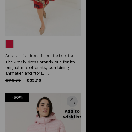
Amely midi dress in printed cotton
The Amely dress stands out for its
original mix of prints, combining
animalier and floral ...
Price
to
€119.00
€35.70
reduced
from
-50%
Add to
wishlist