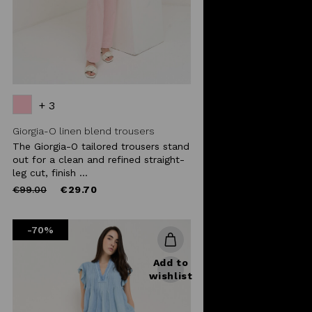
+ 3
Giorgia-O linen blend trousers
The Giorgia-O tailored trousers stand
out for a clean and refined straight-
leg cut, finish ...
Price
to
€99.00
€29.70
reduced
from
-70%
Add to
wishlist