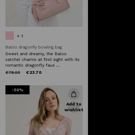
+ 1
Baloo dragonfly bowling bag
Sweet and dreamy, the Baloo
satchel charms at first sight with its
romantic dragonfly faux ...
Price
to
€79.00
€23.70
reduced
from
-50%
Add to
wishlist