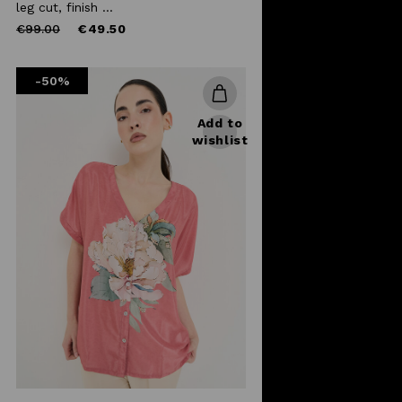
leg cut, finish ...
Price
to
€99.00
€49.50
reduced
from
-50%
Add to
wishlist