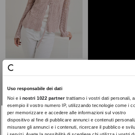
Maris wavy edge cardigan
A romantic touch for your summer
Uso responsabile dei dati
looks: the Maris cardigan stands out
for its lightweight ...
Noi e
i nostri 1022 partner
trattiamo i vostri dati personali, 
Price
to
€79.00
€39.50
esempio il vostro numero IP, utilizzando tecnologie come i c
reduced
per memorizzare e accedere alle informazioni sul vostro
from
SUBSCRIBE TO OUR
Close
dispositivo al fine di pubblicare annunci e contenuti personali
-70%
NEWSLETTER
misurare gli annunci e i contenuti, ricercare il pubblico e svi
i servizi. Avete la possibilità di scegliere chi utilizza i vostri d
Sign up now and be the first to find out