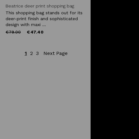
Beatrice deer print shopping bag
This shopping bag stands out for its
deer-print finish and sophisticated
design with maxi ...
Price
to
€79.00
€47.40
reduced
from
1
2
3
Next Page