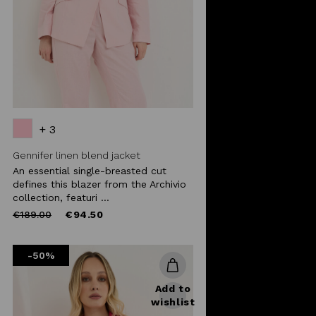
+ 3
Gennifer linen blend jacket
An essential single-breasted cut
defines this blazer from the Archivio
collection, featuri ...
Price
to
€189.00
€94.50
reduced
from
-50%
Add to
wishlist