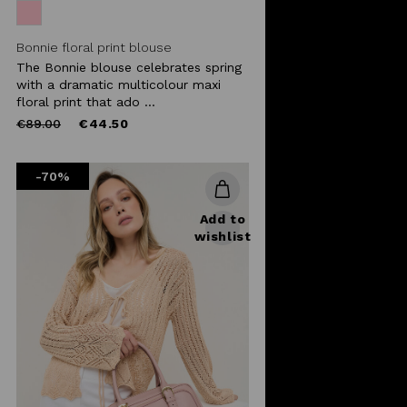
Bonnie floral print blouse
The Bonnie blouse celebrates spring
with a dramatic multicolour maxi
floral print that ado ...
Price
to
€89.00
€44.50
reduced
from
-70%
Add to
wishlist