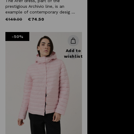
The Afef dress, part of the
prestigious Archivio line, is an
example of contemporary desig ...
Price
to
€149.00
€74.50
reduced
from
-50%
Add to
wishlist