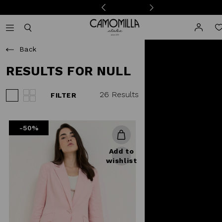
Camomilla Italia®
Open mobile navigation
Toggle mobile search
Back
RESULTS FOR NULL
26 Results
FILTER
View 3 products per row
View 4 products per row
-50%
Add to
wishlist