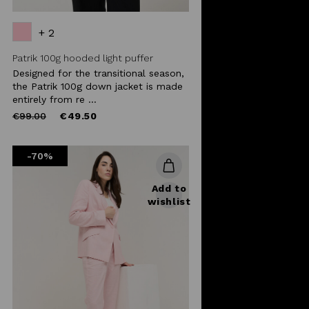
+ 2
Patrik 100g hooded light puffer
Designed for the transitional season,
the Patrik 100g down jacket is made
entirely from re ...
Price
to
€99.00
€49.50
reduced
from
-70%
Add to
wishlist