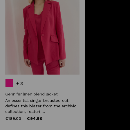
+ 3
Gennifer linen blend jacket
An essential single-breasted cut
defines this blazer from the Archivio
collection, featuri ...
Price
to
€189.00
€94.50
reduced
from