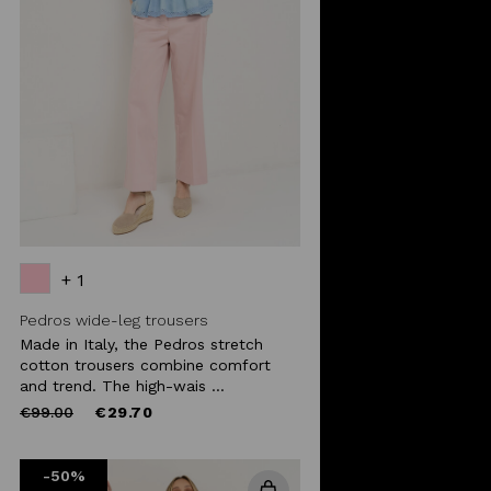
+ 1
Pedros wide-leg trousers
Made in Italy, the Pedros stretch
cotton trousers combine comfort
and trend. The high-wais ...
Price
to
€99.00
€29.70
reduced
from
-50%