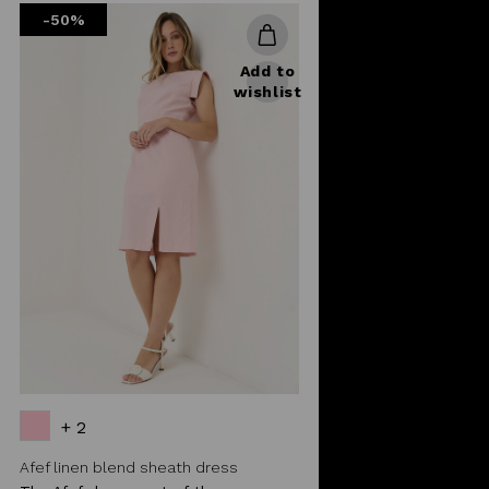
-50%
Add to
wishlist
+ 2
Afef linen blend sheath dress