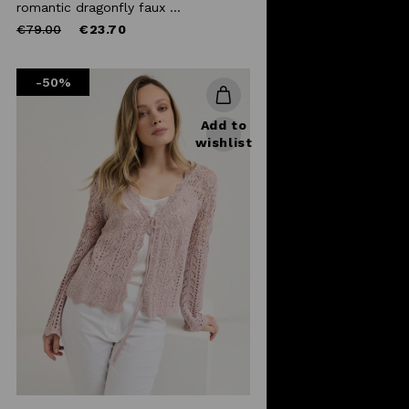
romantic dragonfly faux ...
Price
to
€79.00
€23.70
reduced
from
-50%
Add to
wishlist