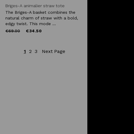
Briges-A animalier straw tote
The Briges-A basket combines the
natural charm of straw with a bold,
edgy twist. This mode ...
Price
to
€69.00
€34.50
reduced
from
1
2
3
Next Page