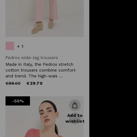
+ 1
Pedros wide-leg trousers
Made in Italy, the Pedros stretch
cotton trousers combine comfort
and trend. The high-wais ...
Price
to
€99.00
€29.70
reduced
from
-50%
Add to
wishlist