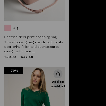
+ 1
Beatrice deer print shopping bag
This shopping bag stands out for its
deer-print finish and sophisticated
design with maxi ...
Price
to
€79.00
€47.40
reduced
from
-70%
Add to
wishlist