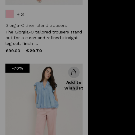
+ 3
Giorgia-O linen blend trousers
The Giorgia-O tailored trousers stand
out for a clean and refined straight-
leg cut, finish ...
Price
to
€99.00
€29.70
reduced
from
-70%
Add to
wishlist