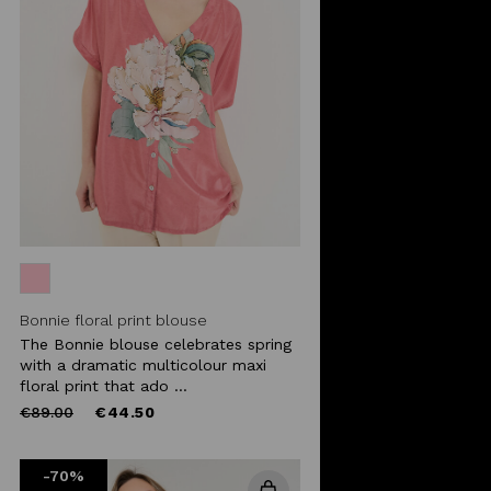
Bonnie floral print blouse
The Bonnie blouse celebrates spring
with a dramatic multicolour maxi
floral print that ado ...
Price
to
€89.00
€44.50
reduced
from
-70%