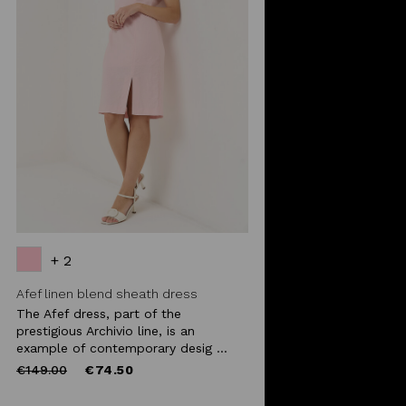
+ 2
Afef linen blend sheath dress
The Afef dress, part of the
prestigious Archivio line, is an
example of contemporary desig ...
Price
to
€149.00
€74.50
reduced
from