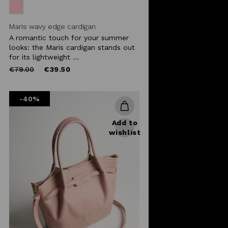
Maris wavy edge cardigan
A romantic touch for your summer
looks: the Maris cardigan stands out
for its lightweight ...
Price
to
€79.00
€39.50
reduced
from
-40%
Add to
wishlist