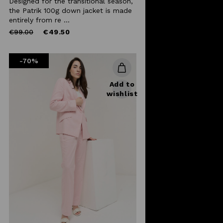
Designed for the transitional season,
the Patrik 100g down jacket is made
entirely from re ...
Price
to
€99.00
€49.50
reduced
from
-70%
Add to
wishlist