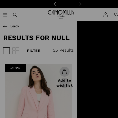
Camomilla Italia®
Open mobile navigation
Toggle mobile search
Back
RESULTS FOR NULL
25 Results
FILTER
View 3 products per row
View 4 products per row
-50%
Add to
wishlist