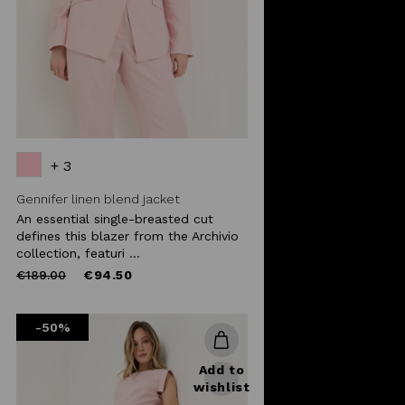
+ 3
Gennifer linen blend jacket
An essential single-breasted cut
defines this blazer from the Archivio
collection, featuri ...
Price
to
€189.00
€94.50
reduced
from
-50%
Add to
wishlist