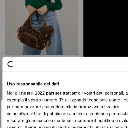
Betany animalier hobo bag
A bold spirit defines this bag, crafted
Uso responsabile dei dati
from soft faux suede with a
distinctive sauvage an ...
Noi e
i nostri 1022 partner
trattiamo i vostri dati personali, 
Price
to
€69.00
€20.70
esempio il vostro numero IP, utilizzando tecnologie come i c
reduced
per memorizzare e accedere alle informazioni sul vostro
from
SUBSCRIBE TO OUR
Close
dispositivo al fine di pubblicare annunci e contenuti personali
-30%
NEWSLETTER
misurare gli annunci e i contenuti, ricercare il pubblico e svi
i servizi. Avete la possibilità di scegliere chi utilizza i vostri d
Sign up now and be the first to find out