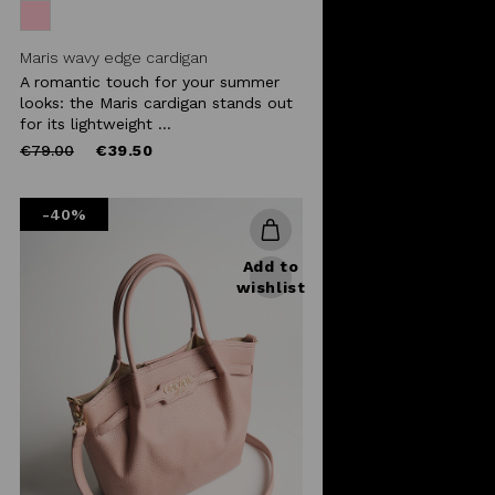
Maris wavy edge cardigan
A romantic touch for your summer
looks: the Maris cardigan stands out
for its lightweight ...
Price
to
€79.00
€39.50
reduced
from
-40%
Add to
wishlist