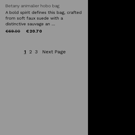
Betany animalier hobo bag
A bold spirit defines this bag, crafted
from soft faux suede with a
distinctive sauvage an ...
Price
to
€69.00
€20.70
reduced
from
1
2
3
Next Page