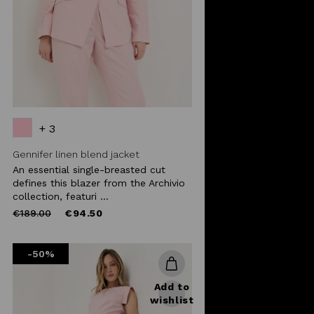
+ 3
Gennifer linen blend jacket
An essential single-breasted cut
defines this blazer from the Archivio
collection, featuri ...
Price
to
€189.00
€94.50
reduced
from
-50%
Add to
wishlist