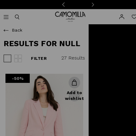
Camomilla Italia®
Open mobile navigation
Toggle mobile search
Back
RESULTS FOR NULL
27 Results
FILTER
View 3 products per row
View 4 products per row
-50%
Add to
wishlist