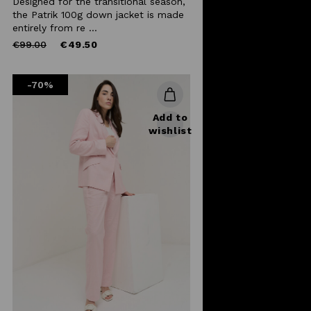
Designed for the transitional season,
the Patrik 100g down jacket is made
entirely from re ...
Price
to
€99.00
€49.50
reduced
from
-70%
Add to
wishlist