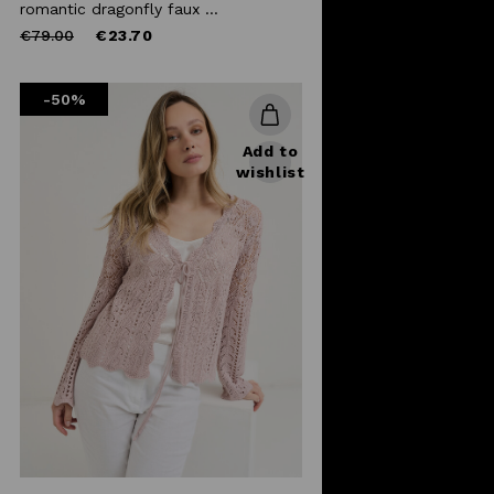
romantic dragonfly faux ...
Price
to
€79.00
€23.70
reduced
from
-50%
Add to
wishlist