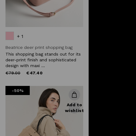
+ 1
Beatrice deer print shopping bag
This shopping bag stands out for its
deer-print finish and sophisticated
design with maxi ...
Price
to
€79.00
€47.40
reduced
from
-50%
Add to
wishlist