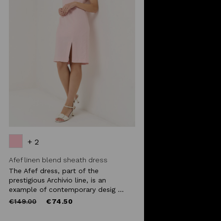
+ 2
Afef linen blend sheath dress
The Afef dress, part of the
prestigious Archivio line, is an
example of contemporary desig ...
Price
to
€149.00
€74.50
reduced
from