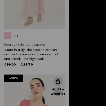
+ 1
Pedros wide-leg trousers
Made in Italy, the Pedros stretch
cotton trousers combine comfort
and trend. The high-wais ...
Price
to
€99.00
€29.70
reduced
from
-50%
Add to
wishlist