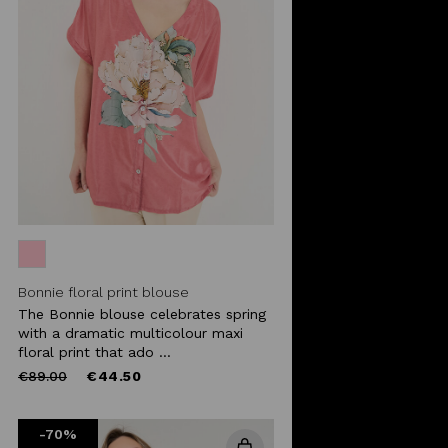
Bonnie floral print blouse
The Bonnie blouse celebrates spring
with a dramatic multicolour maxi
floral print that ado ...
Price
to
€89.00
€44.50
reduced
from
-70%