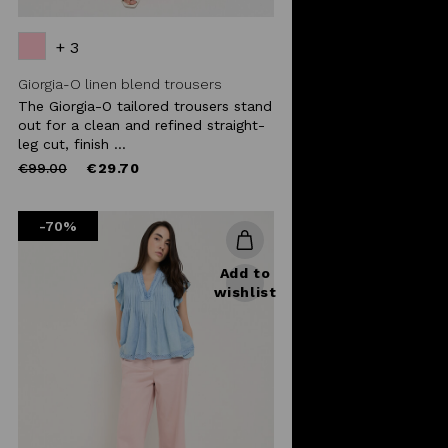
+ 3
Giorgia-O linen blend trousers
The Giorgia-O tailored trousers stand
out for a clean and refined straight-
leg cut, finish ...
Price
to
€99.00
€29.70
reduced
from
-70%
Add to
wishlist