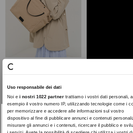
Baik nylon and faux-leather bag
A sporty-chic shopping bag crafted
Uso responsabile dei dati
from nylon with faux leather accents.
It features a pra ...
Noi e
i nostri 1022 partner
trattiamo i vostri dati personali, 
Price
to
€69.00
€34.50
esempio il vostro numero IP, utilizzando tecnologie come i c
reduced
per memorizzare e accedere alle informazioni sul vostro
from
SUBSCRIBE TO OUR
Close
dispositivo al fine di pubblicare annunci e contenuti personali
-70%
NEWSLETTER
misurare gli annunci e i contenuti, ricercare il pubblico e svi
i servizi. Avete la possibilità di scegliere chi utilizza i vostri d
Sign up now and be the first to find out