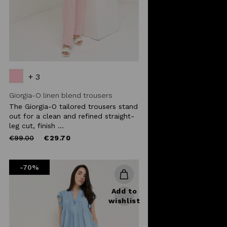
+ 3
Giorgia-O linen blend trousers
The Giorgia-O tailored trousers stand
out for a clean and refined straight-
leg cut, finish ...
Price
to
€99.00
€29.70
reduced
from
-70%
Add to
wishlist