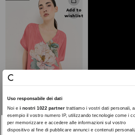
Add to
wishlist
Uso responsabile dei dati
Noi e
i nostri 1022 partner
trattiamo i vostri dati personali, 
esempio il vostro numero IP, utilizzando tecnologie come i c
Bonnie floral print blouse
per memorizzare e accedere alle informazioni sul vostro
SUBSCRIBE TO OUR
The Bonnie blouse celebrates spring
Close
dispositivo al fine di pubblicare annunci e contenuti personali
with a dramatic multicolour maxi