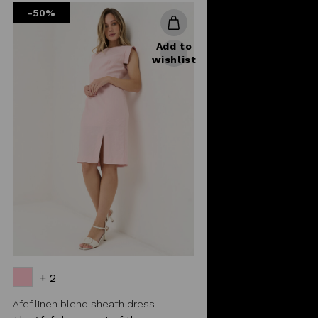
-50%
Add to
wishlist
+ 2
Afef linen blend sheath dress