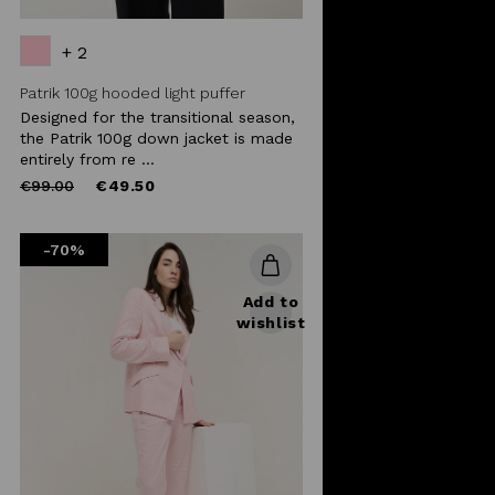
+ 2
Patrik 100g hooded light puffer
Designed for the transitional season,
the Patrik 100g down jacket is made
entirely from re ...
Price
to
€99.00
€49.50
reduced
from
-70%
Add to
wishlist