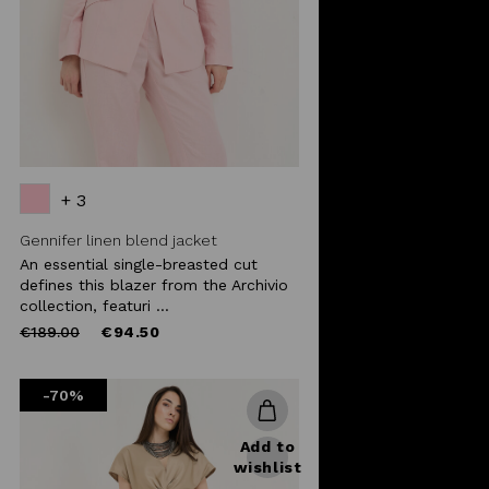
+ 3
Gennifer linen blend jacket
An essential single-breasted cut
defines this blazer from the Archivio
collection, featuri ...
Price
to
€189.00
€94.50
reduced
from
-70%
Add to
wishlist