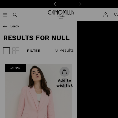
Camomilla Italia®
Open mobile navigation
Toggle mobile search
Back
RESULTS FOR NULL
8 Results
FILTER
View 3 products per row
View 4 products per row
-50%
Add to
wishlist