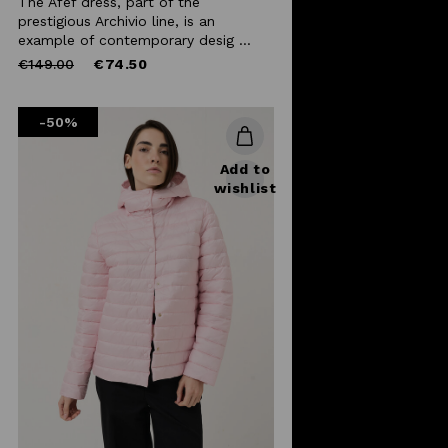
The Afef dress, part of the
prestigious Archivio line, is an
example of contemporary desig ...
Price
to
€149.00
€74.50
reduced
from
-50%
Add to
wishlist