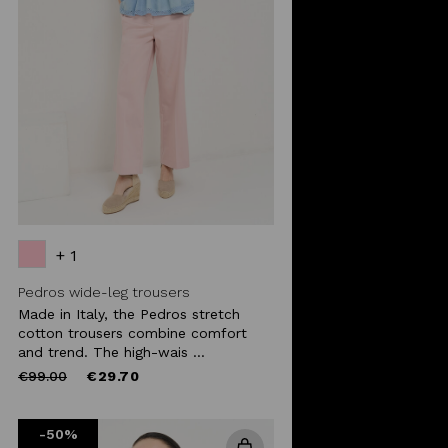
+ 1
Pedros wide-leg trousers
Made in Italy, the Pedros stretch
cotton trousers combine comfort
and trend. The high-wais ...
Price
to
€99.00
€29.70
reduced
from
-50%