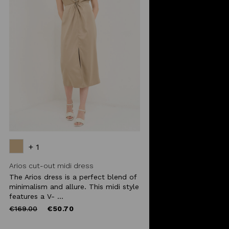
+ 1
Arios cut-out midi dress
The Arios dress is a perfect blend of
minimalism and allure. This midi style
features a V- ...
Price
to
€169.00
€50.70
reduced
from