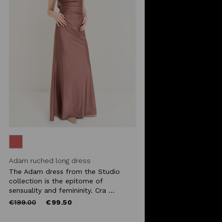
Adam ruched long dress
The Adam dress from the Studio
collection is the epitome of
sensuality and femininity. Cra ...
Price
to
€199.00
€99.50
reduced
from