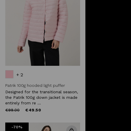
+ 2
Patrik 100g hooded light puffer
Designed for the transitional season,
the Patrik 100g down jacket is made
entirely from re ...
Price
to
€99.00
€49.50
reduced
from
-70%