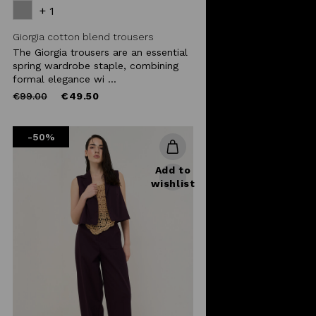
+ 1
Giorgia cotton blend trousers
The Giorgia trousers are an essential
spring wardrobe staple, combining
formal elegance wi ...
Price
to
€99.00
€49.50
reduced
from
-50%
Add to
wishlist