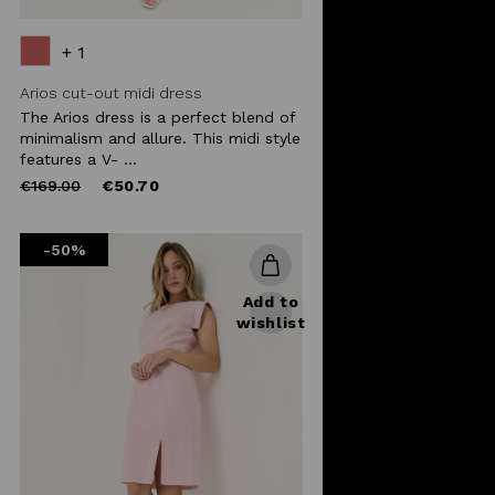
+ 1
Arios cut-out midi dress
The Arios dress is a perfect blend of
minimalism and allure. This midi style
features a V- ...
Price
to
€169.00
€50.70
reduced
from
-50%
Add to
wishlist