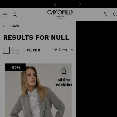
Camomilla Italia®
Open mobile navigation
Toggle mobile search
Back
RESULTS FOR NULL
25 Results
FILTER
View 3 products per row
View 4 products per row
-50%
Add to
wishlist