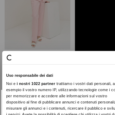
+ 3
Giorgia-O linen blend trousers
The Giorgia-O tailored trousers stand
Uso responsabile dei dati
out for a clean and refined straight-
leg cut, finish ...
Noi e
i nostri 1022 partner
trattiamo i vostri dati personali, 
Price
to
€99.00
€29.70
esempio il vostro numero IP, utilizzando tecnologie come i c
reduced
per memorizzare e accedere alle informazioni sul vostro
from
SUBSCRIBE TO OUR
Close
dispositivo al fine di pubblicare annunci e contenuti personali
-50%
NEWSLETTER
misurare gli annunci e i contenuti, ricercare il pubblico e svi
i servizi. Avete la possibilità di scegliere chi utilizza i vostri d
Sign up now and be the first to find out