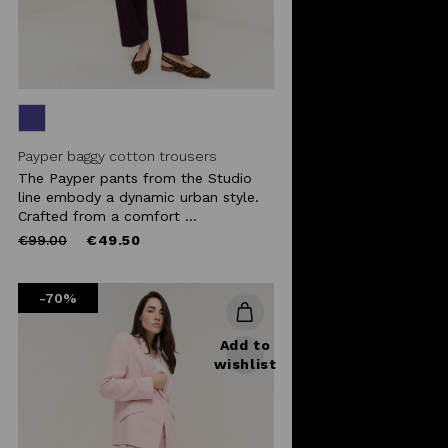
Payper baggy cotton trousers
The Payper pants from the Studio
line embody a dynamic urban style.
Crafted from a comfort ...
Price
to
€99.00
€49.50
reduced
from
-70%
Add to
wishlist