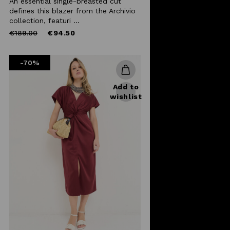
An essential single-breasted cut
defines this blazer from the Archivio
collection, featuri ...
Price
to
€189.00
€94.50
reduced
from
-70%
Add to
wishlist