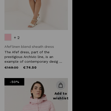
+ 2
Afef linen blend sheath dress
The Afef dress, part of the
prestigious Archivio line, is an
example of contemporary desig ...
Price
to
€149.00
€74.50
reduced
from
-50%
Add to
wishlist