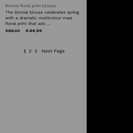
Bonnie floral print blouse
The Bonnie blouse celebrates spring
with a dramatic multicolour maxi
floral print that ado ...
Price
to
€89.00
€44.50
reduced
from
1
2
3
Next Page