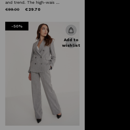
and trend. The high-wais ...
Price
to
€99.00
€29.70
reduced
from
-50%
Add to
wishlist