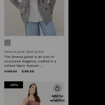
Ginevra peak lapel jacket
The Ginevra jacket is an icon of
structured elegance, crafted in a
refined fabric featurin ...
Price
to
€199.00
€99.50
reduced
from
-50%
Add to
wishlist